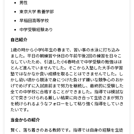
男性
東京大学 教養学部
早稲田高等学校
中学受験経験あり
自己紹介
1歳の時から小学6年生の春まで、習い事の水泳に打ち込み
ました。平日の朝練習や休日の午前午後2回の練習を日々こ
なしていたため、引退した小6春時点で中学受験の勉強はほ
とんど進んでいませんでした。そこから入塾した大手の学習
塾ではなかなか良い成績を取ることはできませんでした。し
かし幼い頃から競泳で身につけた負けず嫌いな競争心のおか
げでめげずに入試直前まで努力を継続し、最終的に受験した
全ての中学校に合格することができました。指導では模試な
どで突きつけられる厳しい結果に向き合って生徒さまが努力
を続けられるようなフォローをして粘り強く指導をしていき
たいです。
当会からの紹介
賢く、落ち着きのある教師です。指導では自身の経験を生徒