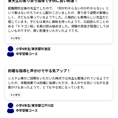
東大生の寄り添う指導で子供に良い刺激！
超難関校出身の先生でしたので、「何がわからないのかわからない」と
いう事はないだろうかと心配がございましたが、寄り添う姿勢が素晴ら
しく、子どもも慕っているようでした。人格的にも素晴らしい先生だと
感じています。子どもは東大に興味を持ったようで、以前読んだことの
ある「ドラゴン桜」を再び読み始めました。受験の息抜き程度にしてほ
しいものですが、良い刺激をいただいたようです。
#小学生
小学6年生/東京都杉並区
中学受験コース
的確な指導と声かけでやる気アップ！
システム等のご説明をいただいた時点では先生も緊張されているようで
したが、体験授業では的確に指導いただき、本人のやる気につながる言
葉がけもあったようで、とてもやる気になっています。
#小学生
小学4年生/東京都江戸川区
中学受験コース