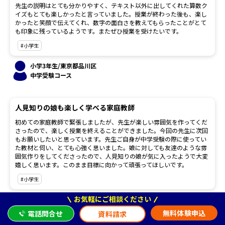
先生の説明はとても分かりやすく、テキスト以外に出してくれた算数ク
イズもとても楽しかったと言っていました。授業が終わった後も、楽し
かったと笑顔で伝えてくれ、数字の面白さを教えてもらったことがとて
も印象に残っているようです。またぜひ授業を受けたいです。
#小学生
小学3年生/東京都品川区
中学受験コース
人見知りの娘も楽しく学べる家庭教師
初めての家庭教師で緊張しましたが、先生が楽しい雰囲気を作ってくだ
さったので、楽しく授業を終えることができました。今回の先生に次回
もお願いしたいと思っています。先生ご自身が中学受験の際に使ってい
た教材と伺い、とても心強く思いました。娘に対しても友達のような雰
囲気作りをしてくださったので、人見知りの娘が気に入ったようで大変
嬉しく思います。このまま目標に向かって頑張ってほしいです。
#小学生
お気軽にご相談ください
小学5年生/千葉県市川市
中学受験コース
無料体験申込
電話問合せ
資料請求