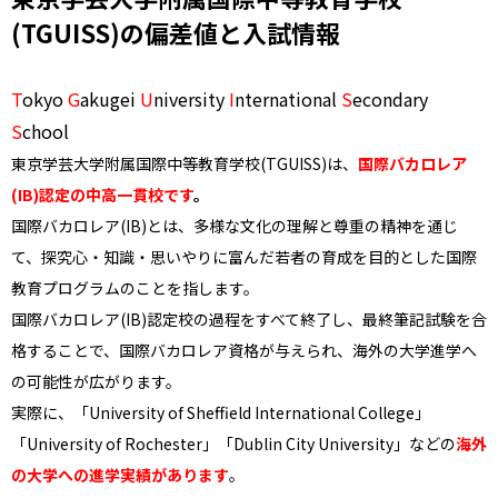
(TGUISS)の偏差値と入試情報
T
okyo
G
akugei
U
niversity
I
nternational
S
econdary
S
chool
東京学芸大学附属国際中等教育学校(TGUISS)は、
国際バカロレア
(IB)認定の中高一貫校です
。
国際バカロレア(IB)とは、多様な文化の理解と尊重の精神を通じ
て、探究心・知識・思いやりに富んだ若者の育成を目的とした国際
教育プログラムのことを指します。
国際バカロレア(IB)認定校の過程をすべて終了し、最終筆記試験を合
格することで、国際バカロレア資格が与えられ、海外の大学進学へ
の可能性が広がります。
実際に、「University of Sheffield International College」
「University of Rochester」「Dublin City University」などの
海外
の大学への進学実績があります
。