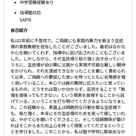
中学受験経験あり
指導塾対応
SAPIX
自己紹介
私は2年前に不登校で、ご両親にも家庭内暴力を振るう生徒
様の家庭教師を担当したことがございました。最初はなかな
か心を開いてくれず、指導中に逃げ出されたこともございま
した。しかしながら、その生徒様と粘り強く向き合っていく
うちに、生徒様が幼少期に父親から実現不可能な厳しい期待
をかけられ、それを達成できなかったことを厳しく責められ
て以来、ご両親への鬱屈した思いを持つとともに劣等感を強
く抱いていること、本心では親の期待に応えたいと思ってい
るものの、どうすれば良いか分からず、反抗することで「勉
強を頑張ってもできない」という現実を直視することから逃
げている、ということを打ち明けてくださるようになりまし
た。この経験から、表面上は問題的な行動を取る生徒様で
も、粘り強く、本当にその生徒様のためを思って接していれ
ば、やがて心を開いてくださること、そして信頼関係が築け
ればそこからまた向上心を持って頑張ってくださるというこ
とを学びました。このことから、私は塾や学校に馴染めなか