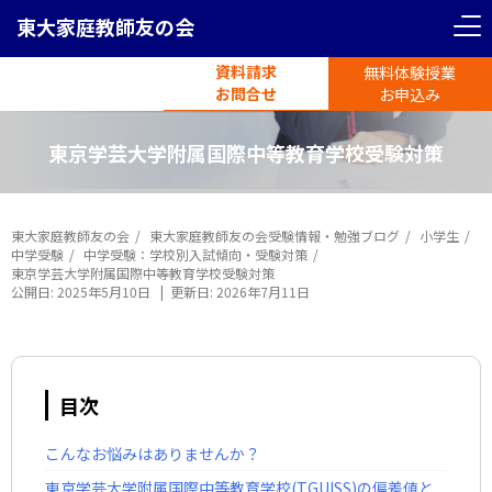
東大家庭教師友の会
資料請求
無料体験授業
電話受付
お問合せ
平日11時-19時半
お申込み
東京学芸大学附属国際中等教育学校受験対策
東大家庭教師友の会
東大家庭教師友の会受験情報・勉強ブログ
小学生
中学受験
中学受験：学校別入試傾向・受験対策
東京学芸大学附属国際中等教育学校受験対策
公開日:
2025年5月10日
|
更新日:
2026年7月11日
目次
こんなお悩みはありませんか？
東京学芸大学附属国際中等教育学校(TGUISS)の偏差値と