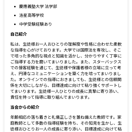
慶應義塾大学 法学部
洛星高等学校
中学受験経験あり
自己紹介
私は、生徒様お一人おひとりの理解度や性格に合わせた柔軟
な指導を心がけております。大学では国際法を専攻し、そこ
で培った多角的な視点と知識を活かし、分かりやすく丁寧に
ご指導する力を磨いてまいりました。また、スターバックス
での接客経験を通じて、生徒様や保護者様の立場に立って考
え、円滑なコミュニケーションを築く力を培ってまいりまし
た。オンラインでの指導におきましても、生徒様との信頼関
係を大切にしながら、目標達成に向けて粘り強くサポートし
てまいります。生徒様一人ひとりの成長に真摯に寄り添い、
責任を持って指導に取り組んでまいります。
当会からの紹介
年齢相応の落ち着きと礼儀正しさを兼ね備えた教師です。家
庭教師として多数の指導経験を持ち、その知見を生かし、生
徒様おひとりお一人の成長に寄り添い、目標達成に向けて粘