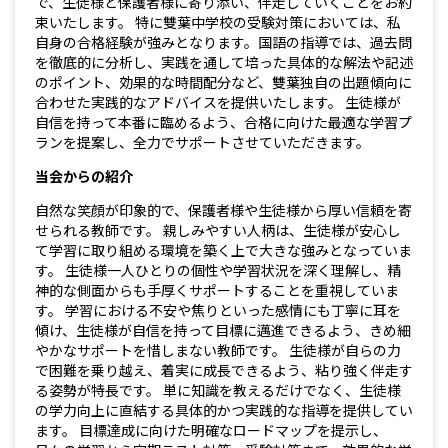
で、生徒様と保護者様に寄り添い、伴走していくことをお約
束いたします。 特に雙葉中学校の受験対策においては、私
自身の合格経験が強みとなります。国語の指導では、過去問
を徹底的に分析し、実践を通して培った具体的な解法や記述
のポイント、効果的な時間配分など、雙葉独自の出題傾向に
合わせた実践的なアドバイスを提供いたします。 生徒様が
自信を持って本番に臨めるよう、合格に向けた最適な学習プ
ランを提案し、全力でサポートさせていただきます。
当会からの紹介
自然な笑顔が印象的で、保護者様や生徒様から厚い信頼を寄
せられる教師です。 親しみやすい人柄は、生徒様が安心し
て学習に取り組める環境を築く上で大きな強みとなっていま
す。 生徒様一人ひとりの個性や学習状況を深く理解し、精
神的な側面からも手厚くサポートすることを重視していま
す。 学習における不安や焦りといった感情にも丁寧に耳を
傾け、生徒様が自信を持って目標に邁進できるよう、きめ細
やかなサポートを惜しまない教師です。 生徒様が自らの力
で困難を乗り越え、着実に成長できるよう、粘り強く伴走す
る姿勢が特長です。 単に知識を教えるだけでなく、生徒様
の学力向上に直結する具体的かつ実践的な指導を提供してい
ます。 目標達成に向けた明確なロードマップを提示し、