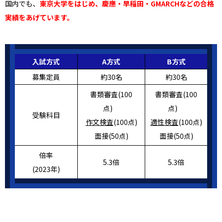
国内でも、
東京大学をはじめ、慶應・早稲田・GMARCHなどの合格
実績をあげています。
入試方式
A方式
B方式
募集定員
約30名
約30名
書類審査(100
書類審査(100
点)
点)
受験科目
作文検査
(100点)
適性検査(
100点)
面接(50点)
面接(50点)
倍率
5.3倍
5.3倍
(2023年)