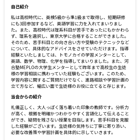
自己紹介
私は高校時代に、英検5級から準1級まで取得し、短期研修
にも3回参加するなど、英語学習に力を入れてまいりまし
た。また、高校時代は理系科目が苦手であったにもかかわら
ず、理系を選択し、東京大学に合格することができました。
そのため、苦手科目との向き合い方や受験のテクニックなど
について、具体的なアドバイスをさせていただけます。指導
経験といたしましては、トモノカイの学習メンターとして、
英語、数学、物理、化学を指導してまいりました。また、河
合塾MEPLOの大学生メンターとして昨年まで高校生の生徒
様の学習相談に携わっていた経験もございます。このため、
学習内容に関するご質問だけでなく、進路相談や学習計画の
立て方など、幅広い面で生徒様のお役に立てると存じます。
当会からの紹介
礼儀正しく、大人っぽく落ち着いた印象の教師です。分析力
が高く、根拠を明確かつわかりやすく言語化して伝えること
ができ、疑問を残さない授業を目指します。苦手科目を克服
した経験がございます。生徒様の気持ちに丁寧に寄り添い、
必要な改善策や学習計画を具体的に示していきます。