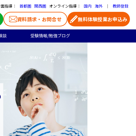
対面指導：
オンライン指導：
｜
首都圏
関西圏
国内
海外
教師登録
資料請求・お問合せ
無料体験授業お申込み
験談
受験情報/勉強ブログ
医学部受験
高校生のご料金
よくある質問
お気に入り家庭教師
大学受験の合格実績
高校生向け
一覧ページ
プロ家庭教師