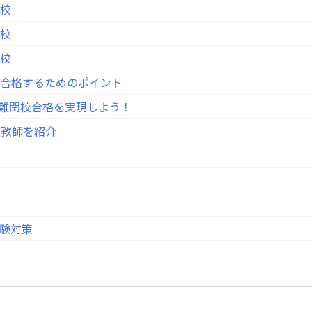
子校
子校
学校
校に合格するためのポイント
て難関校合格を実現しよう！
庭教師を紹介
験対策