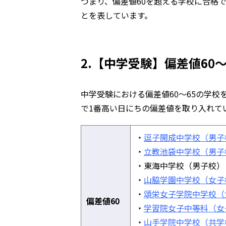
つまり、偏差値60を超える学校に合格
とを表しています。
2.【中学受験】偏差値60
中学受験における偏差値60～65の学
で1番高い日にちの偏差値を取り入れて
・
逗子開成中学校（男子
・
立教池袋中学校（男子
・東海中学校（男子校）
・
山脇学園中学校（女子
・
頌栄女子学院中学校（
偏差値60
・
学習院女子中等科（女
・
山手学院中学校（共学