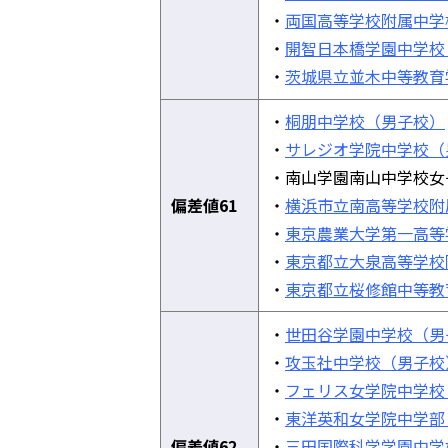
・
両国高等学校附属中学
・
開智日本橋学園中学校
・
茨城県立並木中等教育
・
桐朋中学校（男子校）
・
サレジオ学院中学校（
・南山学園南山中学校女
偏差値61
・
横浜市立南高等学校附
・
東京農業大学第一高等
・
東京都立大泉高等学校
・
東京都立桜修館中等教
・
世田谷学園中学校（男
・
攻玉社中学校（男子校
・
フェリス女学院中学校
・
東洋英和女学院中学部
偏差値62
・
三田国際科学学園中学