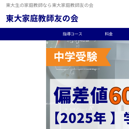
東大生の家庭教師なら東大家庭教師友の会
東大家庭教師友の会
指導コース
料金
中学受験/塾対策
料金概要
当会の特徴
東大生の教師を探す
2026年度合格実績
高
小
オ
派
中
中高一貫校向け
料金シミュレーション
理念
合格体験記
小
夏
生
大学生向け
社