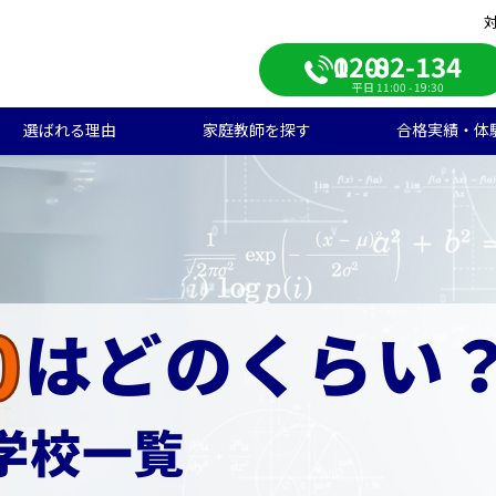
0120-082-134
平日 11:00 - 19:30
選ばれる理由
家庭教師を探す
合格実績・体
校受験
学生のご料金
ンライン自習室
遣エリアから探す
学受験の合格実績
大学受験/塾対策
中学生のご料金
ご入会の流れ
一覧から探す
高校受験の合格実績
学生向け
期短期コース
徒様の声
中学生向け
ご家庭様インタビュー
会人向け
帰国子女向け