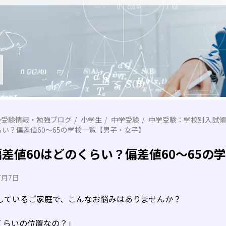
会受験情報・勉強ブログ
小学生
中学受験
中学受験：学校別入試傾
らい？偏差値60～65の学校一覧【男子・女子】
偏差値60はどのくらい？偏差値60～65
7月7日
指しているご家庭で、こんなお悩みはありませんか？
くらいの位置なの？」