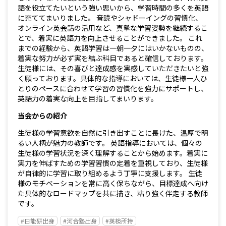
語を役立てたいという強い思いから、学習時間の多くを英語
に充ててまいりました。 音読やシャドーイングの習慣化、
オンライン英会話の活用など、真摯な学習姿勢を継続するこ
とで、着実に英語力を向上させることができました。 これ
までの経験から、英語学習は一朝一夕にはいかないものの、
着実な努力が必ず実を結ぶ科目であると確信しております。
生徒様には、その喜びと達成感を実感していただきたいと強
く願っております。具体的な指導においては、生徒様一人ひ
とりのペースに合わせて学習の習慣化を強力にサポートし、
英語力の着実な向上を目指してまいります。
当会からの紹介
生徒様の学習意欲を自然に引き出すことに長けた、温厚で明
るい人柄が魅力の教師です。 英語指導においては、個々の
生徒様の学習状況を深く理解することから始めます。着実に
実力を伸ばすための学習習慣の定着を重視しており、生徒様
が自律的に学習に取り組めるよう丁寧に支援します。 生徒
様のモチベーションを常に高く保ちながら、目標達成へ向け
た具体的なロードマップを共に描き、粘り強く伴走する教師
です。
#日能研出身
#河合塾出身
#英検所持