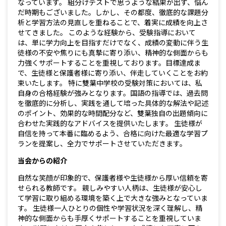
なっています。 組分けテストで思うような結果が出ず、悩ん
だ時期もございました。しかし、その都度、徹底的な課題分
析と学習方法の見直しを重ねることで、着実に成績を向上さ
せてきました。 このような経験から、受験指導において
は、単に学力向上を目指すだけでなく、成績の変動に伴う生
徒様の不安や焦りにも真摯に寄り添い、精神的な側面からも
力強くサポートすることを重視しております。目標達成ま
で、生徒様と保護者様に寄り添い、伴走していくことをお約
束いたします。 特に雙葉中学校の受験対策においては、私
自身の合格経験が強みとなります。国語の指導では、過去問
を徹底的に分析し、実践を通して培った具体的な解法や記述
のポイント、効果的な時間配分など、雙葉独自の出題傾向に
合わせた実践的なアドバイスを提供いたします。 生徒様が
自信を持って本番に臨めるよう、合格に向けた最適な学習プ
ランを提案し、全力でサポートさせていただきます。
当会からの紹介
自然な笑顔が印象的で、保護者様や生徒様から厚い信頼を寄
せられる教師です。 親しみやすい人柄は、生徒様が安心し
て学習に取り組める環境を築く上で大きな強みとなっていま
す。 生徒様一人ひとりの個性や学習状況を深く理解し、精
神的な側面からも手厚くサポートすることを重視していま