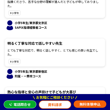
指摘くださり、苦手な分野の理解が進んだと子どもが申しておりまし
た。
#小学生
小学5年生/東京都文京区
SAPIX指導経験者コース
明るく丁寧な対応で話しやすい先生
とても丁寧な対応で、明るく話しやすく、とても感じの良い先生でし
た。
#小学生
小学5年生/東京都新宿区
附属・一貫校コース
熱心な指導と安心の声掛けで子どもが大喜び
お気軽にご相談ください
先生方が熱心に分かりやすく教えてくださり、また安心できるような声
掛けをしてくださったので、子どももとても喜んでいました。
無料体験申込
電話問合せ
資料請求