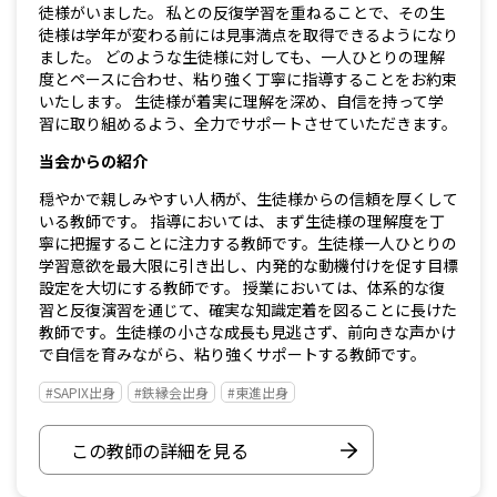
徒様がいました。 私との反復学習を重ねることで、その生
徒様は学年が変わる前には見事満点を取得できるようになり
ました。 どのような生徒様に対しても、一人ひとりの理解
度とペースに合わせ、粘り強く丁寧に指導することをお約束
いたします。 生徒様が着実に理解を深め、自信を持って学
習に取り組めるよう、全力でサポートさせていただきます。
当会からの紹介
穏やかで親しみやすい人柄が、生徒様からの信頼を厚くして
いる教師です。 指導においては、まず生徒様の理解度を丁
寧に把握することに注力する教師です。生徒様一人ひとりの
学習意欲を最大限に引き出し、内発的な動機付けを促す目標
設定を大切にする教師です。 授業においては、体系的な復
習と反復演習を通じて、確実な知識定着を図ることに長けた
教師です。生徒様の小さな成長も見逃さず、前向きな声かけ
で自信を育みながら、粘り強くサポートする教師です。
#SAPIX出身
#鉄縁会出身
#東進出身
この教師の詳細を見る