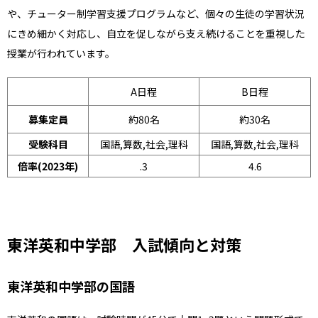
や、チューター制学習支援プログラムなど、個々の生徒の学習状況
にきめ細かく対応し、自立を促しながら支え続けることを重視した
授業が行われています。
A日程
B日程
募集定員
約80名
約30名
受験科目
国語,算数,社会,理科
国語,算数,社会,理科
倍率(2023年)
2.3
4.6
東洋英和中学部 入試傾向と対策
東洋英和中学部の国語