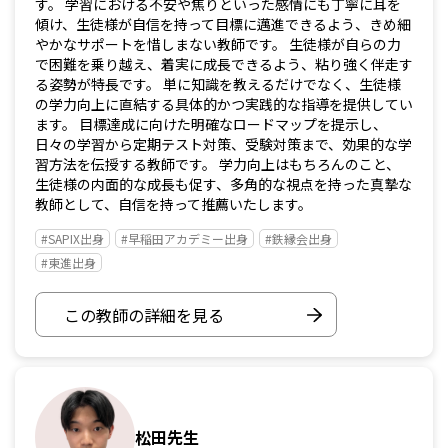
す。 学習における不安や焦りといった感情にも丁寧に耳を
傾け、生徒様が自信を持って目標に邁進できるよう、きめ細
やかなサポートを惜しまない教師です。 生徒様が自らの力
で困難を乗り越え、着実に成長できるよう、粘り強く伴走す
る姿勢が特長です。 単に知識を教えるだけでなく、生徒様
の学力向上に直結する具体的かつ実践的な指導を提供してい
ます。 目標達成に向けた明確なロードマップを提示し、
日々の学習から定期テスト対策、受験対策まで、効果的な学
習方法を伝授する教師です。 学力向上はもちろんのこと、
生徒様の内面的な成長も促す、多角的な視点を持った真摯な
教師として、自信を持って推薦いたします。
#SAPIX出身
#早稲田アカデミー出身
#鉄縁会出身
#東進出身
この教師の詳細を見る
松田先生