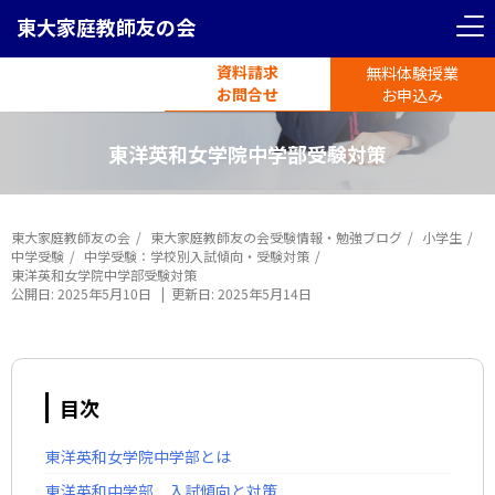
東大家庭教師友の会
資料請求
無料体験授業
電話受付
お問合せ
平日11時-19時半
お申込み
東洋英和女学院中学部受験対策
東大家庭教師友の会
東大家庭教師友の会受験情報・勉強ブログ
小学生
中学受験
中学受験：学校別入試傾向・受験対策
東洋英和女学院中学部受験対策
公開日:
2025年5月10日
|
更新日:
2025年5月14日
目次
東洋英和女学院中学部とは
東洋英和中学部 入試傾向と対策