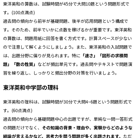
東洋英和の算数は、試験時間が45分で大問10題という問題形式で
す。(100点満点)
過去問の傾向から
前半が基礎問題、後半が応用問題という構成で
す。そのため、前半でいかに点数を稼げるかが重要です。東洋英和
の算数は、問題用紙に回答を書く方式です。計算スぺースが少ない
ので注意して解くようにしましょう。また、東洋英和の入試問題で
は、出題分野に偏りが見られます。特に
「速さ」「図形の求積問
題」「数の性質」
などが頻出単元です。過去問やテキストで問題演
習を繰り返し、しっかりと頻出分野の対策を行いましょう。
東洋英和中学部の理科
東洋英和の理科は、試験時間が30分で大問4~6題という問題形式で
す。(60点満点)
過去問の傾向から
基礎問題中心の出題ですが、単純な一問一答形式
の問題だけでなく、
その知識の背景・理由や、実験からどのような
結論が言えるかなど、思考力を問う問題が多く出題されます。
ただ