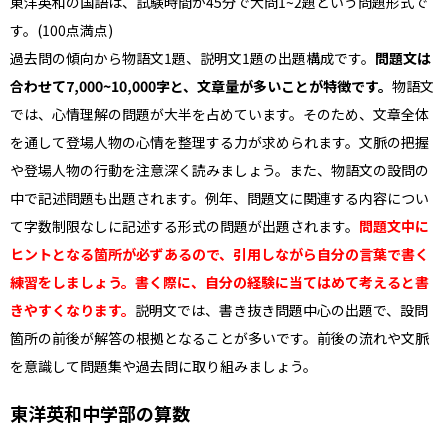
東洋英和の国語は、試験時間が45分で大問1~2題という問題形式で
す。(100点満点)
過去問の傾向から物語文1題、説明文1題の出題構成です。
問題文は
合わせて7,000~10,000字と、文章量が多いことが特徴です。
物語文
では、心情理解の問題が大半を占めています。そのため、文章全体
を通して登場人物の心情を整理する力が求められます。文脈の把握
や登場人物の行動を注意深く読みましょう。また、物語文の設問の
中で記述問題も出題されます。例年、問題文に関連する内容につい
て字数制限なしに記述する形式の問題が出題されます。
問題文中に
ヒントとなる箇所が必ずあるので、引用しながら自分の言葉で書く
練習をしましょう。書く際に、自分の経験に当てはめて考えると書
きやすくなります。
説明文では、書き抜き問題中心の出題で、設問
箇所の前後が解答の根拠となることが多いです。前後の流れや文脈
を意識して問題集や過去問に取り組みましょう。
東洋英和中学部の算数