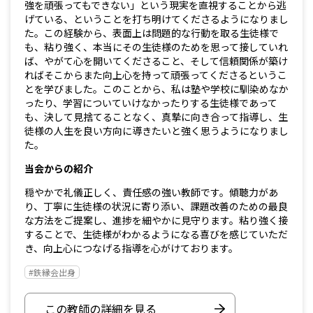
強を頑張ってもできない」という現実を直視することから逃
げている、ということを打ち明けてくださるようになりまし
た。この経験から、表面上は問題的な行動を取る生徒様で
も、粘り強く、本当にその生徒様のためを思って接していれ
ば、やがて心を開いてくださること、そして信頼関係が築け
ればそこからまた向上心を持って頑張ってくださるというこ
とを学びました。このことから、私は塾や学校に馴染めなか
ったり、学習についていけなかったりする生徒様であって
も、決して見捨てることなく、真摯に向き合って指導し、生
徒様の人生を良い方向に導きたいと強く思うようになりまし
た。
当会からの紹介
穏やかで礼儀正しく、責任感の強い教師です。傾聴力があ
り、丁寧に生徒様の状況に寄り添い、課題改善のための最良
な方法をご提案し、進捗を細やかに見守ります。粘り強く接
することで、生徒様がわかるようになる喜びを感じていただ
き、向上心につなげる指導を心がけております。
#鉄縁会出身
この教師の詳細を見る