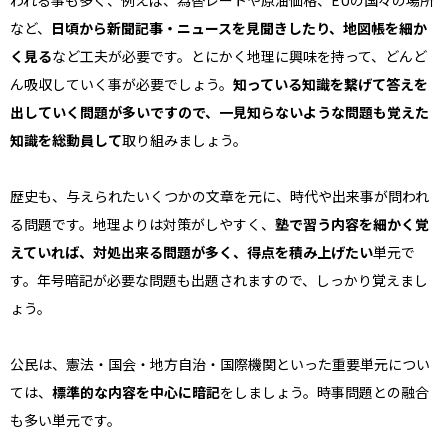
われる事も多く、例えば、為替レートや原油価格、EUの国々の場所
など、
日頃から新聞記事・ニュースを見聞きしたり、地図帳を細か
く見る
など工夫が必要です。とにかく地理に興味を持って、どんど
ん吸収していく事が必要でしょう。
知っている知識を繋げて答えを
出していく問題が多いですので、一見知らないような問題も覚えた
知識を総動員して
取り組みましょう。
歴史も、与えられたいくつかの文章を元に、時代や出来事が問われ
る問題です。地理よりは対策がしやすく、
塾で習う内容を細かく覚
えていれば、対処出来る問題が多く、得点を積み上げたい
単元で
す。年号暗記が必要な問題も出題されますので、しっかり覚えまし
ょう。
公民は、憲法・国会・地方自治・国際機関といった重要単元につい
ては、
標準的な内容を中心に暗記
をしましょう。時事問題との融合
も多い単元です。