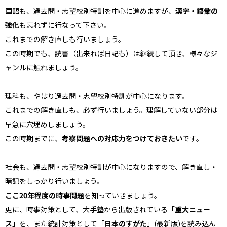
国語も、過去問・志望校別特訓を中心に進めますが、
漢字・語彙の
強化
も忘れずに行なって下さい。
これまでの解き直しも行いましょう。
この時期でも、読書（出来れば日記も）は継続して頂き、様々なジ
ャンルに触れましょう。
理科も、やはり過去問・志望校別特訓が中心になります。
これまでの解き直しも、必ず行いましょう。理解していない部分は
早急に穴埋めしましょう。
この時期までに、
考察問題への対応力をつけておきたい
です。
社会も、過去問・志望校別特訓が中心になりますので、解き直し・
暗記をしっかり行いましょう。
ここ20年程度の時事問題
を知っていきましょう。
更に、時事対策として、大手塾から出版されている
「
重大ニュー
ス
」
を、また統計対策として
「
日本のすがた
」(最新版)
を読み込ん