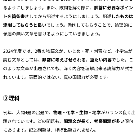
るようにしましょう。また、設問を解く際に、
解答に必要なポイン
トを箇条書き
してから記述するようにしましょう。
記述したものは
添削してもらうと良い
でしょう。添削してもらうことで、論理的に
矛盾の無い文章を書けるようにしていきましょう。
2024年度では、2番の物語文が、いじめ・死・刺青など、小学生が
読む文章としては、
非常に考えさせられる、重たい内容
でした。こ
のような文章が出題されても、深く内容を理解出来る読解力が試さ
れています。表面的ではない、真の国語力が必要です。
③理科
例年、大問4題の出題で、
物理・化学・生物・地学
がバランス良く出
題されています。どの問題も、
問題文が長く、考察問題が多い
傾向
にあります。記述問題は、ほぼ出題されません。