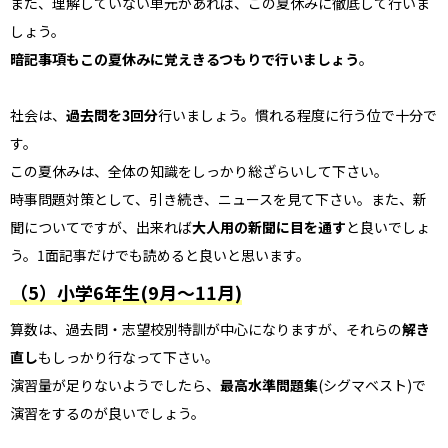
また、理解していない単元があれば、この夏休みに徹底して行いま
しょう。
暗記事項もこの夏休みに覚えきるつもりで行いましょう
。
社会は、
過去問を3回分
行いましょう。慣れる程度に行う位で十分で
す。
この夏休みは、全体の知識をしっかり総ざらいして下さい。
時事問題対策として、引き続き、ニュースを見て下さい。また、新
聞についてですが、出来れば
大人用の新聞に目を通す
と良いでしょ
う。1面記事だけでも読めると良いと思います。
（5）小学6年生(9月～11月)
算数は、過去問・志望校別特訓が中心になりますが、それらの
解き
直し
もしっかり行なって下さい。
演習量が足りないようでしたら、
最高水準問題集
(シグマベスト)で
演習をするのが良いでしょう。