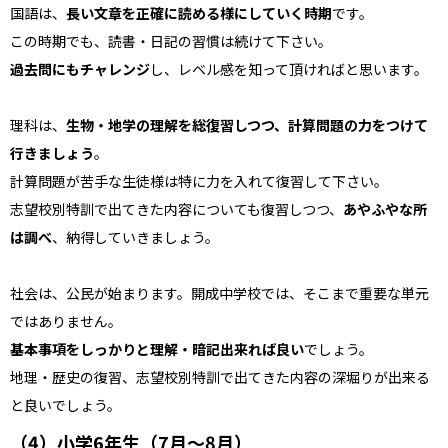
国語は、
長い文章を正確に読める様にしていく時期
です。
この時期でも、読書・日記の習慣は続けて下さい。
過去問にもチャレンジ
し
、レベル感を知って頂ければと思います。
理科は、
生物・地学の理解を総復習しつつ、計算問題の力をつけて
行きましょう
。
計算問題が苦手な生徒様は特に力を入れて復習して下さい。
志望校別特訓で出てきた内容についても復習しつつ、
あやふやな所
は調べ
、納得していきましょう。
社会は、公民が始まります。開成中学校では、そこまで重要な単元
ではありません。
基本事項をしっかりと理解・暗記出来れば良い
でしょう。
地理・歴史の復習、志望校別特訓で出てきた内容の深堀りが出来る
と良いでしょう。
（4）小学6年生（7月〜8月）