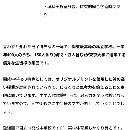
・理科実験室多数、探究的総合学習時間あ
り
言わずと知れた男子御三家の一角で、
関東最高峰の私立学校。一学
年400人のうち、150人余り(現役・浪人含む)が東京大学に進学する
優秀な生徒様の集団
です。
開成中学校の特色としては、
オリジナルプリントを使用した質の高
い授業
が展開されている点で、
じっくりと思考力を鍛えることを主
眼に置いています
。中学入試試験も正に、思考力を問う試験となっ
ていますので、入学後も更に生徒様の学力が向上していくことでし
ょう。
勉強面で目立つ開成中学校ですが、実は体育祭もかなり有名です。