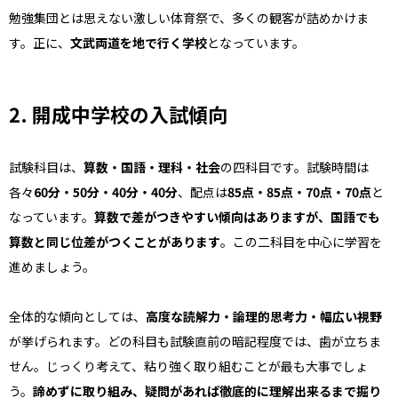
勉強集団とは思えない激しい体育祭で、多くの観客が詰めかけま
す。正に、
文武両道を地で行く学校
となっています。
2.
開成中学校の入試傾向
試験科目は、
算数・国語・理科・社会
の四科目です。試験時間は
各々
60分・50分・40分・40分
、配点は
85点・85点・70点・70点
と
なっています。
算数で差がつきやすい傾向はありますが、国語でも
算数と同じ位差がつくことがあります
。この二科目を中心に学習を
進めましょう。
全体的な傾向としては、
高度な読解力・論理的思考力・幅広い視野
が挙げられます。どの科目も試験直前の暗記程度では、歯が立ちま
せん。じっくり考えて、粘り強く取り組むことが最も大事でしょ
う。
諦めずに取り組み、疑問があれば徹底的に理解出来るまで掘り