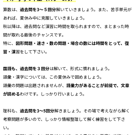
算数は、
過去問を3〜５回分
解いていきましょう。また、苦手単元が
あれば、夏休み中に克服していきましょう。
秋以降は、過去問など演習に時間を取られますので、まとまった時
間が取れる最後のチャンスです。
特に、
図形問題・速さ・数の問題・場合の数には時間をとって、復
習・演
習
をして下さい。
国語も、過去問を３回分
は解いて、形式に慣れましょう。
語彙・漢字については、この夏休みで固めましょう。
語彙の問題は出題されませんが、
語彙力があることが前提で、文章
が読める
わけです。しっかり行いましょう。
理科も、
過去問を3〜5回分
解きましょう。その場で考えながら解く
考察問題が多いので、しっかり情報整理して解く練習をして下さ
い。