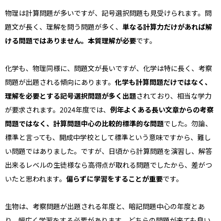
物理は計算問題が多いですが、記号選択問題も見受けられます。問
題文が長く、理解を問う問題が多く、
単なる計算力だけがあれば解
ける問題ではありません。本質理解が必要
です
。
化学も、物理同様に、問題文が長いですが、化学は特に長く、考察
問題が出題される傾向にあります。
化学も計算問題だけではなく、
理解を必要とする記号選択問題が多く出題
されており、相当な学力
が要求されます。2024年度では、
例年よくある長い文章からの考察
問題ではなく、計算問題中心の比較的標準的な問題
でした。勿論、
標準と言っても、開成中学校として標準という意味ですから、難し
い問題ではありました。ですが、日頃から計算問題を演習し、解答
出来るレベルの生徒様なら高得点が取れる問題でしたから、差がつ
いたと思われます。
偏らずに学習をすることが重要
です。
生物は、考察問題が出題される年度と、暗記問題中心の年度とあ
り、幅広く学習をする必要があります。どちらの問題が来ても良い