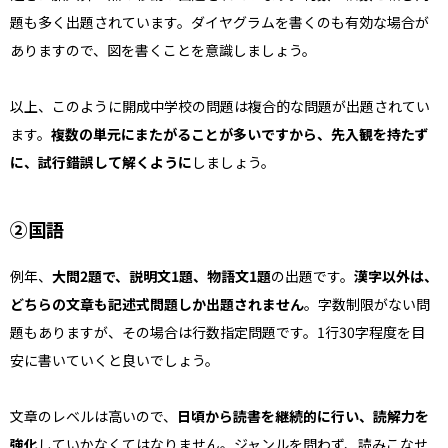
題も多く出題されています。ダイヤグラムを書くのも有効な場合が
ありますので、図を書くことを意識しましょう。
以上、このように開成中学校の問題は複合的な問題が出題されてい
ます。
複数の単元にまたがることが多いですから、先入観を持たず
に、試行錯誤して解くように
しましょう。
②国語
例年、
大問2題で、説明文1題、物語文1題
の出題です。
漢字以外は、
どちらの文章も記述式問題しか出題されません
。字数制限がない問
題もありますが、その場合は行数指定問題です。1行30字程度を目
安に書いていくと良いでしょう。
文章のレベルは高いので、
日頃から読書を継続的に行い、読解力を
強化
していかなくてはなりません。ジャンルを問わず、読みこなせ