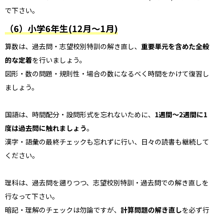
で下さい。
（6）小学6年生(12月～1月)
算数は、過去問・志望校別特訓の解き直し、
重要単元を含めた全般
的な定着
を行いましょう。
図形・数の問題・規則性・場合の数になるべく時間をかけて復習し
ましょう。
国語は、時間配分・設問形式を忘れないために、
1週間～2週間に1
度は過去問に触れましょう
。
漢字・語彙の最終チェックも忘れずに行い、日々の読書も継続して
ください。
理科は、過去問を遡りつつ、志望校別特訓・過去問での解き直しを
行なって下さい。
暗記・理解のチェックは勿論ですが、
計算問題の解き直し
を必ず行