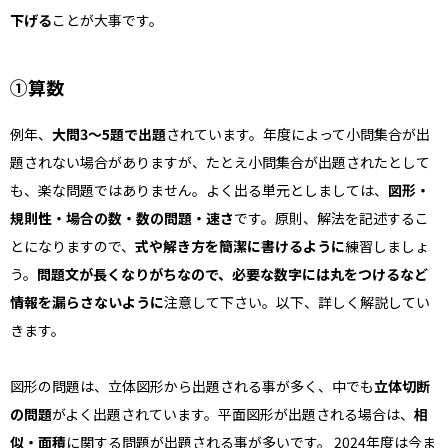
下げる
ことが大事です。
①算数
例年、
大問3〜5題で出題
されています。年度によって小問集合が出
題されない場合がありますが、たとえ小問集合が出題されたとして
も、楽な問題ではありません。よく出る単元としましては、
図形・
規則性・場合の数・数の問題・速さ
です。原則、解法を記述するこ
とになりますので、
式や解き方を簡潔に書けるように
練習しましょ
う。
問題文が長くなりがちなので、必要な数字には丸をつけるなど
情報を漏らさないように
注意して下さい。以下、詳しく解説してい
きます。
図形の問題は、立体図形から出題される事が多く、中でも
立体切断
の問題
がよく出題されています。平面図形が出題される場合は、
相
似・面積
に関する問題が出題される事が多いです。 2024年度は今ま