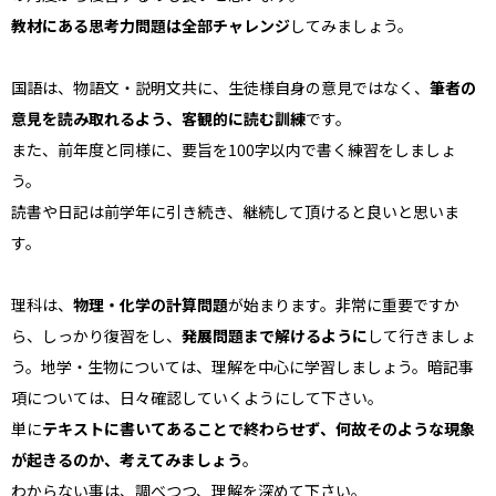
教材にある思考力問題は全部チャレンジ
してみましょう。
国語は、物語文・説明文共に、生徒様自身の意見ではなく、
筆者の
意見を読み取れるよう、客観的に読む訓練
です。
また、前年度と同様に、要旨を100字以内で書く練習をしましょ
う。
読書や日記は前学年に引き続き、継続して頂けると良いと思いま
す。
理科は、
物理・化学の計算問題
が始まります。非常に重要ですか
ら、しっかり復習をし、
発展問題まで解けるように
して行きましょ
う。地学・生物については、理解を中心に学習しましょう。暗記事
項については、日々確認していくようにして下さい。
単に
テキストに書いてあることで終わらせず、何故そのような現象
が起きるのか、考えてみましょう
。
わからない事は、調べつつ、理解を深めて下さい。