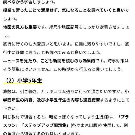
調べながら
学習しましょう。
授業で習ったことで満足せず、気になることを調べていくと良い
で
しょう。
地図の見方も重要
です。縮尺や地図記号もしっかり定着させましょ
う。
旅行に行くのも大変良いと思います。記憶に残りやすいですし、旅
行中に疑問に思うことも調べてみると良いでしょう。
ニュースを見たり、こども新聞を読むのも効果的
です。時事対策は
そう簡単にはいきません。この時期から行えると良いでしょう。
（2）小学5年生
算数は、引き続き、カリキュラム通りに行って頂きたいですが、
小
学四年生の内容、及び小学五年生の内容も適宜復習
するようにして
下さい。
同じ教材で復習すると、暗記っぽくなってしまう生徒様は、
「プラ
スワン」「ステップアップ問題集」
(各々東京出版)を使用して、別
の角度から復習するのも良いと思います。