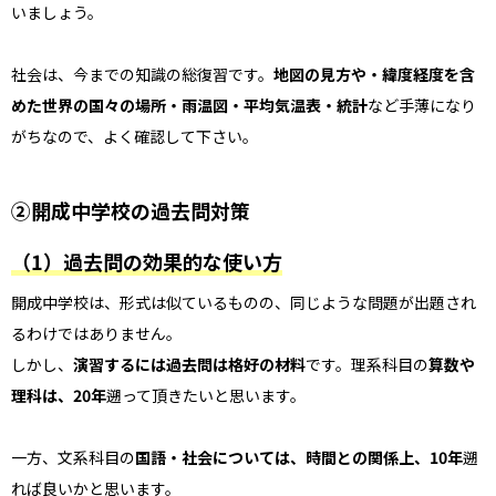
いましょう。
社会は、今までの知識の総復習です。
地図の見方や・緯度経度を含
めた世界の国々の場所・雨温図・平均気温表・統計
など手薄になり
がちなので、よく確認して下さい。
②
開成中学校の過去問対策
（1）過去問の効果的な使い方
開成中学校は、形式は似ているものの、同じような問題が出題され
るわけではありません。
しかし、
演習するには過去問は格好の材料
です。理系科目の
算数や
理科は、20年
遡って頂きたいと思います。
一方、文系科目の
国語・社会については、時間との関係上、10年
遡
れば良いかと思います。