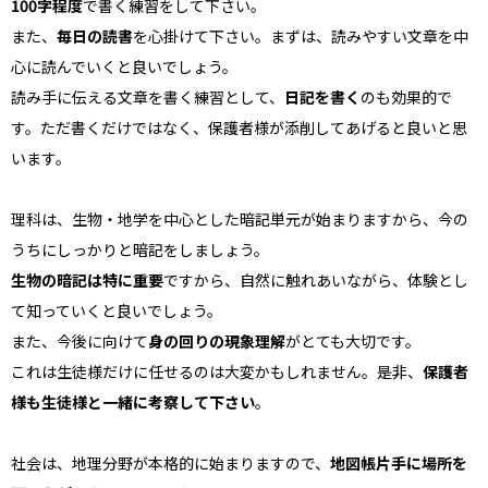
100字程度
で書く練習をして下さい。
また、
毎日の読書
を心掛けて下さい。まずは、読みやすい文章を中
心に読んでいくと良いでしょう。
読み手に伝える文章を書く練習として、
日記を書く
のも効果的で
す。ただ書くだけではなく、保護者様が添削してあげると良いと思
います。
理科は、生物・地学を中心とした暗記単元が始まりますから、今の
うちにしっかりと暗記をしましょう。
生物の暗記は特に重要
ですから、自然に触れあいながら、体験とし
て知っていくと良いでしょう。
また、今後に向けて
身の回りの現象理解
がとても大切です。
これは生徒様だけに任せるのは大変かもしれません。是非、
保護者
様も生徒様と一緒に考察して下さい
。
社会は、地理分野が本格的に始まりますので、
地図帳片手に場所を