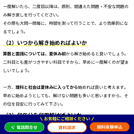
一度解いたら、二度目以降は、原則、間違えた問題・不安な問題の
み解き直しを行ってください。
その際も大問一問毎に、時間を測って行うことで、より効果的にな
るでしょう。
（2）いつから解き始めればよいか
算数と国語については、夏休み前
から解き始めると良いでしょう。
二科目とも差がつきやすい科目ですから、早めに一度解くのが望ま
しいでしょう。
一方、
理科と社会は夏休みに入ってから
始めれば良いと考えます。
早めに始めようとしても、解けない問題も多いと思いますから、そ
の位を目安に行ってみて下さい。
（3）何年分を何周解けばよいか
お気軽にご相談ください
算数は、時間が無ければ最低10年分、
出来れば20年分
解いておきた
無料体験申込
電話問合せ
資料請求