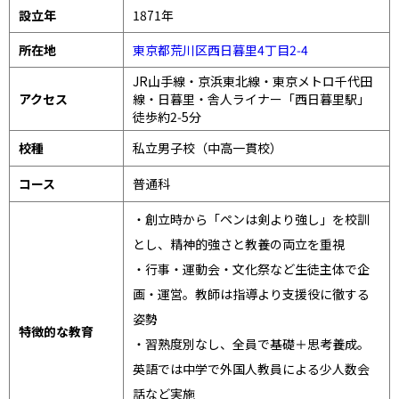
設立年
1871年
所在地
東京都荒川区西日暮里4丁目2‑4
JR山手線・京浜東北線・東京メトロ千代田
アクセス
線・日暮里・舎人ライナー「西日暮里駅」
徒歩約2‑5分
校種
私立男子校（中高一貫校）
コース
普通科
・創立時から「ペンは剣より強し」を校訓
とし、精神的強さと教養の両立を重視
・行事・運動会・文化祭など生徒主体で企
画・運営。教師は指導より支援役に徹する
姿勢
特徴的な教育
・習熟度別なし、全員で基礎＋思考養成。
英語では中学で外国人教員による少人数会
話など実施