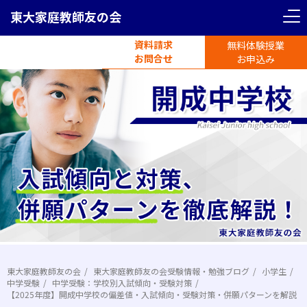
東大家庭教師友の会
資料請求
無料体験授業
電話受付
お問合せ
平日11時-19時半
お申込み
東大家庭教師友の会
東大家庭教師友の会受験情報・勉強ブログ
小学生
中学受験
中学受験：学校別入試傾向・受験対策
【2025年度】開成中学校の偏差値・入試傾向・受験対策・併願パターンを解説