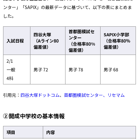
ンター」「SAPIX」の最新データに基づいて、以下の表にまとめま
した。
首都圏模試セ
四谷大塚
SAPIX小学部
ンター
入試日程
（Aライン80
（合格率80％
（合格率80%
偏差値）
偏差値）
偏差値）
2/1
一般
男子 72
男子 78
男子 68
4科
引用元：
四谷大塚ドットコム
、
首都圏模試センター、
リセマム
②開成中学校の基本情報
項目
内容