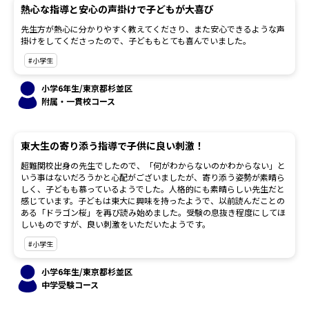
熱心な指導と安心の声掛けで子どもが大喜び
先生方が熱心に分かりやすく教えてくださり、また安心できるような声
掛けをしてくださったので、子どももとても喜んでいました。
#小学生
小学6年生/東京都杉並区
附属・一貫校コース
東大生の寄り添う指導で子供に良い刺激！
超難関校出身の先生でしたので、「何がわからないのかわからない」と
いう事はないだろうかと心配がございましたが、寄り添う姿勢が素晴ら
しく、子どもも慕っているようでした。人格的にも素晴らしい先生だと
感じています。子どもは東大に興味を持ったようで、以前読んだことの
ある「ドラゴン桜」を再び読み始めました。受験の息抜き程度にしてほ
しいものですが、良い刺激をいただいたようです。
#小学生
小学6年生/東京都杉並区
中学受験コース