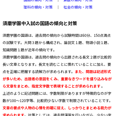
理科の傾向・対策
｜
社会の傾向・対策
須磨学園中入試の国語の傾向と対策
須磨学園の国語は、過去問の傾向から試験時間は60分、150点満点
の試験です。大問３題から構成され、論説文１題、物語小説１題、
知識問題１題が近年の傾向です。
須磨学園の国語は、過去問の傾向から出題される長文２題が比較的
長い文章となります。長文を読むことに慣れていることに加え、要
点を正確に把握する読解力が求められます。
また、問題は記述形式
が多いため、出題者の意図をくみ、重要なきワードを盛り込みなが
ら文章をまとめ、指定文字数で表現することが求められます
。
上述のように記述問題には、字数制限がありますが特徴的なのが字
数が100〜120字等、比較的少ない字数で制限されていることです。
文章の要点や人物の心情を的確に捉え、しっかりとまとめる能力が
求められます
。対策としては、過去問演習を行いながら、少ない字