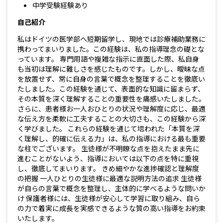
中学受験経験あり
自己紹介
私はドイツの医学部へ短期留学し、現地では診療補助業務に
携わってまいりました。この経験は、私の指導理念の礎とな
っています。 専門用語や複雑な指示に直面した際、私自身
も当初は理解に難しさを感じたものです。しかし、曖昧な点
を放置せず、常に自身の言葉で概念を整理することを徹底い
たしました。この経験を通じて、表面的な知識に留まらず、
その本質を深く理解することの重要性を痛感いたしました。
さらに、患者様お一人おひとりの状況や理解度に応じ、最適
な伝え方を柔軟に工夫することの大切さも、この経験から深
く学びました。 これらの経験を通じて培われた「本質を深
く理解し、的確に伝える力」は、私の指導における最も重要
な柱でございます。 生徒様が不明瞭な点を抱えたまま先に
進むことがないよう、指導においては以下の点を特に重視
し、徹底してまいります。 きめ細やかな進捗確認と理解度
の把握 一人ひとりの生徒様に最適な説明方法の追求 生徒様
が自らの言葉で概念を整理し、主体的に学べるような問いか
け 保護者様には、生徒様が安心して学習に取り組み、自ら
の力で着実に成長を実感できるような質の高い指導をお約束
いたします。