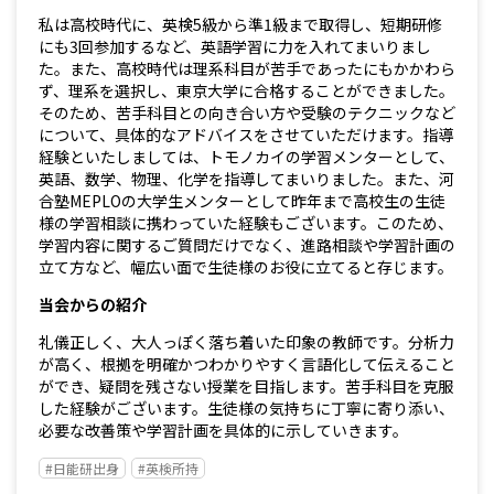
私は高校時代に、英検5級から準1級まで取得し、短期研修
にも3回参加するなど、英語学習に力を入れてまいりまし
た。また、高校時代は理系科目が苦手であったにもかかわら
ず、理系を選択し、東京大学に合格することができました。
そのため、苦手科目との向き合い方や受験のテクニックなど
について、具体的なアドバイスをさせていただけます。指導
経験といたしましては、トモノカイの学習メンターとして、
英語、数学、物理、化学を指導してまいりました。また、河
合塾MEPLOの大学生メンターとして昨年まで高校生の生徒
様の学習相談に携わっていた経験もございます。このため、
学習内容に関するご質問だけでなく、進路相談や学習計画の
立て方など、幅広い面で生徒様のお役に立てると存じます。
当会からの紹介
礼儀正しく、大人っぽく落ち着いた印象の教師です。分析力
が高く、根拠を明確かつわかりやすく言語化して伝えること
ができ、疑問を残さない授業を目指します。苦手科目を克服
した経験がございます。生徒様の気持ちに丁寧に寄り添い、
必要な改善策や学習計画を具体的に示していきます。
#日能研出身
#英検所持