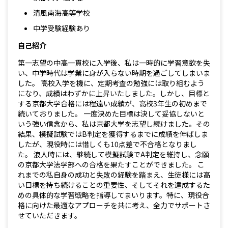
清風南海高等学校
中学受験経験あり
自己紹介
第一志望の中高一貫校に入学後、私は一時的に学習意欲を失
い、中学時代は学業に身が入らない時期を過ごしてしまいま
した。 高校入学を機に、定期考査の勉強には取り組むよう
になり、成績はわずかに上昇いたしました。しかし、目標と
する京都大学合格には程遠い成績が、高校3年生の初めまで
続いておりました。 一度決めた目標は決して妥協しないと
いう強い信念から、私は京都大学を志望し続けました。その
結果、模擬試験ではB判定を獲得するまでに成績を伸ばしま
したが、現役時には惜しくも10点差で不合格となりまし
た。 浪人時には、継続して模擬試験でA判定を維持し、念願
の京都大学法学部への合格を果たすことができました。 こ
れまでの私自身の成功と失敗の経験を踏まえ、生徒様には高
い目標を持ち続けることの重要性、そしてそれを達成するた
めの具体的な学習戦略を指導してまいります。特に、現役合
格に向けた最適なアプローチを共に考え、全力でサポートさ
せていただきます。