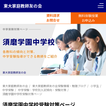
東大家庭教師友の会
資料請求
無料体験授業
電話受付
お問合せ
平日11時-19時半
お申込み
東大家庭教師友の会
東大家庭教師友の会受験情報・勉強ブログ
小学生
中学受験
中学受験：学校別入試傾向・受験対策
須磨学園中学校受験対策ページ
須磨学園中学校受験対策ページ