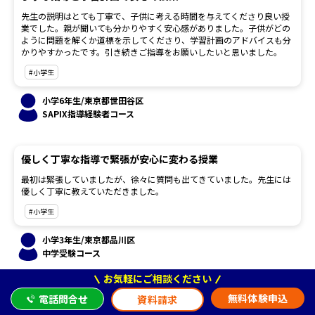
先生の説明はとても丁寧で、子供に考える時間を与えてくださり良い授
業でした。親が聞いても分かりやすく安心感がありました。子供がどの
ように問題を解くか道標を示してくださり、学習計画のアドバイスも分
かりやすかったです。引き続きご指導をお願いしたいと思いました。
#小学生
小学6年生/東京都世田谷区
SAPIX指導経験者コース
優しく丁寧な指導で緊張が安心に変わる授業
最初は緊張していましたが、徐々に質問も出てきていました。先生には
優しく丁寧に教えていただきました。
#小学生
小学3年生/東京都品川区
中学受験コース
お気軽にご相談ください
優しく丁寧な指導でまた受けたくなる授業
無料体験申込
電話問合せ
資料請求