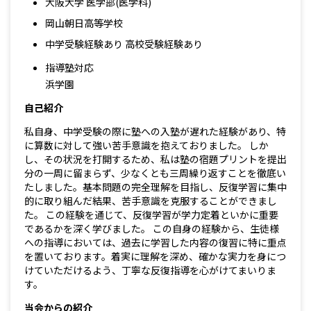
大阪大学 医学部(医学科)
岡山朝日高等学校
中学受験経験あり 高校受験経験あり
指導塾対応
浜学園
自己紹介
私自身、中学受験の際に塾への入塾が遅れた経験があり、特
に算数に対して強い苦手意識を抱えておりました。 しか
し、その状況を打開するため、私は塾の宿題プリントを提出
分の一周に留まらず、少なくとも三周繰り返すことを徹底い
たしました。基本問題の完全理解を目指し、反復学習に集中
的に取り組んだ結果、苦手意識を克服することができまし
た。 この経験を通じて、反復学習が学力定着といかに重要
であるかを深く学びました。 この自身の経験から、生徒様
への指導においては、過去に学習した内容の復習に特に重点
を置いております。着実に理解を深め、確かな実力を身につ
けていただけるよう、丁寧な反復指導を心がけてまいりま
す。
当会からの紹介