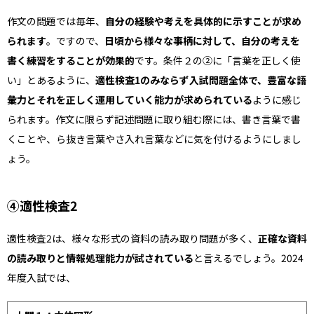
作文の問題では毎年、
自分の経験や考えを具体的に示すことが求め
られます
。ですので、
日頃から様々な事柄に対して、自分の考えを
書く練習をすることが効果的
です。条件２の②に「言葉を正しく使
い」とあるように、
適性検査1のみならず入試問題全体で、豊富な語
彙力とそれを正しく運用していく能力が求められている
ように感じ
られます。作文に限らず記述問題に取り組む際には、書き言葉で書
くことや、ら抜き言葉やさ入れ言葉などに気を付けるようにしまし
ょう。
➃適性検査2
適性検査2は、様々な形式の資料の読み取り問題が多く、
正確な資料
の読み取りと情報処理能力が試されている
と言えるでしょう。2024
年度入試では、