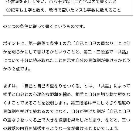
②言葉を正しく使い、百八十字以上二百字以内で書くこと
③記号も１字と数え、改行で空いたマスも字数に数えること
の２つの条件に従って書くというものです。
ポイントは、第一段落で条件１の①「自己と自己の重なり」とは何
かを明らかにして書けるかということと、第二・三段落で「共話」
について十分に読み取れたことを示す自分の具体例が書けるかどう
かの２点です。
まずは、「自己と自己の重なりをつくる」とは、「共話」によって
相手と自分との心理的な距離を縮め、相手と自分を切り離す壁をな
くすことであることを説明します。第三段落は単にしぐさや態度の
具体例を挙げて終わるのではなく、自分が挙げた例が「自己と自己
の重なりをつくる上で大きな役割を果たしたと思う」などと、三つ
の段落の内容を総括するような一文が書けるとよいでしょう。