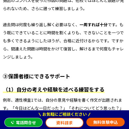
頻出のコンパスを使った作図の問題は、他校ではほとんど類題が見
られないため、さらに遡って練習しましょう。
過去問は何度も繰り返し解く必要はなく、
一周すれば十分
です。も
う既にできていることに時間を割くよりも、できないことを一つで
も多くできるようにしたほうが、合格に近付けるからです。ですか
ら、間違えた問題は時間をかけて復習し、解けるまで何度もチャレ
ンジしましょう。
③
保護者様にできるサポート
（1）
自分の考えや経験を述べる練習をする
例年、適性検査1では、自分の意見や経験を書く作文が出題されま
す。「今日はどんな一日だった？」「それについてどう思った？」
お気軽にご相談ください
など、家庭内の会話の中で、
思考や経験の言語化を促しましょう
。
無料体験申込
電話問合せ
資料請求
また、気持ちを言葉にすることがストレスの溜まりやすい受験生生