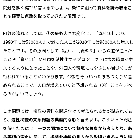
問題を解く鍵だと言えるでしょう。
条件に沿って資料を読み取るこ
とで確実に点数を取っていきたい問題
です。
回答の流れとしては、①の最も大きな変化は、［資料10］より、
1990年には53000人まで減った人口が2020年には96000人に増加し
たことです。その原因として（②）、［資料９］から鉄道が通った
ことや［資料11］から市を活性化するプロジェクトに市の職員が参
加するようになったことや、外国人や環境にもやさしい街づくりが
行われていることがわかります。今後もそういったまちづくりが進
められることで、人口が増えていくと予想される（④）ことを述べ
るのがよいでしょう。
この問題では、複数の資料を関連付けて考えられるかが試されてお
り、
適性検査の文系問題の典型的な形
と言えます。こういった問題
を解くためには、
一つの問題について様々な角度から考えたり、あ
る事柄の変化に関して、根拠を複数の見方から説明できるように練