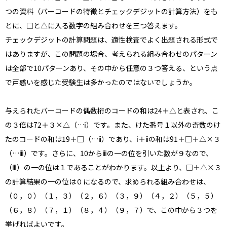
つの資料（バーコードの特徴とチェックデジットの計算方法）をも
とに、□と△に入る数字の組み合わせを三つ答えます。
チェックデジットの計算問題は、適性検査でよく出題される形式で
はありますが、この問題の場合、考えられる組み合わせのパターン
は全部で10パターンあり、その中から任意の３つ答える、という点
で戸惑いを感じた受験生は多かったのではないでしょうか。
与えられたバーコードの偶数桁のコードの和は24＋△と表され、こ
の３倍は72＋３×△（…ⅰ）です。また、けた番号１以外の奇数のけ
たのコードの和は19＋□（…ⅱ）であり、ⅰ＋ⅱの和は91＋□＋△×３
（…ⅲ）です。さらに、10からⅲの一の位を引いた数が９なので、
（ⅲ）の一の位は１であることがわかります。以上より、□＋△×３
の計算結果の一の位は０になるので、求められる組み合わせは、
（０，０）（１，３）（２，６）（３，９）（４，２）（５，５）
（６，８）（７，１）（８，４）（９，７）で、この中から３つを
挙げればよいです。