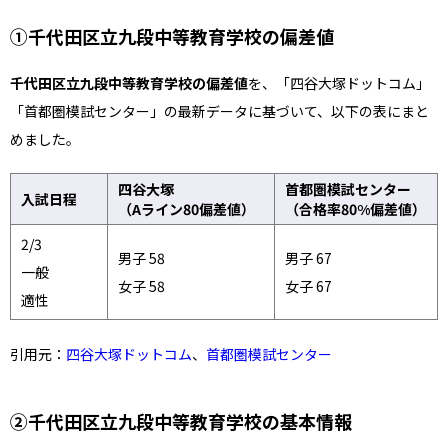
①千代田区立九段中等教育学校の偏差値
千代田区立九段中等教育学校の偏差値
を、「四谷大塚ドットコム」
「首都圏模試センター」の最新データに基づいて、以下の表にまと
めました。
四谷大塚
首都圏模試センター
入試日程
（Aライン80偏差値）
（合格率80%偏差値）
2/3
男子 58
男子 67
一般
女子 58
女子 67
適性
引用元：
四谷大塚ドットコム
、
首都圏模試センター
②千代田区立九段中等教育学校の基本情報