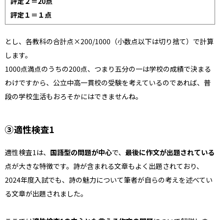
評定２＝20点
評定１＝１点
とし、各教科の合計点×200/1000（小数点以下は切り捨て）で計算
します。
1000点満点のうちの200点、つまり五分の一は学校の成績で決まる
わけですから、公立中高一貫校の受験を考えているのであれば、普
段の学校生活もおろそかにはできませんね。
③適性検査1
適性検査1は、
国語型の問題が中心
で、
最後に作文が出題されている
点が大きな特徴です。詩が含まれる文章もよく出題されており、
2024年度入試でも、詩の魅力について筆者が自らの考えを述べてい
る文章が出題されました。