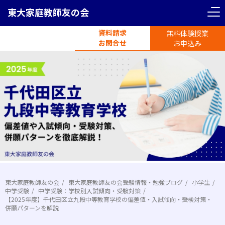
東大家庭教師友の会
資料請求
無料体験授業
電話受付
お問合せ
平日11時-19時半
お申込み
東大家庭教師友の会
東大家庭教師友の会受験情報・勉強ブログ
小学生
中学受験
中学受験：学校別入試傾向・受験対策
【2025年度】千代田区立九段中等教育学校の偏差値・入試傾向・受検対策・
併願パターンを解説