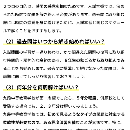
２つ目の目的は、
時間の感覚を掴むため
です。入試本番では、決め
られた時間で問題を解き終える必要があります。過去問に取り組む
際には時間の感覚を身に着けるために、入試本番と同じスケジュー
ルで解くことをおすすめします。
（2）
過去問はいつから解き始めればいい？
入試範囲の学習が一通り終わり、かつ間違えた問題の復習に取り組
む時間的・精神的な余裕のある、
６年生の秋ごろから取り組んでみ
る
ことをお勧めします。過去問に挑戦して解けなかった問題は、直
前期に向けてしっかり復習しておきましょう。
（3）
何年分を何周解けばいい？
九段中等教育学校が第一志望でしたら、
５年分程度、
併願校として
受験する場合でも、
２、３年分
は解いてみましょう。
九段中等教育学校では、
初めて見るようなタイプの問題に対応する
柔軟性が必要なので、ある程度演習を積むことが大切
です。特に、