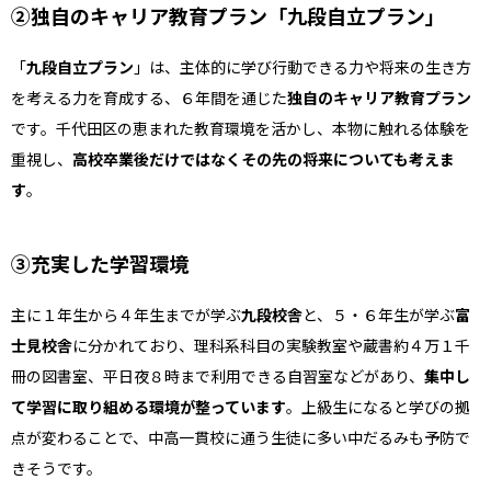
②独自のキャリア教育プラン「九段自立プラン」
「
九段自立プラン
」は、主体的に学び行動できる力や将来の生き方
を考える力を育成する、６年間を通じた
独自のキャリア教育プラン
です。千代田区の恵まれた教育環境を活かし、本物に触れる体験を
重視し、
高校卒業後だけではなくその先の将来についても考えま
す
。
③充実した学習環境
主に１年生から４年生までが学ぶ
九段校舎
と、５・６年生が学ぶ
富
士見校舎
に分かれており、理科系科目の実験教室や蔵書約４万１千
冊の図書室、平日夜８時まで利用できる自習室などがあり、
集中し
て学習に取り組める環境が整っています
。上級生になると学びの拠
点が変わることで、中高一貫校に通う生徒に多い中だるみも予防で
きそうです。