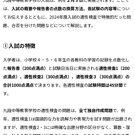
は、
入試の概要や報告書の点数の換算方法、各試験の内容等
につい
てお伝えするとともに、2024年度入試の適性検査で特徴的だった問
題、合否を分けた問題などについて解説します。
①入試の特徴
入学者は、小学校４・５・６年生の各教科の学習の記録を点数化し
た
報告書（200点満点）
と試験日当日に実施される
適性検査1（200
点満点）、適性検査2（300点満点）、適性検査３（300点満点）の
合計1000点満点
で決まります。各適性検査の
試験時間は45分間
で
す。
九段中等教育学校の適性検査の問題は、
全て独自作成問題
で、例
年、適性検査1は国語的な力を読解力や表現力を試す問題が出題され
ますが、適性検査2・3には明確な出題分野の区分がなく、算数・理