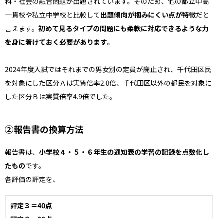
科・社会の融合問題が出題されています。そのため、他の都立中高
一貫校や私立中学校と比較して
出題傾向が掴みにくい点が特徴
だと
言えます。
初めて見るタイプの問題にも柔軟に対応できるような力
を身に着けておく必要があります
。
2024年度入試ではそれまでの男女別の定員が廃止され、千代田区民
を対象にした区分Ａは実質倍率2.0倍、千代田区以外の都民を対象に
した区分Ｂは実質倍率4.9倍でした。
②報告書の換算方法
報告書は、
小学校４・５・６年生の通知表の学習の記録を点数化し
たもの
です。
各評価の評定を、
評定３＝40点