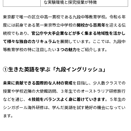
な実験環境と探究授業が特徴
東京都で唯一の区立中高一貫校である九段中等教育学校。令和６年
度には前身である第一東京市立中学校の
開校から百周年
を迎える伝
統校でもあり、
官公庁や大手企業などが多く集まる地域性を活かし
て様々な独自のカリキュラム
を展開しています。ここでは、九段中
等教育学校の特に注目したい
３つの魅力
をご紹介します。
①生きた英語を学ぶ「九段イングリッシュ」
未来に貢献できる国際的な人材の育成
を目指し、少人数クラスでの
授業や学校近隣の大使館訪問、３年生でのオーストラリア研修旅行
などを通じ、
４技能をバランスよく身に着けていきます
。５年生の
シンガポール海外研修は、学んだ英語を試す絶好の機会になってい
ます。