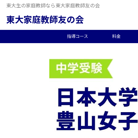
東大生の家庭教師なら東大家庭教師友の会
東大家庭教師友の会
指導コース
料金
中学受験/塾対策
料金概要
当会の特徴
東大生の教師を探す
2026年度合格実績
高
小
オ
派
中
中高一貫校向け
料金シミュレーション
理念
合格体験記
小
夏
生
大学生向け
社