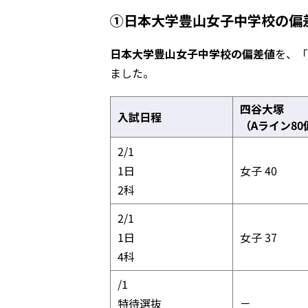
①日本大学豊山女子中学校の偏
日本大学豊山女子中学校の偏差値
を、「
ました。
四谷大塚
入試日程
（Aライン8
2/1
1日
女子 40
2科
2/1
1日
女子 37
4科
2/1
特待選抜
－