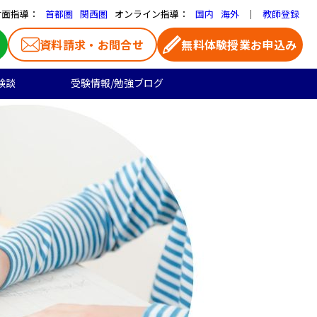
対面指導：
オンライン指導：
｜
首都圏
関西圏
国内
海外
教師登録
資料請求・お問合せ
無料体験授業お申込み
験談
受験情報/勉強ブログ
医学部受験
高校生のご料金
よくある質問
お気に入り家庭教師
大学受験の合格実績
高校生向け
一覧ページ
プロ家庭教師