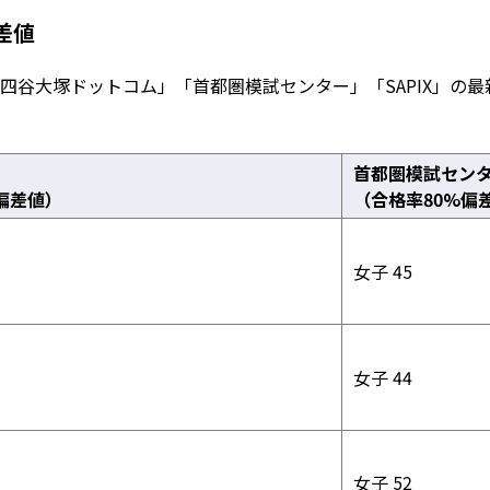
差値
四谷大塚ドットコム」「首都圏模試センター」「SAPIX」の
首都圏模試セン
0偏差値）
（合格率80%偏
女子 45
女子 44
女子 52