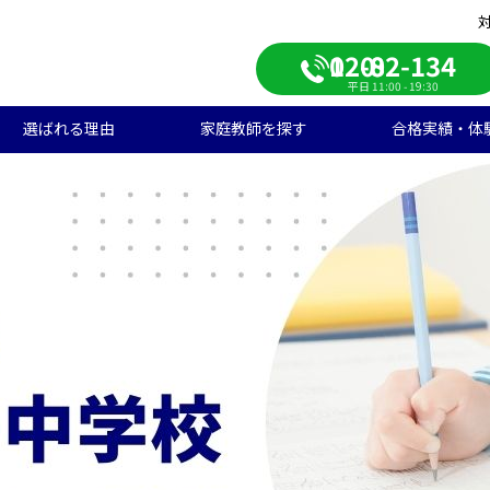
0120-082-134
平日 11:00 - 19:30
選ばれる理由
家庭教師を探す
合格実績・体
校受験
学生のご料金
ンライン自習室
遣エリアから探す
学受験の合格実績
大学受験/塾対策
中学生のご料金
ご入会の流れ
一覧から探す
高校受験の合格実績
学生向け
期短期コース
徒様の声
中学生向け
ご家庭様インタビュー
会人向け
帰国子女向け