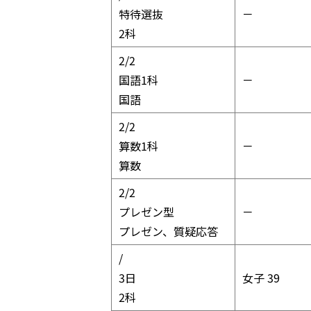
特待選抜
－
2科
2/2
国語1科
－
国語
2/2
算数1科
－
算数
2/2
プレゼン型
－
プレゼン、質疑応答
2/2
3日
女子 39
2科