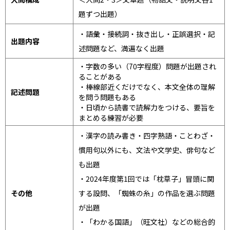
題ずつ出題）
・語彙・接続詞・抜き出し・正誤選択・記
出題内容
述問題など、満遍なく出題
・字数の多い（70字程度）問題が出題され
ることがある
・棒線部近くだけでなく、本文全体の理解
記述問題
を問う問題もある
・日頃から読書で読解力をつける、要旨を
まとめる練習が必要
・漢字の読み書き・四字熟語・ことわざ・
慣用句以外にも、文法や文学史、俳句など
も出題
・2024年度第1回では「枕草子」冒頭に関
その他
する設問、「蜘蛛の糸」の作品を選ぶ問題
が出題
・「わかる国語」（旺文社）などの総合的