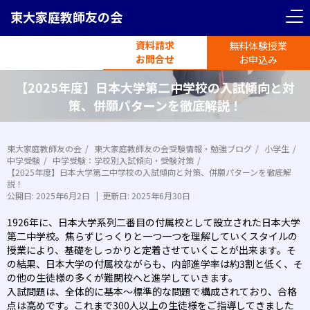
東大家庭教師友の会
資料請求
無料体験授業
電話受付
お問合せ
平日11時-19時半
お申込み
【2025年度】日本大学第二中学校の入試傾向と対
策、併願パターンを徹底解説！
東大家庭教師友の会
東大家庭教師友の会受験情報・勉強ブログ
小学生
中学受験
中学受験：学校別入試傾向・受験対策
【2025年度】日本大学第二中学校の入試傾向と対策、併願パターンを徹底解
説！
公開日:
2025年6月2日
|
更新日:
2025年6月30日
1926年に、日本大学系列二番目の付属校として設立された日本大学
第二中学校。焦らずじっくりと一つ一つを理解していくスタイルの
授業により、基礎をしっかりと定着させていくことが出来ます。そ
の結果、日本大学の付属校ながらも、内部進学率は約3割と低く、そ
の他の生徒様の多くが難関校へと進学していきます。
入試問題は、全体的に基本～標準的な問題で構成されており、合格
点は高めです。これまで300人以上の生徒様をご指導してきました