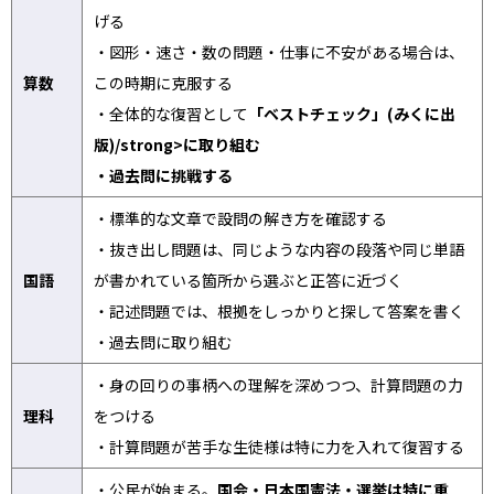
げる
・図形・速さ・数の問題・仕事に不安がある場合は、
算数
この時期に克服する
・全体的な復習として
「ベストチェック」(みくに出
版)/strong>に取り組む
・
過去問に挑戦
する
・標準的な文章で設問の解き方を確認する
・抜き出し問題は、同じような内容の段落や同じ単語
国語
が書かれている箇所から選ぶと正答に近づく
・記述問題では、根拠をしっかりと探して答案を書く
・過去問に取り組む
・身の回りの事柄への理解を深めつつ、計算問題の力
理科
をつける
・計算問題が苦手な生徒様は特に力を入れて復習する
・公民が始まる。
国会・日本国憲法・選挙は特に重