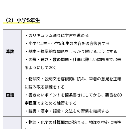
（2）小学5年生
・カリキュラム通りに学習を進める
・小学4年生・小学5年生の内容を適宜復習する
算数
・基本〜標準的な問題をしっかり解けるようにする
・
図形・速さ・数の問題・仕事
は難しい問題まで出来
るようにしておく
・物語文・説明文を客観的に読み、筆者の意見を正確
に読み取る訓練をする
国語
・書きたいポイントを箇条書きにしてから、要旨を
80
字程度
でまとめる練習をする
・読書・漢字・語彙・文法もの習慣を継続する
・物理・化学の
計算問題
が始まる。物理を中心に標準