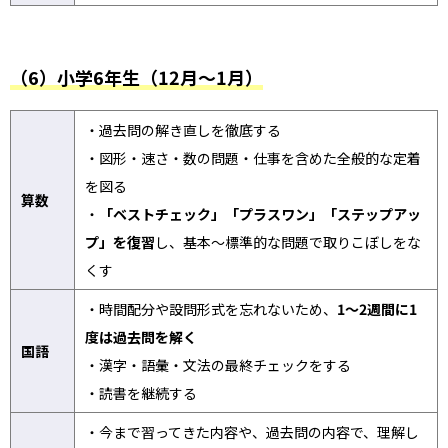
（6）小学6年生（12月～1月）
・過去問の解き直しを徹底する
・図形・速さ・数の問題・仕事を含めた全般的な定着
を図る
算数
・
「ベストチェック」「プラスワン」「ステップアッ
プ」を復習
し、基本～標準的な問題で取りこぼしをな
くす
・時間配分や設問形式を忘れないため、
1～2週間に1
度は過去問を解く
国語
・漢字・語彙・文法の最終チェックをする
・読書を継続する
・今まで習ってきた内容や、過去問の内容で、理解し