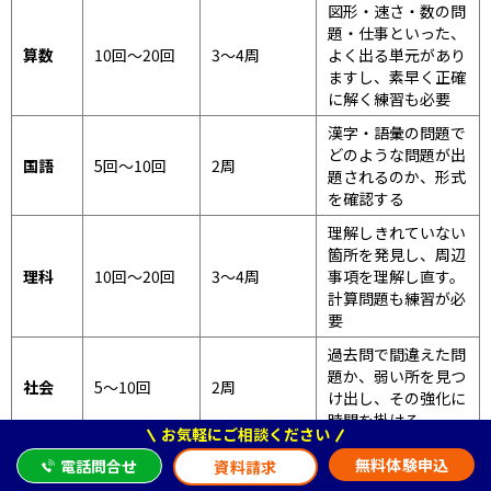
図形・速さ・数の問
題・仕事といった、
算数
10回～20回
3～4周
よく出る単元があり
ますし、素早く正確
に解く練習も必要
漢字・語彙の問題で
どのような問題が出
国語
5回～10回
2周
題されるのか、形式
を確認する
理解しきれていない
箇所を発見し、周辺
理科
10回～20回
3～4周
事項を理解し直す。
計算問題も練習が必
要
過去問で間違えた問
題か、弱い所を見つ
社会
5～10回
2周
け出し、その強化に
時間を掛ける
お気軽にご相談ください
無料体験申込
電話問合せ
資料請求