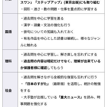
スワン」「ステップアップ」(東京出版)にも取り組む
・図形・速さ・数の問題・仕事を重点的に学習する
・過去問を中心に学習を進る
・漢字・語彙・文法の強化も行う
国語
・俳句についての知識も入れておく
・有名作品を中心とした読書は継続し、様々なジャン
ルに触れる
・過去問を中心に学習し、解き直しを忘れずにする
理科
・
過去問の内容は暗記だけでなく、理解が出来ている
か保護者様に確認
してもらう
・過去問を解きながら全般的な復習も忘れずに行う
・
「日本のすがた」
（最新版）を活用し、統計の勉強
社会
をする
・大手塾が出版している
「重大ニュース」
を読み、時
事問題を強化する