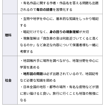
・有名作品に関する作者・作品名を答える問題も出題
されるので
毎日の読書
を習慣化する
・生物や地学を中心に、基本的な知識をしっかり暗記
する
・暗記だけでなく、
身の回りの現象理解
が大切
理科
・現象理解は「救急車の音は何故近づいてくると高く
なるのか」など身近な内容について保護者様も一緒に
考察する
・地図帳片手に場所を調べながら、地理分野を中心に
学習を進める
・
地形図の問題
は必ず出題されているので、地図記号
社会
など必要な知識を固める
・日本全国の地形・都市の場所・有名な産物などが頭
に思い描けると良い。旅行に行くことも地理の勉強に
なる