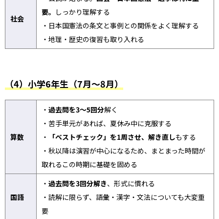
要。
しっかり理解する
社会
・日本国憲法の条文と事例との関係をよく理解する
・地理・歴史の復習も取り入れる
（4）小学6年生（7月～8月）
・
過去問を3〜5回分
解く
・苦手単元があれば、夏休み中に克服する
算数
・
「ベストチェック」を1周させ、解き直し
もする
・秋以降は演習が中心になるため、まとまった時間が
取れるこの時期に基礎を固める
・
過去問を3回分解き
、形式に慣れる
国語
・読解に限らず、語彙・漢字・文法についても大変重
要