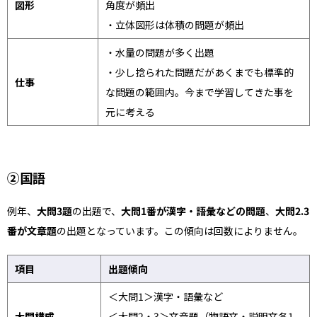
図形
角度が頻出
・立体図形は体積の問題が頻出
・水量の問題が多く出題
・少し捻られた問題だがあくまでも標準的
仕事
な問題の範囲内。今まで学習してきた事を
元に考える
②国語
例年、
大問3題
の出題で、
大問1番が漢字・語彙などの問題
、
大問2.3
番が文章題
の出題となっています。この傾向は回数によりません。
項目
出題傾向
＜大問1＞漢字・語彙など
大問構成
＜大問2・3＞文章題（物語文・説明文各1