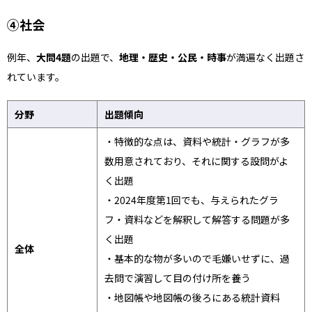
➃社会
例年、
大問4題
の出題で、
地理・歴史・公民・時事
が満遍なく出題さ
れています。
分野
出題傾向
・特徴的な点は、資料や統計・グラフが多
数用意されており、それに関する設問がよ
く出題
・2024年度第1回でも、与えられたグラ
フ・資料などを解釈して解答する問題が多
く出題
全体
・基本的な物が多いので毛嫌いせずに、過
去問で演習して目の付け所を養う
・地図帳や地図帳の後ろにある統計資料