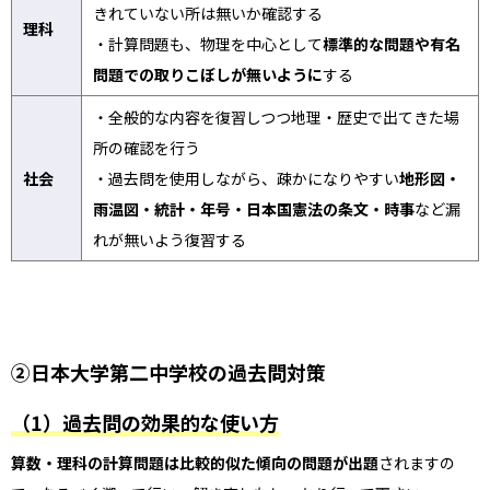
きれていない所は無いか確認する
理科
・計算問題も、物理を中心として
標準的な問題や有名
問題での取りこぼしが無いように
する
・全般的な内容を復習しつつ地理・歴史で出てきた場
所の確認を行う
社会
・過去問を使用しながら、疎かになりやすい
地形図・
雨温図・統計・年号・日本国憲法の条文・時事
など漏
れが無いよう復習する
②日本大学第二中学校の過去問対策
（1）過去問の効果的な使い方
算数・理科の計算問題は比較的似た傾向の問題が出題
されますの