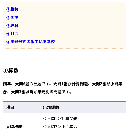
①算数
②国語
③理科
④社会
⑤出題形式の似ている学校
①算数
例年、
大問6題
の出題です。
大問1番が計算問題、大問2番が小問集
合
、
大問3番以降が単元別の問題
です。
項目
出題傾向
＜大問1＞計算問題
大問構成
＜大問2＞小問集合