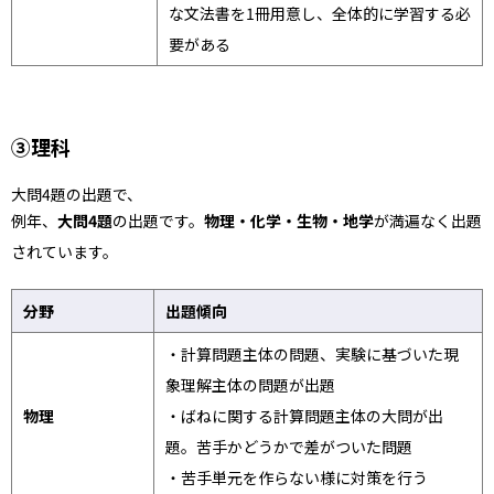
な文法書を1冊用意し、全体的に学習する必
要がある
③理科
大問4題の出題で、
例年、
大問4題
の出題です。
物理・化学・生物・地学
が満遍なく出題
されています。
分野
出題傾向
・計算問題主体の問題、実験に基づいた現
象理解主体の問題が出題
物理
・ばねに関する計算問題主体の大問が出
題。苦手かどうかで差がついた問題
・苦手単元を作らない様に対策を行う