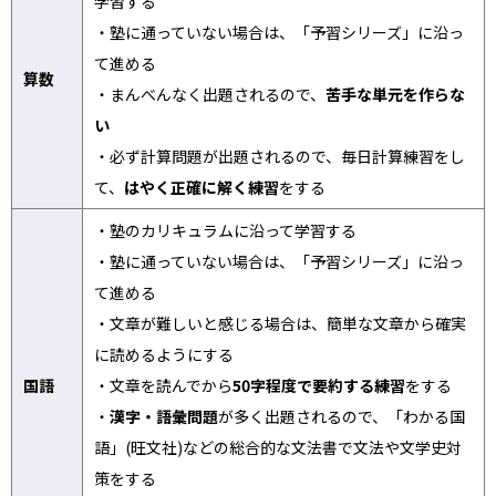
学習する
・塾に通っていない場合は、「予習シリーズ」に沿っ
て進める
算数
・まんべんなく出題されるので、
苦手な単元を作らな
い
・必ず計算問題が出題されるので、毎日計算練習をし
て、
はやく正確に解く練習
をする
・塾のカリキュラムに沿って学習する
・塾に通っていない場合は、「予習シリーズ」に沿っ
て進める
・文章が難しいと感じる場合は、簡単な文章から確実
に読めるようにする
国語
・文章を読んでから
50字程度で要約する練習
をする
・
漢字・語彙問題
が多く出題されるので、「わかる国
語」(旺文社)などの総合的な文法書で文法や文学史対
策をする