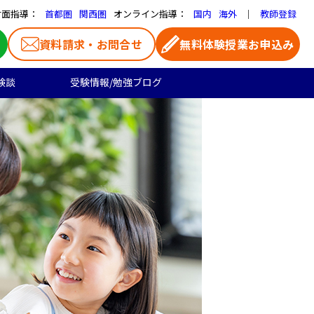
対面指導：
オンライン指導：
｜
首都圏
関西圏
国内
海外
教師登録
資料請求・お問合せ
無料体験授業お申込み
験談
受験情報/勉強ブログ
医学部受験
高校生のご料金
よくある質問
お気に入り家庭教師
大学受験の合格実績
高校生向け
一覧ページ
プロ家庭教師