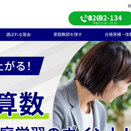
0120-082-134
平日 11:00 - 19:30
選ばれる理由
家庭教師を探す
合格実績・体
校受験
学生のご料金
ンライン自習室
遣エリアから探す
学受験の合格実績
大学受験/塾対策
中学生のご料金
ご入会の流れ
一覧から探す
高校受験の合格実績
学生向け
期短期コース
徒様の声
中学生向け
ご家庭様インタビュー
会人向け
帰国子女向け