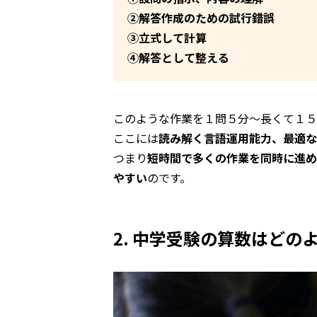
②解答作成のための試行錯誤
③立式して計算
④解答として整える
このような作業を１問５分〜長くて１５
ここには
読み解く言語運用能力、最適な
つまり
短時間で多くの作業を同時に進め
やすい
のです。
2. 中学受験の算数はどの