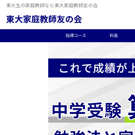
東大生の家庭教師なら東大家庭教師友の会
東大家庭教師友の会
指導コース
料金
中学受験/塾対策
料金概要
当会の特徴
東大生の教師を探す
2026年度合格実績
高
小
オ
派
中
中高一貫校向け
料金シミュレーション
理念
合格体験記
小
夏
生
大学生向け
社