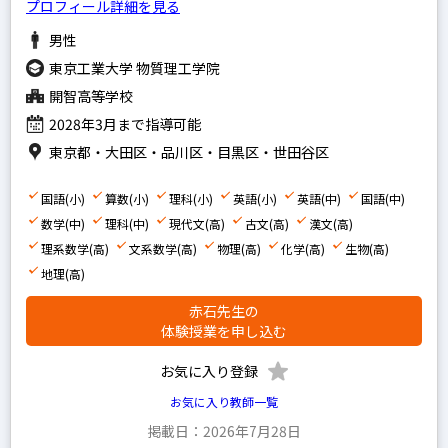
プロフィール詳細を見る
男性
東京工業大学 物質理工学院
開智高等学校
2028年3月まで指導可能
東京都・大田区・品川区・目黒区・世田谷区
国語(小)
算数(小)
理科(小)
英語(小)
英語(中)
国語(中)
数学(中)
理科(中)
現代文(高)
古文(高)
漢文(高)
理系数学(高)
文系数学(高)
物理(高)
化学(高)
生物(高)
地理(高)
赤石先生の
体験授業を申し込む
お気に入り登録
お気に入り教師一覧
掲載日：2026年7月28日