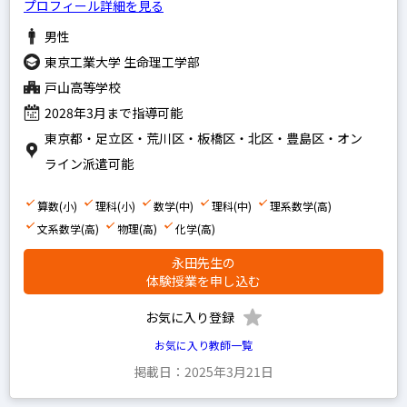
プロフィール詳細を見る
家庭教師経験あり
男性
塾講師経験あり
東京工業大学 生命理工学部
戸山高等学校
2028年3月まで指導可能
文系
東京都・足立区・荒川区・板橋区・北区・豊島区・オン
理系
ライン派遣可能
その他
算数(小)
理科(小)
数学(中)
理科(中)
理系数学(高)
文系数学(高)
物理(高)
化学(高)
写真あり
永田先生の
体験授業を申し込む
写真なし
お気に入り登録
お気に入り教師一覧
掲載日：2025年3月21日