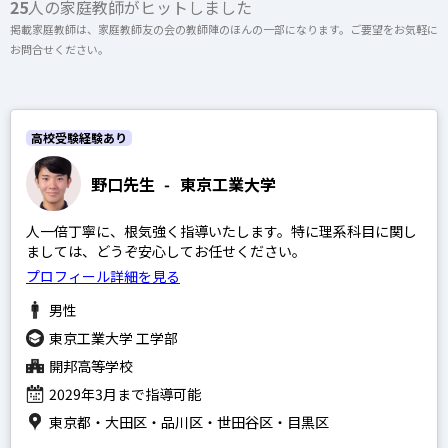
25
人の家庭教師がヒットしました
上記以外のエリア（海外含む）はオンライン指導で対応可能です
掲載家庭教師は、家庭教師友の会の教師陣のほんの一部になります。ご要望をお気軽に
お問合せください。
開成高等学校
オンライン家庭教師
麻布高等学校
桜蔭高等学校
高校受験経験あり
女子学院高等学校
選択する
野口先生
-
東京工業大学
筑波大学附属駒場高等学校
人一倍丁寧に、根気強く指導いたします。特に理系科目に関し
渋谷教育学園幕張高等学校
ましては、どうぞ安心してお任せください。
灘高等学校
プロフィール詳細を見る
男性
東京工業大学 工学部
開邦高等学校
SAPIX
2029年3月まで指導可能
日能研
東京都・大田区・品川区・世田谷区・目黒区