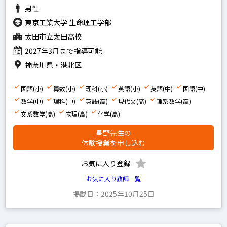
男性
算数
東京工業大学 生命理工学部
国語
太田市立太田高校
理科
2027年3月まで指導可能
社会
神奈川県・港北区
英語
国語(小)
算数(小)
理科(小)
英語(小)
英語(中)
国語(中)
数学(中)
理科(中)
英語(高)
現代文(高)
理系数学(高)
中学生の科目を指定
文系数学(高)
物理(高)
化学(高)
英語
星野先生の
数学
体験授業を申し込む
国語
お気に入り登録
理科
お気に入り教師一覧
社会
掲載日：2025年10月25日
高校生の科目を指定