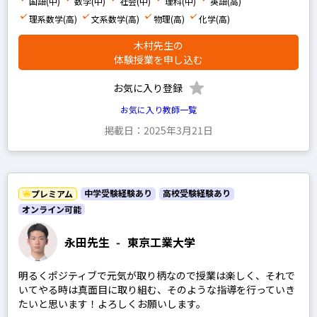
国語(中)
数学(中)
社会(中)
理科(中)
英語(高)
地理
理系数学(高)
文系数学(高)
物理(高)
化学(高)
政経
木村先生の
倫理
体験授業を申し込む
現代社会
お気に入り登録
小論文
お気に入り教師一覧
掲載日：2025年3月21日
男性
女性
中学受験経験あり
高校受験経験あり
プレミアム
オンライン可能
永田先生
-
東京工業大学
プレミアム
プロ
明るくポジティブで元気が取り柄なので授業は楽しく、それで
いてやる時は真面目に取り組む、そのような指導を行っていき
たいと思います！よろしくお願いします。