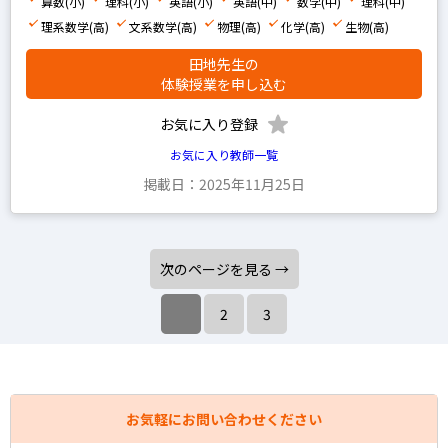
算数(小)
理科(小)
英語(小)
英語(中)
数学(中)
理科(中)
理系数学(高)
文系数学(高)
物理(高)
化学(高)
生物(高)
田地先生の
体験授業を申し込む
お気に入り登録
お気に入り教師一覧
掲載日：2025年11月25日
次のページを見る →
2
3
お気軽にお問い合わせください