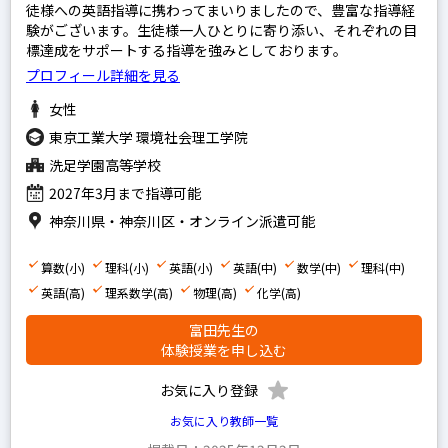
徒様への英語指導に携わってまいりましたので、豊富な指導経
験がございます。生徒様一人ひとりに寄り添い、それぞれの目
標達成をサポートする指導を強みとしております。
プロフィール詳細を見る
女性
東京工業大学 環境社会理工学院
洗足学園高等学校
2027年3月まで指導可能
神奈川県・神奈川区・オンライン派遣可能
算数(小)
理科(小)
英語(小)
英語(中)
数学(中)
理科(中)
英語(高)
理系数学(高)
物理(高)
化学(高)
富田先生の
体験授業を申し込む
お気に入り登録
お気に入り教師一覧