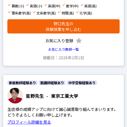
早稲田アカデミー
算数(小)
英語(小)
英語(中)
数学(中)
英語(高)
四谷大塚
理系数学(高)
文系数学(高)
物理(高)
化学(高)
浜学園
野口先生の
希学園
体験授業を申し込む
馬淵教室
お気に入り登録
鉄緑会
お気に入り教師一覧
SEG
掲載日：2026年2月1日
平岡塾
家庭教師経験あり
塾講師経験あり
中学受験経験あり
中学受験経験あり
星野先生
-
東京工業大学
高校受験経験あり
生徒様の成績アップに向けて誠心誠意取り組んでまいります。
どうぞよろしくお願い申し上げます。
プロフィール詳細を見る
小学生の科目を指定