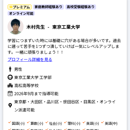
英語
家庭教師経験あり
高校受験経験あり
プレミアム
政経現代社会
オンライン可能
現代文
木村先生
-
東京工業大学
古文
学習につまずいた時には基礎に穴がある場合が多いです。過去
漢文
に遡って苦手を1つずつ潰していけば一気にレベルアップしま
す。一緒に頑張りましょう！！
理系数学
プロフィール詳細を見る
文系数学
男性
物理
東京工業大学 工学部
化学
高松高等学校
生物
2026年9月まで指導可能
東京都・大田区・品川区・世田谷区・目黒区・オンライ
地学
ン派遣可能
世界史
日本史
国語(小)
算数(小)
社会(小)
理科(小)
英語(小)
英語(中)