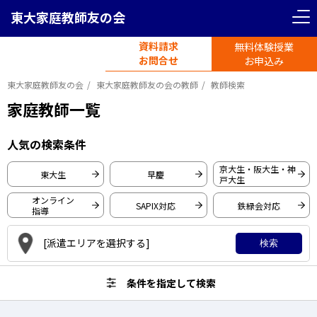
東大家庭教師友の会
＜ 戻る
＜ 戻る
リセット
条件を指定して検索
資料請求
無料体験授業
電話受付
首都圏エリア
お問合せ
平日11時-19時半
お申込み
東大家庭教師友の会
東大家庭教師友の会の教師
教師検索
東京都
神奈川県
家庭教師一覧
東京大学
人気の検索条件
埼玉県
千葉県
早稲田大学
京大生・阪大生・神
東大生
早慶
戸大生
慶應義塾大学
関西圏エリア
オンライン
SAPIX対応
鉄緑会対応
一橋大学
指導
大阪府
京都府
東京工業大学
[派遣エリアを選択する]
検索
京都大学
大阪大学
条件を指定して検索
兵庫県
愛知県
神戸大学