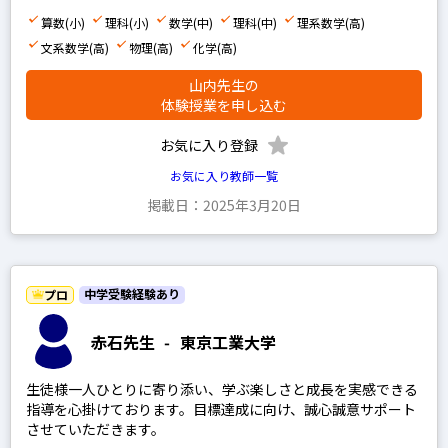
算数(小)
理科(小)
数学(中)
理科(中)
理系数学(高)
文系数学(高)
物理(高)
化学(高)
山内先生の
体験授業を申し込む
お気に入り登録
お気に入り教師一覧
掲載日：2025年3月20日
中学受験経験あり
プロ
赤石先生
-
東京工業大学
生徒様一人ひとりに寄り添い、学ぶ楽しさと成長を実感できる
指導を心掛けております。目標達成に向け、誠心誠意サポート
させていただきます。