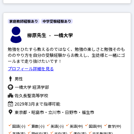
家庭教師経験あり
中学受験経験あり
柳原先生
-
一橋大学
勉強をひたすら教えるのではなく、勉強の楽しさと勉強そのも
ののやり方を自分の受験経験からお教えし、生徒様と一緒にゴ
ールまで走り抜けたいです！
プロフィール詳細を見る
男性
一橋大学 経済学部
佐久長聖高等学校
2029年3月まで指導可能
東京都・昭島市・立川市・日野市・福生市
国語(小)
算数(小)
英語(小)
英語(中)
国語(中)
数学(中)
英語(高)
現代文(高)
古文(高)
漢文(高)
文系数学(高)