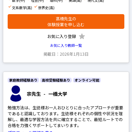
数学(中)
社会(中)
理科(中)
英語(高)
現代文(高)
地理
文系数学(高)
世界史(高)
政経
髙橋先生の
倫理
体験授業を申し込む
現代社会
お気に入り登録
小論文
お気に入り教師一覧
掲載日：2026年1月13日
男性
女性
家庭教師経験あり
高校受験経験あり
オンライン可能
宗先生
-
一橋大学
プレミアム
勉強方法は、生徒様お一人おひとりに合ったアプローチが重要
プロ
であると認識しております。生徒様それぞれの個性や状況を理
解し、最適な学習方法を共に確立することで、最短ルートでの
合格を力強くサポートしてまいります。