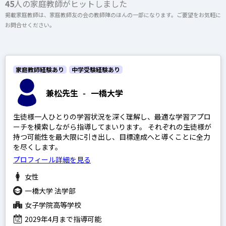
45
人の家庭教師がヒットしました
上記以外のエリア（海外含む）はオンライン指導で対応可能です
掲載家庭教師は、家庭教師友の会の教師陣のほんの一部になります。ご要望をお気軽に
お問合せください。
開成高等学校
オンライン家庭教師
麻布高等学校
桜蔭高等学校
家庭教師経験あり
中学受験経験あり
女子学院高等学校
選択する
兼松先生
-
一橋大学
筑波大学附属駒場高等学校
生徒様一人ひとりの学習状況を深く理解し、最適な学習アプロ
渋谷教育学園幕張高等学校
ーチを模索しながら指導してまいります。 それぞれの生徒様が
灘高等学校
持つ可能性を最大限に引き出し、目標達成へと導くことに全力
を尽くします。
プロフィール詳細を見る
女性
一橋大学 法学部
SAPIX
女子学院高等学校
日能研
2029年4月まで指導可能