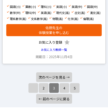
国語(小)
算数(小)
理科(小)
英語(小)
英語(中)
国語(中)
数学(中)
理科(中)
英語(高)
現代文(高)
古文(高)
漢文(高)
理系数学(高)
文系数学(高)
物理(高)
化学(高)
倫理(高)
佐野先生の
体験授業を申し込む
お気に入り登録
お気に入り教師一覧
掲載日：2025年11月4日
次のページを見る →
2
3
4
5
← 前のページに戻る