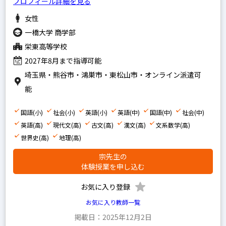
プロフィール詳細を見る
家庭教師経験あり
女性
塾講師経験あり
一橋大学 商学部
栄東高等学校
2027年8月まで指導可能
文系
埼玉県・熊谷市・鴻巣市・東松山市・オンライン派遣可
理系
能
その他
国語(小)
社会(小)
英語(小)
英語(中)
国語(中)
社会(中)
英語(高)
現代文(高)
古文(高)
漢文(高)
文系数学(高)
世界史(高)
地理(高)
写真あり
宗先生の
写真なし
体験授業を申し込む
お気に入り登録
お気に入り教師一覧
掲載日：2025年12月2日