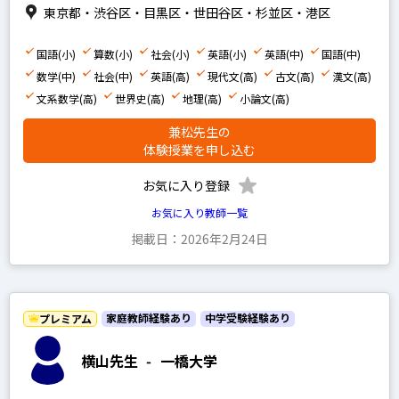
早稲田アカデミー
東京都・渋谷区・目黒区・世田谷区・杉並区・港区
四谷大塚
国語(小)
算数(小)
社会(小)
英語(小)
英語(中)
国語(中)
浜学園
数学(中)
社会(中)
英語(高)
現代文(高)
古文(高)
漢文(高)
希学園
文系数学(高)
世界史(高)
地理(高)
小論文(高)
馬淵教室
兼松先生の
体験授業を申し込む
鉄緑会
SEG
お気に入り登録
平岡塾
お気に入り教師一覧
掲載日：2026年2月24日
中学受験経験あり
高校受験経験あり
家庭教師経験あり
中学受験経験あり
プレミアム
横山先生
-
一橋大学
小学生の科目を指定