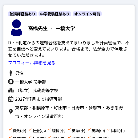
英語
塾講師経験あり
政経現代社会
中学受験経験あり
オンライン可能
現代文
髙橋先生
-
一橋大学
古文
D・E判定からの逆転合格を支えてまいりました計画管理で、不
漢文
安を自信へと変えてまいります。合格まで、私が全力で伴走さ
せていただきます。
理系数学
プロフィール詳細を見る
文系数学
男性
物理
一橋大学 商学部
化学
（都立）武蔵高等学校
生物
2027年7月まで指導可能
東京都・相模原市・町田市・日野市・多摩市・あきる野
地学
市・オンライン派遣可能
世界史
日本史
算数(小)
社会(小)
理科(小)
英語(小)
英語(中)
国語(中)