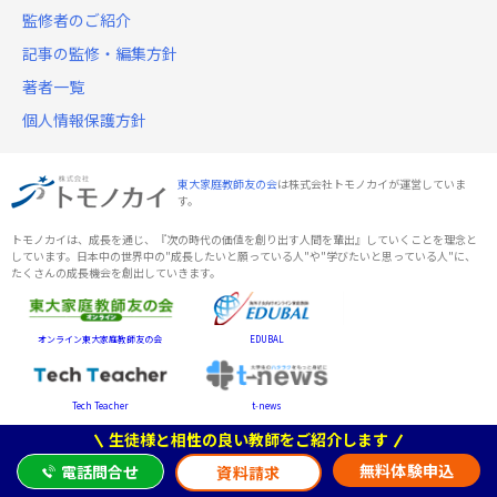
監修者のご紹介
記事の監修・編集方針
著者一覧
個人情報保護方針
東大家庭教師友の会
は株式会社トモノカイが運営していま
す。
トモノカイは、成長を通じ、『次の時代の価値を創り出す人間を輩出』していくことを理念と
しています。日本中の世界中の"成長したいと願っている人"や"学びたいと思っている人"に、
たくさんの成長機会を創出していきます。
オンライン東大家庭教師友の会
EDUBAL
Tech Teacher
t-news
生徒様と相性の良い教師をご紹介します
無料体験申込
電話問合せ
資料請求
塾講師ステーション