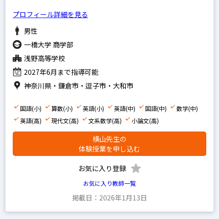
算数
プロフィール詳細を見る
国語
男性
理科
一橋大学 商学部
浅野高等学校
社会
2027年6月まで指導可能
英語
神奈川県・鎌倉市・逗子市・大和市
中学生の科目を指定
国語(小)
算数(小)
英語(小)
英語(中)
国語(中)
数学(中)
英語
英語(高)
現代文(高)
文系数学(高)
小論文(高)
数学
横山先生の
体験授業を申し込む
国語
理科
お気に入り登録
お気に入り教師一覧
社会
掲載日：2026年1月13日
高校生の科目を指定