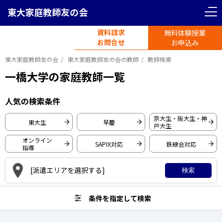
東大家庭教師友の会
＜ 戻る
＜ 戻る
リセット
条件を指定して検索
資料請求
無料体験授業
電話受付
首都圏エリア
お問合せ
平日11時-19時半
お申込み
東大家庭教師友の会
東大家庭教師友の会の教師
教師検索
東京都
神奈川県
一橋大学の家庭教師一覧
東京大学
人気の検索条件
埼玉県
千葉県
早稲田大学
京大生・阪大生・神
東大生
早慶
戸大生
慶應義塾大学
関西圏エリア
オンライン
SAPIX対応
鉄緑会対応
一橋大学
指導
大阪府
京都府
東京工業大学
[派遣エリアを選択する]
検索
京都大学
大阪大学
条件を指定して検索
兵庫県
愛知県
神戸大学