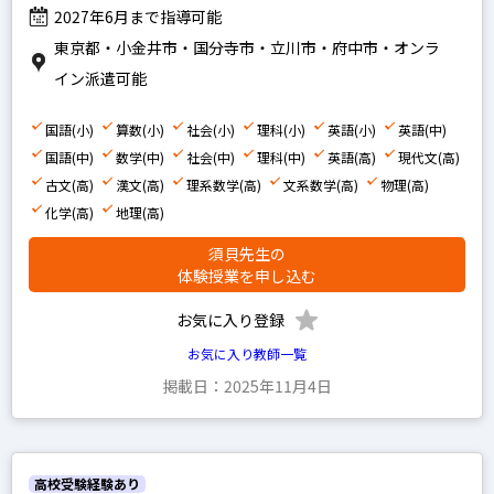
2027年6月まで指導可能
東京都・小金井市・国分寺市・立川市・府中市・オンラ
イン派遣可能
国語(小)
算数(小)
社会(小)
理科(小)
英語(小)
英語(中)
国語(中)
数学(中)
社会(中)
理科(中)
英語(高)
現代文(高)
古文(高)
漢文(高)
理系数学(高)
文系数学(高)
物理(高)
化学(高)
地理(高)
須貝先生の
体験授業を申し込む
お気に入り登録
お気に入り教師一覧
掲載日：2025年11月4日
高校受験経験あり