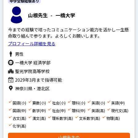
中学受験経験あり
山根先生
-
一橋大学
今までの経験で培ったコミュニケーション能力を活かし一生懸
命取り組んで参ります。よろしくお願いします。
プロフィール詳細を見る
男性
一橋大学 経済学部
聖光学院高等学校
2029年3月まで指導可能
神奈川県・港北区
国語(小)
算数(小)
社会(小)
理科(小)
英語(小)
英語(中)
国語(中)
数学(中)
社会(中)
理科(中)
英語(高)
現代文(高)
古文(高)
漢文(高)
理系数学(高)
文系数学(高)
物理(高)
化学(高)
山根先生の