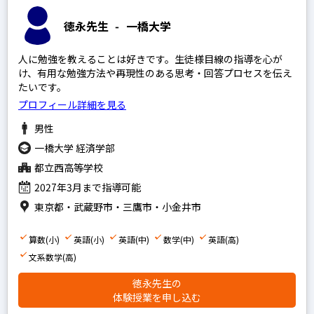
徳永先生
-
一橋大学
人に勉強を教えることは好きです。生徒様目線の指導を心が
け、有用な勉強方法や再現性のある思考・回答プロセスを伝え
たいです。
プロフィール詳細を見る
男性
一橋大学 経済学部
都立西高等学校
2027年3月まで指導可能
東京都・武蔵野市・三鷹市・小金井市
算数(小)
英語(小)
英語(中)
数学(中)
英語(高)
文系数学(高)
徳永先生の
体験授業を申し込む