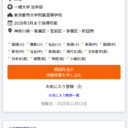
一橋大学 法学部
東京都市大学附属高等学校
2028年3月まで指導可能
神奈川県・青葉区・宮前区・多摩区・町田市
国語(小)
算数(小)
社会(小)
英語(小)
英語(中)
国語(中)
数学(中)
社会(中)
英語(高)
現代文(高)
文系数学(高)
日本史(高)
倫理(高)
政経(高)
小論文(高)
西田先生の
体験授業を申し込む
お気に入り登録
お気に入り教師一覧
掲載日：2025年11月12日