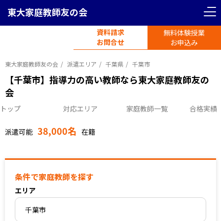
東大家庭教師友の会
＜ 戻る
リセット
資料請求
無料体験授業
電話受付
首都圏エリア
お問合せ
平日11時-19時半
お申込み
東京都
神奈川県
東大家庭教師友の会
派遣エリア
千葉県
千葉市
【千葉市】指導力の高い教師なら東大家庭教師友の
会
埼玉県
千葉県
トップ
対応エリア
家庭教師一覧
合格実績
38,000名
関西圏エリア
派遣可能
在籍
大阪府
京都府
条件で家庭教師を探す
エリア
兵庫県
愛知県
千葉市