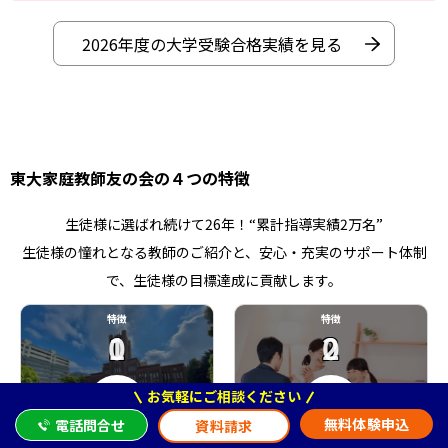
2026年度の大学受験合格実績を見る
東大家庭教師友の会の４つの特徴
生徒様に選ばれ続けて26年！“累計指導実績2万名”
生徒様の憧れとなる教師のご紹介と、安心・充実のサポート体制
で、生徒様の目標達成に貢献します。
特徴
特徴
01
02
お気軽にご相談ください
無料体験申込
電話問合せ
資料請求