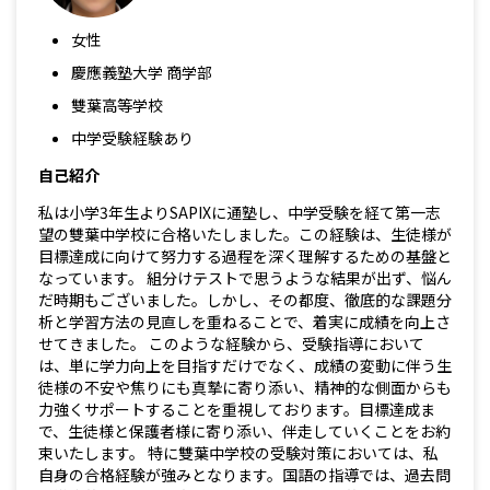
女性
慶應義塾大学 商学部
雙葉高等学校
中学受験経験あり
自己紹介
私は小学3年生よりSAPIXに通塾し、中学受験を経て第一志
望の雙葉中学校に合格いたしました。この経験は、生徒様が
目標達成に向けて努力する過程を深く理解するための基盤と
なっています。 組分けテストで思うような結果が出ず、悩ん
だ時期もございました。しかし、その都度、徹底的な課題分
析と学習方法の見直しを重ねることで、着実に成績を向上さ
せてきました。 このような経験から、受験指導において
は、単に学力向上を目指すだけでなく、成績の変動に伴う生
徒様の不安や焦りにも真摯に寄り添い、精神的な側面からも
力強くサポートすることを重視しております。目標達成ま
で、生徒様と保護者様に寄り添い、伴走していくことをお約
束いたします。 特に雙葉中学校の受験対策においては、私
自身の合格経験が強みとなります。国語の指導では、過去問