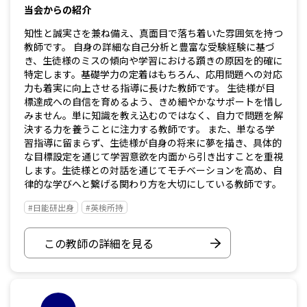
当会からの紹介
知性と誠実さを兼ね備え、真面目で落ち着いた雰囲気を持つ
教師です。 自身の詳細な自己分析と豊富な受験経験に基づ
き、生徒様のミスの傾向や学習における躓きの原因を的確に
特定します。基礎学力の定着はもちろん、応用問題への対応
力も着実に向上させる指導に長けた教師です。 生徒様が目
標達成への自信を育めるよう、きめ細やかなサポートを惜し
みません。単に知識を教え込むのではなく、自力で問題を解
決する力を養うことに注力する教師です。 また、単なる学
習指導に留まらず、生徒様が自身の将来に夢を描き、具体的
な目標設定を通じて学習意欲を内面から引き出すことを重視
します。生徒様との対話を通じてモチベーションを高め、自
律的な学びへと繋げる関わり方を大切にしている教師です。
#日能研出身
#英検所持
この教師の詳細を見る