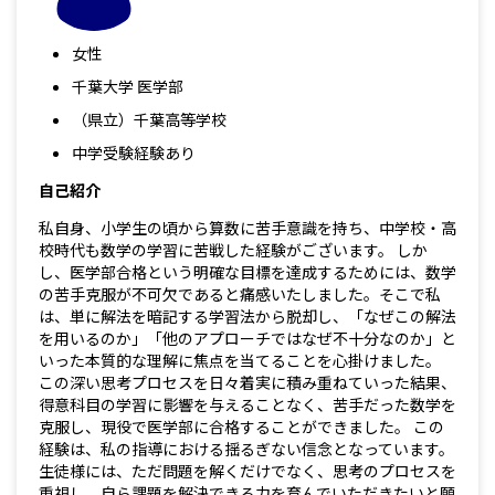
女性
千葉大学 医学部
（県立）千葉高等学校
中学受験経験あり
自己紹介
私自身、小学生の頃から算数に苦手意識を持ち、中学校・高
校時代も数学の学習に苦戦した経験がございます。 しか
し、医学部合格という明確な目標を達成するためには、数学
の苦手克服が不可欠であると痛感いたしました。そこで私
は、単に解法を暗記する学習法から脱却し、「なぜこの解法
を用いるのか」「他のアプローチではなぜ不十分なのか」と
いった本質的な理解に焦点を当てることを心掛けました。
この深い思考プロセスを日々着実に積み重ねていった結果、
得意科目の学習に影響を与えることなく、苦手だった数学を
克服し、現役で医学部に合格することができました。 この
経験は、私の指導における揺るぎない信念となっています。
生徒様には、ただ問題を解くだけでなく、思考のプロセスを
重視し、自ら課題を解決できる力を育んでいただきたいと願