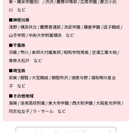
東・鷗友学園他） / 渋渋 / 慶應中等部 / 広尾学園 / 都立小石
川 など
■神奈川県
浅野 / 横浜共立 / 慶應普通部 / 洗足学園 / 鎌倉学園 / 逗子開成 /
山手学院 / 中央大学附属横浜 など
■千葉県
渋幕 / 市川 / 東邦大付属東邦 / 昭和学院秀英 / 芝浦工業大柏 /
専修大松戸 など
■埼玉県
栄東 / 開智 / 大宮開成 / 開智所沢 / 淑徳与野 / 浦和明の星女
子 など
■その他地域
海陽 / 洛南高校附属 / 東大寺学園 / 西大和学園 / 大阪星光学院 /
同志社女子 / ラ・サール など