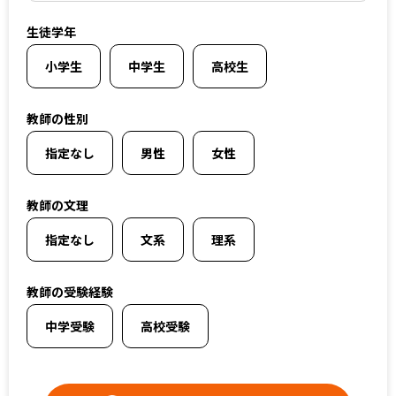
上記以外のエリア（海外含む）はオンライン指導で対応可能です
生徒学年
小学生
中学生
高校生
オンライン家庭教師
教師の性別
選択する
指定なし
男性
女性
教師の文理
指定なし
文系
理系
教師の受験経験
中学受験
高校受験