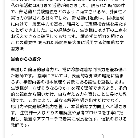
私の部活動は9月まで活動が続きました。限られた時間の中
で、部活動と受験勉強をどのように両立させるか、計画性と
実行力が試される日々でした。 部活動引退後は、目標達成
に向けて一層集中力を高め、結果として志望校合格を果たす
ことができました。この経験から、生徒様には以下の二点を
お伝えできると確信しております。 諦めずに努力を続ける
ことの重要性 限られた時間を最大限に活用する効果的な学
習方法
当会からの紹介
卓越した論理的思考力と、常に冷静沈着な判断力を兼ね備え
た教師です。 指導においては、表面的な知識の暗記に留ま
らず、学習内容の根本原理や背景にある論理を重視します。
生徒様が「なぜそうなるのか」を深く理解できるよう、多角
的な視点から問いかけ、自ら考える力を育むことに長けた教
師です。 これにより、単なる解答を導き出すだけでなく、
応用力や問題解決能力を養う、本質的な学力向上へと導きま
す。 生徒様一人ひとりの理解度や思考プロセスを丁寧に把
握し、最適なアプローチで着実に成長を促す、信頼のおける
教師です。