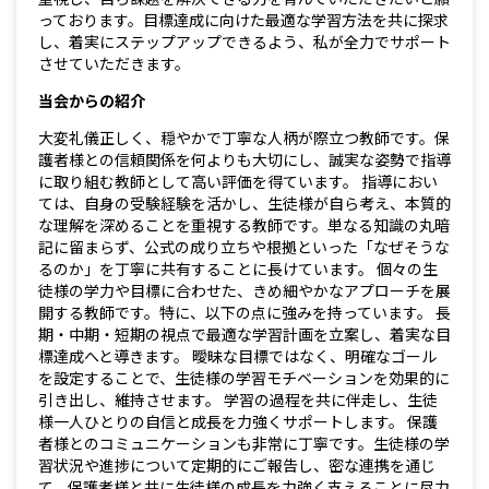
っております。目標達成に向けた最適な学習方法を共に探求
し、着実にステップアップできるよう、私が全力でサポート
させていただきます。
当会からの紹介
大変礼儀正しく、穏やかで丁寧な人柄が際立つ教師です。保
護者様との信頼関係を何よりも大切にし、誠実な姿勢で指導
に取り組む教師として高い評価を得ています。 指導におい
ては、自身の受験経験を活かし、生徒様が自ら考え、本質的
な理解を深めることを重視する教師です。単なる知識の丸暗
記に留まらず、公式の成り立ちや根拠といった「なぜそうな
るのか」を丁寧に共有することに長けています。 個々の生
徒様の学力や目標に合わせた、きめ細やかなアプローチを展
開する教師です。特に、以下の点に強みを持っています。 長
期・中期・短期の視点で最適な学習計画を立案し、着実な目
標達成へと導きます。 曖昧な目標ではなく、明確なゴール
を設定することで、生徒様の学習モチベーションを効果的に
引き出し、維持させます。 学習の過程を共に伴走し、生徒
様一人ひとりの自信と成長を力強くサポートします。 保護
者様とのコミュニケーションも非常に丁寧です。生徒様の学
習状況や進捗について定期的にご報告し、密な連携を通じ
て、保護者様と共に生徒様の成長を力強く支えることに尽力