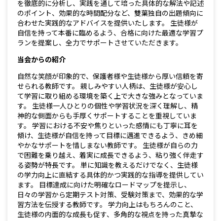
を徹底的に分析し、実践を通して培った具体的な解法や記述
のポイント、効果的な時間配分など、雙葉独自の出題傾向に
合わせた実践的なアドバイスを提供いたします。 生徒様が
自信を持って本番に臨めるよう、合格に向けた最適な学習プ
ランを提案し、全力でサポートさせていただきます。
当会からの紹介
自然な笑顔が印象的で、保護者様や生徒様から厚い信頼を寄
せられる教師です。 親しみやすい人柄は、生徒様が安心し
て学習に取り組める環境を築く上で大きな強みとなっていま
す。 生徒様一人ひとりの個性や学習状況を深く理解し、精
神的な側面からも手厚くサポートすることを重視していま
す。 学習における不安や焦りといった感情にも丁寧に耳を
傾け、生徒様が自信を持って目標に邁進できるよう、きめ細
やかなサポートを惜しまない教師です。 生徒様が自らの力
で困難を乗り越え、着実に成長できるよう、粘り強く伴走す
る姿勢が特長です。 単に知識を教えるだけでなく、生徒様
の学力向上に直結する具体的かつ実践的な指導を提供してい
ます。 目標達成に向けた明確なロードマップを提示し、
日々の学習から定期テスト対策、受験対策まで、効果的な学
習方法を伝授する教師です。 学力向上はもちろんのこと、
生徒様の内面的な成長も促す、多角的な視点を持った真摯な