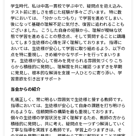
学生時代、私は中高一貫校で学ぶ中で、疑問点を抱え込み、
テスト前に苦しさを感じた経験が多々ございます。 特に数
学においては、「分かったつもり」で学習を進めてしまい、
後になって基礎の理解不足に気付き、復習に追われることも
ございました。 こうした自身の経験から、理解が曖昧な状
態で学習を進めることの懸念点、そして質問することに躊躇
してしまう生徒様の心情を深く理解しております。 指導に
おいては、生徒様が安心して学習に取り組めるよう、以下の
点を特に重視し、きめ細やかなサポートを行ってまいりま
す。 生徒様が安心して弱みを見せられる雰囲気づくり こち
らから積極的に発問し、理解度を共に確認 つまずきを早期
に発見し、根本的な解消を支援 一人ひとりに寄り添い、学
習意欲を引き出すサポート
当会からの紹介
礼儀正しく、常に明るい雰囲気で生徒様と接する教師です。
指導においては、生徒様が安心して自身の課題を打ち明けら
れるような、信頼関係の構築を最も重視しております。
個々の生徒様の学習状況を深く理解するため、教師の方から
積極的に発問し、共に考え、疑問点を一つずつ解消していく
丁寧な指導を実践する教師です。 学習上のつまずきは、そ
の兆候を早期に発見し、根拠から丁寧に解説することで確実