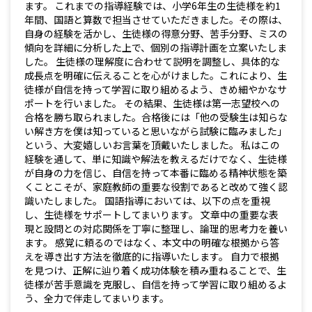
ます。 これまでの指導経験では、小学6年生の生徒様を約1
年間、国語と算数で担当させていただきました。その際は、
自身の経験を活かし、生徒様の得意分野、苦手分野、ミスの
傾向を詳細に分析した上で、個別の指導計画を立案いたしま
した。 生徒様の理解度に合わせて説明を調整し、具体的な
成長点を明確に伝えることを心がけました。これにより、生
徒様が自信を持って学習に取り組めるよう、きめ細やかなサ
ポートを行いました。 その結果、生徒様は第一志望校への
合格を勝ち取られました。合格後には「他の受験生は知らな
い解き方を僕は知っていると思いながら試験に臨みました」
という、大変嬉しいお言葉を頂戴いたしました。 私はこの
経験を通して、単に知識や解法を教えるだけでなく、生徒様
が自身の力を信じ、自信を持って本番に臨める精神状態を築
くことこそが、家庭教師の重要な役割であると改めて強く認
識いたしました。 国語指導においては、以下の点を重視
し、生徒様をサポートしてまいります。 文章中の重要な表
現と設問との対応関係を丁寧に整理し、論理的思考力を養い
ます。 感覚に頼るのではなく、本文中の明確な根拠から答
えを導き出す方法を徹底的に指導いたします。 自力で根拠
を見つけ、正解に辿り着く成功体験を積み重ねることで、生
徒様が苦手意識を克服し、自信を持って学習に取り組めるよ
う、全力で伴走してまいります。