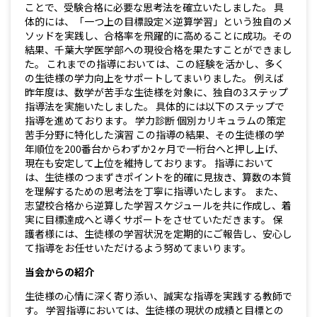
ことで、受験合格に必要な思考法を確立いたしました。 具
体的には、「一つ上の目標設定×逆算学習」という独自のメ
ソッドを実践し、合格率を飛躍的に高めることに成功。その
結果、千葉大学医学部への現役合格を果たすことができまし
た。 これまでの指導においては、この経験を活かし、多く
の生徒様の学力向上をサポートしてまいりました。 例えば
昨年度は、数学が苦手な生徒様を対象に、独自の3ステップ
指導法を実施いたしました。 具体的には以下のステップで
指導を進めております。 学力診断 個別カリキュラムの策定
苦手分野に特化した演習 この指導の結果、その生徒様の学
年順位を200番台からわずか2ヶ月で一桁台へと押し上げ、
現在も安定して上位を維持しております。 指導において
は、生徒様のつまずきポイントを的確に見抜き、算数の本質
を理解するための思考法を丁寧に指導いたします。 また、
志望校合格から逆算した学習スケジュールを共に作成し、着
実に目標達成へと導くサポートをさせていただきます。 保
護者様には、生徒様の学習状況を定期的にご報告し、安心し
て指導をお任せいただけるよう努めてまいります。
当会からの紹介
生徒様の心情に深く寄り添い、誠実な指導を実践する教師で
す。 学習指導においては、生徒様の現状の成績と目標との