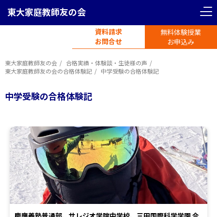
東大家庭教師友の会
資料請求
無料体験授業
電話受付
お問合せ
平日11時-19時半
お申込み
東大家庭教師友の会
合格実績・体験談・生徒様の声
東大家庭教師友の会の合格体験記
中学受験の合格体験記
中学受験の合格体験記
慶應義塾普通部、サレジオ学院中学校、三田国際科学学園 合