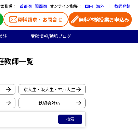
対面指導：
オンライン指導：
｜
首都圏
関西圏
国内
海外
教師登録
資料請求・お問合せ
無料体験授業お申込み
験談
受験情報/勉強ブログ
医学部受験
高校生のご料金
よくある質問
お気に入り家庭教師
大学受験の合格実績
庭教師一覧
高校生向け
一覧ページ
リセット
プロ家庭教師
京大生・阪大生・神戸大生
鉄緑会対応
検索
千葉県