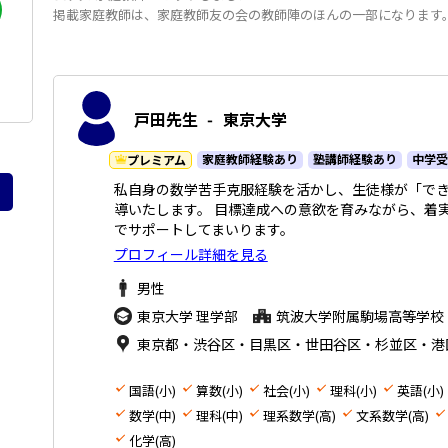
掲載家庭教師は、家庭教師友の会の教師陣のほんの一部になります
京都府
兵庫県
戸田先生
-
東京大学
む）はオンライン指導で対応可能です
家庭教師経験あり
塾講師経験あり
中学受
プレミアム
私自身の数学苦手克服経験を活かし、生徒様が「で
導いたします。 目標達成への意欲を育みながら、着
でサポートしてまいります。
プロフィール詳細を見る
男性
東京大学 理学部
筑波大学附属駒場高等学校
選択する
東京都・渋谷区・目黒区・世田谷区・杉並区・港
国語(小)
算数(小)
社会(小)
理科(小)
英語(小)
数学(中)
理科(中)
理系数学(高)
文系数学(高)
化学(高)