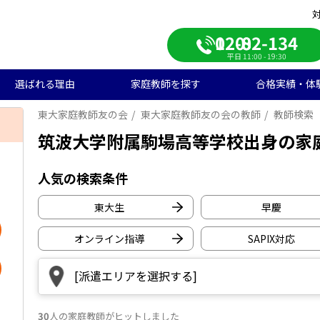
0120-082-134
平日 11:00 - 19:30
選ばれる理由
家庭教師を探す
合格実績・体
東大家庭教師友の会
東大家庭教師友の会の教師
教師検索
校受験
学生のご料金
ンライン自習室
遣エリアから探す
学受験の合格実績
大学受験/塾対策
中学生のご料金
ご入会の流れ
一覧から探す
高校受験の合格実績
筑波大学附属駒場高等学校出身の家
学生向け
期短期コース
徒様の声
中学生向け
ご家庭様インタビュー
人気の検索条件
会人向け
帰国子女向け
東大生
早慶
オンライン
指導
SAPIX対応
[派遣エリアを選択する]
神奈川県
埼玉県
30
人の家庭教師がヒットしました