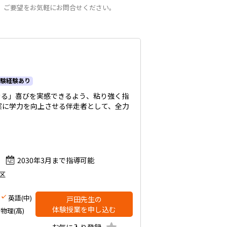
。ご要望をお気軽にお問合せください。
愛知県
験経験あり
きる」喜びを実感できるよう、粘り強く指
実に学力を向上させる伴走者として、全力
2030年3月まで指導可能
区
英語(中)
戸田先生の
体験授業を申し込む
物理(高)