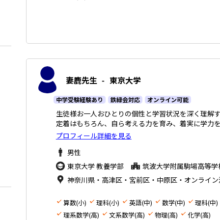
妻鹿先生
-
東京大学
中学受験経験あり
鉄緑会対応
オンライン可能
生徒様お一人おひとりの個性と学習状況を深く理解す
定着はもちろん、自ら考える力を育み、着実に学力
プロフィール詳細を見る
男性
東京大学 教養学部
筑波大学附属駒場高等学
神奈川県・高津区・宮前区・中原区・オンライン
算数(小)
理科(小)
英語(中)
数学(中)
理科(中)
理系数学(高)
文系数学(高)
物理(高)
化学(高)