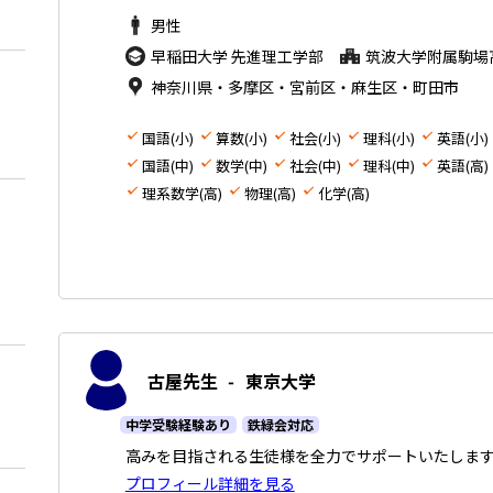
男性
早稲田大学 先進理工学部
筑波大学附属駒場
神奈川県・多摩区・宮前区・麻生区・町田市
国語(小)
算数(小)
社会(小)
理科(小)
英語(小)
国語(中)
数学(中)
社会(中)
理科(中)
英語(高)
理系数学(高)
物理(高)
化学(高)
古屋先生
-
東京大学
中学受験経験あり
鉄緑会対応
高みを目指される生徒様を全力でサポートいたしま
プロフィール詳細を見る