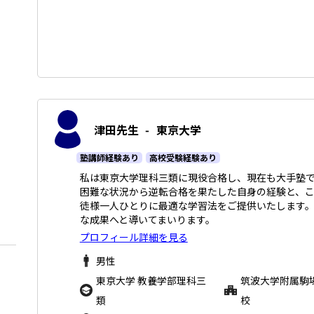
津田先生
-
東京大学
塾講師経験あり
高校受験経験あり
私は東京大学理科三類に現役合格し、現在も大手塾で
困難な状況から逆転合格を果たした自身の経験と、
徒様一人ひとりに最適な学習法をご提供いたします。
な成果へと導いてまいります。
プロフィール詳細を見る
男性
東京大学 教養学部理科三
筑波大学附属駒
類
校