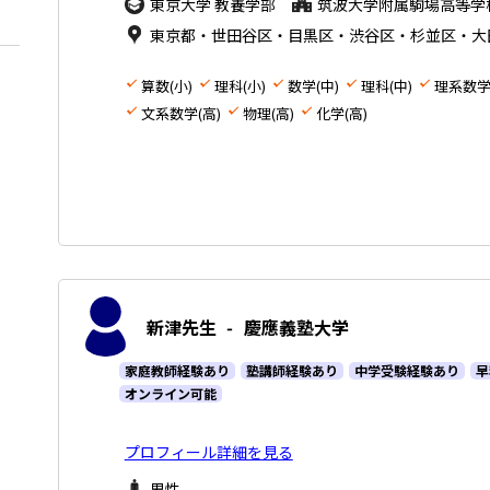
東京大学 教養学部
筑波大学附属駒場高等学
東京都・世田谷区・目黒区・渋谷区・杉並区・大
算数(小)
理科(小)
数学(中)
理科(中)
理系数学
文系数学(高)
物理(高)
化学(高)
新津先生
-
慶應義塾大学
家庭教師経験あり
塾講師経験あり
中学受験経験あり
早
オンライン可能
プロフィール詳細を見る
男性