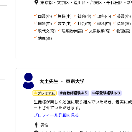
東京都・文京区・荒川区・台東区・千代田区・新
国語(小)
算数(小)
社会(小)
理科(小)
英語(小)
国語(中)
数学(中)
社会(中)
理科(中)
英語(高)
現代文(高)
理系数学(高)
文系数学(高)
物理(高)
地理(高)
大土先生
-
東京大学
家庭教師経験あり
中学受験経験あり
プレミアム
生徒様が楽しく勉強に取り組んでいただき、着実に
ートさせていただきます。
プロフィール詳細を見る
男性