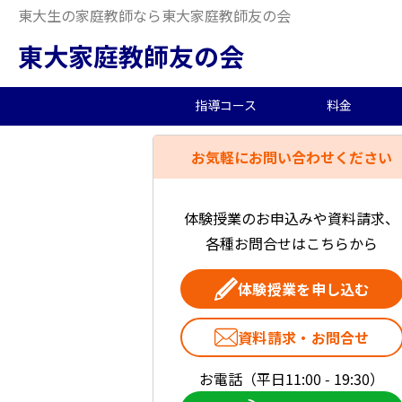
東大生の家庭教師なら東大家庭教師友の会
東大家庭教師友の会
指導コース
料金
お気軽にお問い合わせください
中学受験/塾対策
料金概要
当会の特徴
東大生の教師を探す
2026年度合格実績
高
小
オ
派
中
中高一貫校向け
料金シミュレーション
理念
合格体験記
小
夏
生
体験授業のお申込みや資料請求、
＜ 戻る
各種お問合せはこちらから
大学生向け
社
体験授業を申し込む
首都圏エリア
資料請求・お問合せ
東京都
お電話（平日11:00 - 19:30）