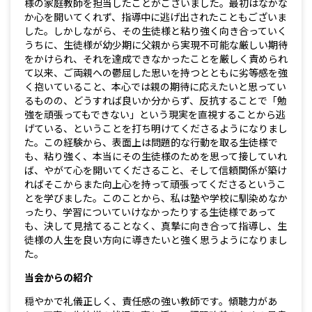
様の家庭教師を担当したことがございました。最初はなかな
か心を開いてくれず、指導中に逃げ出されたこともございま
した。しかしながら、その生徒様と粘り強く向き合っていく
うちに、生徒様が幼少期に父親から実現不可能な厳しい期待
をかけられ、それを達成できなかったことを厳しく責められ
て以来、ご両親への鬱屈した思いを持つとともに劣等感を強
く抱いていること、本心では親の期待に応えたいと思ってい
るものの、どうすれば良いか分からず、反抗することで「勉
強を頑張ってもできない」という現実を直視することから逃
げている、ということを打ち明けてくださるようになりまし
た。この経験から、表面上は問題的な行動を取る生徒様で
も、粘り強く、本当にその生徒様のためを思って接していれ
ば、やがて心を開いてくださること、そして信頼関係が築け
ればそこからまた向上心を持って頑張ってくださるというこ
とを学びました。このことから、私は塾や学校に馴染めなか
ったり、学習についていけなかったりする生徒様であって
も、決して見捨てることなく、真摯に向き合って指導し、生
徒様の人生を良い方向に導きたいと強く思うようになりまし
た。
当会からの紹介
穏やかで礼儀正しく、責任感の強い教師です。傾聴力があ