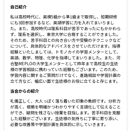
自己紹介
私は高校時代に、英検5級から準1級まで取得し、短期研修
にも3回参加するなど、英語学習に力を入れてまいりまし
た。また、高校時代は理系科目が苦手であったにもかかわら
ず、理系を選択し、東京大学に合格することができました。
そのため、苦手科目との向き合い方や受験のテクニックなど
について、具体的なアドバイスをさせていただけます。指導
経験といたしましては、トモノカイの学習メンターとして、
英語、数学、物理、化学を指導してまいりました。また、河
合塾MEPLOの大学生メンターとして昨年まで高校生の生徒
様の学習相談に携わっていた経験もございます。このため、
学習内容に関するご質問だけでなく、進路相談や学習計画の
立て方など、幅広い面で生徒様のお役に立てると存じます。
当会からの紹介
礼儀正しく、大人っぽく落ち着いた印象の教師です。分析力
が高く、根拠を明確かつわかりやすく言語化して伝えること
ができ、疑問を残さない授業を目指します。苦手科目を克服
した経験がございます。生徒様の気持ちに丁寧に寄り添い、
必要な改善策や学習計画を具体的に示していきます。