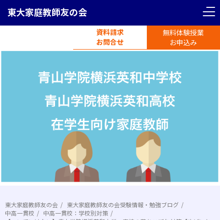
東大家庭教師友の会
資料請求
無料体験授業
電話受付
お問合せ
平日11時-19時半
お申込み
東大家庭教師友の会
東大家庭教師友の会受験情報・勉強ブログ
中高一貫校
中高一貫校：学校別対策