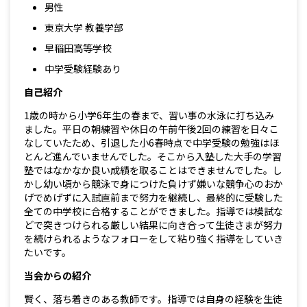
男性
東京大学 教養学部
早稲田高等学校
中学受験経験あり
自己紹介
1歳の時から小学6年生の春まで、習い事の水泳に打ち込み
ました。平日の朝練習や休日の午前午後2回の練習を日々こ
なしていたため、引退した小6春時点で中学受験の勉強はほ
とんど進んでいませんでした。そこから入塾した大手の学習
塾ではなかなか良い成績を取ることはできませんでした。し
かし幼い頃から競泳で身につけた負けず嫌いな競争心のおか
げでめげずに入試直前まで努力を継続し、最終的に受験した
全ての中学校に合格することができました。指導では模試な
どで突きつけられる厳しい結果に向き合って生徒さまが努力
を続けられるようなフォローをして粘り強く指導をしていき
たいです。
当会からの紹介
賢く、落ち着きのある教師です。指導では自身の経験を生徒