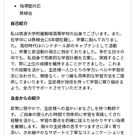
指導塾対応
鉄緑会
自己紹介
私は筑波大学附属駒場高等学校の出身でございます。また、
在学中には鉄緑会に6年間在籍し、学業に励んでおりまし
た。 高校時代はハンドボール部のキャプテンとして活動
し、学業と部活動の両立に努めておりました。多忙な日々の
中でも、私自身で効果的な学習計画を立案し、実践すること
で、常に上位の成績を維持することができました。 これま
での経験を活かし、生徒様一人ひとりの学力レベルや学習状
況に合わせた、無理なく、かつ最も効率的な学習方法をご提
供してまいります。生徒様が自信を持って学習に取り組める
よう、全力でサポートさせていただきます。
当会からの紹介
非常に穏やかで、生徒様への温かいまなざしを持つ教師で
す。 ご自身の限られた時間で効率的に学習を実践してきた
経験を活かし、学習の要点を的確に捉えた分かりやすい指導
を展開します。 個々の生徒様の苦手やつまずきに深く寄り
添い、きめ細やかなサポートと丁寧なコミュニケーションを