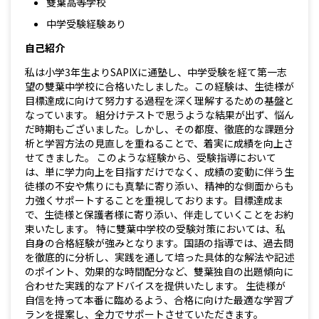
雙葉高等学校
中学受験経験あり
自己紹介
私は小学3年生よりSAPIXに通塾し、中学受験を経て第一志
望の雙葉中学校に合格いたしました。この経験は、生徒様が
目標達成に向けて努力する過程を深く理解するための基盤と
なっています。 組分けテストで思うような結果が出ず、悩ん
だ時期もございました。しかし、その都度、徹底的な課題分
析と学習方法の見直しを重ねることで、着実に成績を向上さ
せてきました。 このような経験から、受験指導において
は、単に学力向上を目指すだけでなく、成績の変動に伴う生
徒様の不安や焦りにも真摯に寄り添い、精神的な側面からも
力強くサポートすることを重視しております。目標達成ま
で、生徒様と保護者様に寄り添い、伴走していくことをお約
束いたします。 特に雙葉中学校の受験対策においては、私
自身の合格経験が強みとなります。国語の指導では、過去問
を徹底的に分析し、実践を通して培った具体的な解法や記述
のポイント、効果的な時間配分など、雙葉独自の出題傾向に
合わせた実践的なアドバイスを提供いたします。 生徒様が
自信を持って本番に臨めるよう、合格に向けた最適な学習プ
ランを提案し、全力でサポートさせていただきます。