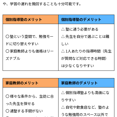
や、学習の遅れを挽回することも十分可能です。
個別指導塾のメリット
個別指導塾のデメリット
△ 塾に通う必要がある
〇 塾という空間で、勉強モー
△ 先生を自分で選ぶことは難
ドに切り替えやすい
しい
〇 家庭教師よりも価格はリー
△ 1人あたりの指導時間（先生
ズナブル
が質問など対応できる時間）
は少なくなりやすい
家庭教師のメリット
家庭教師のデメリット
△ 個別指導塾よりも高価にな
〇 様々な条件から、生徒に合
りやすい
った先生を探せる
△ 自宅や飲食店など、塾のよ
〇 通塾する手間がない
うな勉強用のスペース以外で