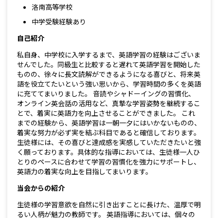
洛南高等学校
中学受験経験あり
自己紹介
私自身、中学校に入学するまで、英語学習の経験はございま
せんでした。同級生と比較すると遅れて英語学習を開始した
ものの、徐々に長文読解ができるようになる喜びと、将来英
語を役立てたいという強い思いから、学習時間の多くを英語
に充ててまいりました。 音読やシャドーイングの習慣化、
オンライン英会話の活用など、真摯な学習姿勢を継続するこ
とで、着実に英語力を向上させることができました。 これ
までの経験から、英語学習は一朝一夕にはいかないものの、
着実な努力が必ず実を結ぶ科目であると確信しております。
生徒様には、その喜びと達成感を実感していただきたいと強
く願っております。具体的な指導においては、生徒様一人ひ
とりのペースに合わせて学習の習慣化を強力にサポートし、
英語力の着実な向上を目指してまいります。
当会からの紹介
生徒様の学習意欲を自然に引き出すことに長けた、温厚で明
るい人柄が魅力の教師です。 英語指導においては、個々の