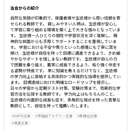
当会からの紹介
自然な笑顔が印象的で、保護者様や生徒様から厚い信頼を寄
せられる教師です。 親しみやすい人柄は、生徒様が安心し
て学習に取り組める環境を築く上で大きな強みとなっていま
す。 生徒様一人ひとりの個性や学習状況を深く理解し、精
神的な側面からも手厚くサポートすることを重視していま
す。 学習における不安や焦りといった感情にも丁寧に耳を
傾け、生徒様が自信を持って目標に邁進できるよう、きめ細
やかなサポートを惜しまない教師です。 生徒様が自らの力
で困難を乗り越え、着実に成長できるよう、粘り強く伴走す
る姿勢が特長です。 単に知識を教えるだけでなく、生徒様
の学力向上に直結する具体的かつ実践的な指導を提供してい
ます。 目標達成に向けた明確なロードマップを提示し、
日々の学習から定期テスト対策、受験対策まで、効果的な学
習方法を伝授する教師です。 学力向上はもちろんのこと、
生徒様の内面的な成長も促す、多角的な視点を持った真摯な
教師として、自信を持って推薦いたします。
#SAPIX出身
#早稲田アカデミー出身
#鉄縁会出身
#東進出身