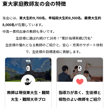
東大家庭教師友の会の特徴
当会には、
東大生約9,700名、早稲田大生約8,500名、慶應大生約
8,000名
が在籍しています。
中高一貫校出身の教師も多いです。
生徒様に選ばれ続けて26年！“累計指導実績2万名”
生徒様の憧れとなる教師のご紹介と、安心・充実のサポート体制
で、生徒様の目標達成に貢献します。
特徴
特徴
01
02
教師は現役東大生・難関
指導力が高く、生徒様と
大生・難関大卒プロ
相性のよい教師をご紹介