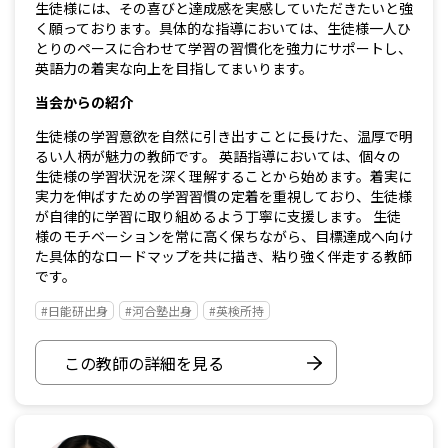
生徒様には、その喜びと達成感を実感していただきたいと強
く願っております。具体的な指導においては、生徒様一人ひ
とりのペースに合わせて学習の習慣化を強力にサポートし、
英語力の着実な向上を目指してまいります。
当会からの紹介
生徒様の学習意欲を自然に引き出すことに長けた、温厚で明
るい人柄が魅力の教師です。 英語指導においては、個々の
生徒様の学習状況を深く理解することから始めます。着実に
実力を伸ばすための学習習慣の定着を重視しており、生徒様
が自律的に学習に取り組めるよう丁寧に支援します。 生徒
様のモチベーションを常に高く保ちながら、目標達成へ向け
た具体的なロードマップを共に描き、粘り強く伴走する教師
です。
#日能研出身
#河合塾出身
#英検所持
この教師の詳細を見る