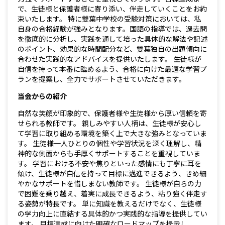
で、生徒様と保護者様に寄り添い、伴走していくことをお約
束いたします。 特に雙葉中学校の受験対策においては、私
自身の合格経験が強みとなります。国語の指導では、過去問
を徹底的に分析し、実践を通して培った具体的な解法や記述
のポイント、効果的な時間配分など、雙葉独自の出題傾向に
合わせた実践的なアドバイスを提供いたします。 生徒様が
自信を持って本番に臨めるよう、合格に向けた最適な学習プ
ランを提案し、全力でサポートさせていただきます。
当会からの紹介
自然な笑顔が印象的で、保護者様や生徒様から厚い信頼を寄
せられる教師です。 親しみやすい人柄は、生徒様が安心し
て学習に取り組める環境を築く上で大きな強みとなっていま
す。 生徒様一人ひとりの個性や学習状況を深く理解し、精
神的な側面からも手厚くサポートすることを重視していま
す。 学習における不安や焦りといった感情にも丁寧に耳を
傾け、生徒様が自信を持って目標に邁進できるよう、きめ細
やかなサポートを惜しまない教師です。 生徒様が自らの力
で困難を乗り越え、着実に成長できるよう、粘り強く伴走す
る姿勢が特長です。 単に知識を教えるだけでなく、生徒様
の学力向上に直結する具体的かつ実践的な指導を提供してい
ます。 目標達成に向けた明確なロードマップを提示し、