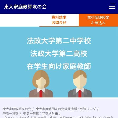
東大家庭教師友の会
資料請求
無料体験授業
電話受付
お問合せ
平日11時-19時半
お申込み
東大家庭教師友の会
東大家庭教師友の会受験情報・勉強ブログ
中高一貫校
中高一貫校：学校別対策
【ついていけない】法政大学第二中学・高校の落ちこぼれ対策【やばいと思う