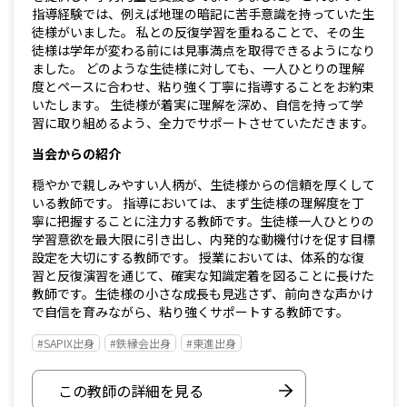
指導経験では、例えば地理の暗記に苦手意識を持っていた生
徒様がいました。 私との反復学習を重ねることで、その生
徒様は学年が変わる前には見事満点を取得できるようになり
ました。 どのような生徒様に対しても、一人ひとりの理解
度とペースに合わせ、粘り強く丁寧に指導することをお約束
いたします。 生徒様が着実に理解を深め、自信を持って学
習に取り組めるよう、全力でサポートさせていただきます。
当会からの紹介
穏やかで親しみやすい人柄が、生徒様からの信頼を厚くして
いる教師です。 指導においては、まず生徒様の理解度を丁
寧に把握することに注力する教師です。生徒様一人ひとりの
学習意欲を最大限に引き出し、内発的な動機付けを促す目標
設定を大切にする教師です。 授業においては、体系的な復
習と反復演習を通じて、確実な知識定着を図ることに長けた
教師です。生徒様の小さな成長も見逃さず、前向きな声かけ
で自信を育みながら、粘り強くサポートする教師です。
#SAPIX出身
#鉄縁会出身
#東進出身
この教師の詳細を見る