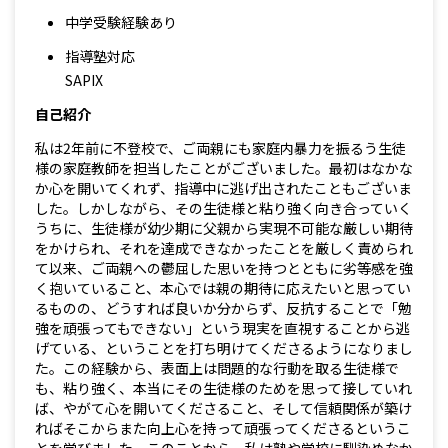
中学受験経験あり
指導塾対応
SAPIX
自己紹介
私は2年前に不登校で、ご両親にも家庭内暴力を振るう生徒
様の家庭教師を担当したことがございました。最初はなかな
か心を開いてくれず、指導中に逃げ出されたこともございま
した。しかしながら、その生徒様と粘り強く向き合っていく
うちに、生徒様が幼少期に父親から実現不可能な厳しい期待
をかけられ、それを達成できなかったことを厳しく責められ
て以来、ご両親への鬱屈した思いを持つとともに劣等感を強
く抱いていること、本心では親の期待に応えたいと思ってい
るものの、どうすれば良いか分からず、反抗することで「勉
強を頑張ってもできない」という現実を直視することから逃
げている、ということを打ち明けてくださるようになりまし
た。この経験から、表面上は問題的な行動を取る生徒様で
も、粘り強く、本当にその生徒様のためを思って接していれ
ば、やがて心を開いてくださること、そして信頼関係が築け
ればそこからまた向上心を持って頑張ってくださるというこ