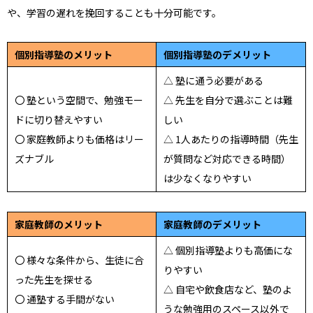
や、学習の遅れを挽回することも十分可能です。
個別指導塾のメリット
個別指導塾のデメリット
△ 塾に通う必要がある
〇 塾という空間で、勉強モー
△ 先生を自分で選ぶことは難
ドに切り替えやすい
しい
〇 家庭教師よりも価格はリー
△ 1人あたりの指導時間（先生
ズナブル
が質問など対応できる時間）
は少なくなりやすい
家庭教師のメリット
家庭教師のデメリット
△ 個別指導塾よりも高価にな
〇 様々な条件から、生徒に合
りやすい
った先生を探せる
△ 自宅や飲食店など、塾のよ
〇 通塾する手間がない
うな勉強用のスペース以外で