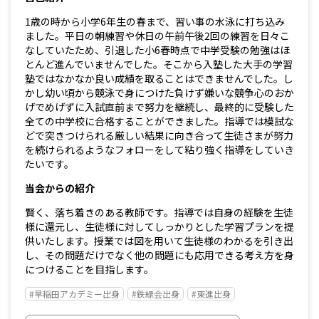
1歳の時から小学6年生の春まで、習い事の水泳に打ち込み
ました。平日の朝練習や休日の午前午後2回の練習を日々こ
なしていたため、引退した小6春時点で中学受験の勉強はほ
とんど進んでいませんでした。そこから入塾した大手の学習
塾ではなかなか良い成績を取ることはできませんでした。し
かし幼い頃から競泳で身につけた負けず嫌いな競争心のおか
げでめげずに入試直前まで努力を継続し、最終的に受験した
全ての中学校に合格することができました。指導では模試な
どで突きつけられる厳しい結果に向き合って生徒さまが努力
を続けられるようなフォローをして粘り強く指導をしていき
たいです。
当会からの紹介
賢く、落ち着きのある教師です。指導では自身の経験を生徒
様に還元し、生徒様に対してしっかりとした学習プランを提
供いたします。授業では図を用いて生徒様のわかるを引き出
し、その問題だけでなく他の問題にも応用できる考え方を身
につけることを目指します。
#早稲田アカデミー出身
#鉄緑会出身
#東進出身