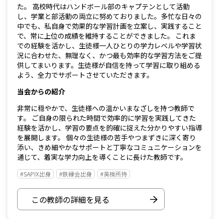
た。 高校時代はハンドボール部のキャプテンとして活動
し、学業と部活動の両立に努めておりました。多忙な日々の
中でも、私自身で効果的な学習計画を立案し、実践すること
で、常に上位の成績を維持することができました。 これま
での経験を活かし、生徒様一人ひとりの学力レベルや学習状
況に合わせた、無理なく、かつ最も効率的な学習方法をご提
供してまいります。生徒様が自信を持って学習に取り組める
よう、全力でサポートさせていただきます。
当会からの紹介
非常に穏やかで、生徒様への温かいまなざしを持つ教師で
す。 ご自身の限られた時間で効率的に学習を実践してきた
経験を活かし、学習の要点を的確に捉えた分かりやすい指導
を展開します。 個々の生徒様の苦手やつまずきに深く寄り
添い、きめ細やかなサポートと丁寧なコミュニケーションを
通じて、着実な学力向上を導くことに長けた教師です。
#SAPIX出身
#鉄縁会出身
#英検所持
この教師の詳細を見る