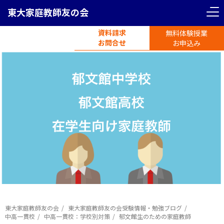
東大家庭教師友の会
資料請求
無料体験授業
電話受付
お問合せ
平日11時-19時半
お申込み
東大家庭教師友の会
東大家庭教師友の会受験情報・勉強ブログ
中高一貫校
中高一貫校：学校別対策
郁文館生のための家庭教師