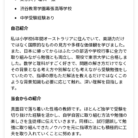
渋谷教育学園幕張高等学校
中学受験経験あり
自己紹介
私は小学校6年間オーストラリアに住んでいて、英語力だけ
ではなく国際的なものの見方や多様な価値観を学びました。
また、日本に帰ってからはふたつの部活や学校行事に全力で
取り組みながら勉強とも両立し、現役で東京大学に合格しま
した。数学と理科がすごく好きで、問題の解き方だけでなく
その背景となる考え方や別解なども考えながら受験勉強をし
ていたので、指導の際もただ解法を教えるだけではなくこの
ような背景知識も必要に応じて触れ、深い理解を目指しま
す。
当会からの紹介
真面目で落ち着いた性格の教師です。ほとんど独学で受験を
切り抜けた経験を活かし、自学自習に取り組む方法や勉強の
楽しさを生徒様に伝えていきます。同様に、試行錯誤して勉
強に取り組んできたノウハウを元に指導方法にも積極的に工
夫を取り入れていくことに努めます。