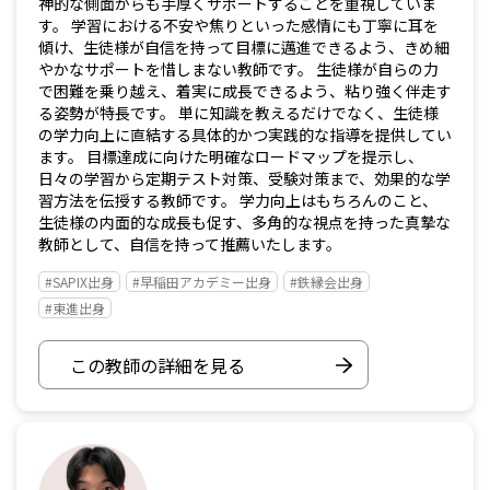
神的な側面からも手厚くサポートすることを重視していま
す。 学習における不安や焦りといった感情にも丁寧に耳を
傾け、生徒様が自信を持って目標に邁進できるよう、きめ細
やかなサポートを惜しまない教師です。 生徒様が自らの力
で困難を乗り越え、着実に成長できるよう、粘り強く伴走す
る姿勢が特長です。 単に知識を教えるだけでなく、生徒様
の学力向上に直結する具体的かつ実践的な指導を提供してい
ます。 目標達成に向けた明確なロードマップを提示し、
日々の学習から定期テスト対策、受験対策まで、効果的な学
習方法を伝授する教師です。 学力向上はもちろんのこと、
生徒様の内面的な成長も促す、多角的な視点を持った真摯な
教師として、自信を持って推薦いたします。
#SAPIX出身
#早稲田アカデミー出身
#鉄縁会出身
#東進出身
この教師の詳細を見る