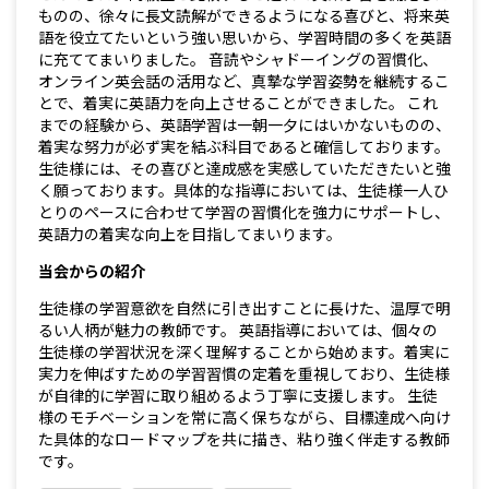
ものの、徐々に長文読解ができるようになる喜びと、将来英
語を役立てたいという強い思いから、学習時間の多くを英語
に充ててまいりました。 音読やシャドーイングの習慣化、
オンライン英会話の活用など、真摯な学習姿勢を継続するこ
とで、着実に英語力を向上させることができました。 これ
までの経験から、英語学習は一朝一夕にはいかないものの、
着実な努力が必ず実を結ぶ科目であると確信しております。
生徒様には、その喜びと達成感を実感していただきたいと強
く願っております。具体的な指導においては、生徒様一人ひ
とりのペースに合わせて学習の習慣化を強力にサポートし、
英語力の着実な向上を目指してまいります。
当会からの紹介
生徒様の学習意欲を自然に引き出すことに長けた、温厚で明
るい人柄が魅力の教師です。 英語指導においては、個々の
生徒様の学習状況を深く理解することから始めます。着実に
実力を伸ばすための学習習慣の定着を重視しており、生徒様
が自律的に学習に取り組めるよう丁寧に支援します。 生徒
様のモチベーションを常に高く保ちながら、目標達成へ向け
た具体的なロードマップを共に描き、粘り強く伴走する教師
です。