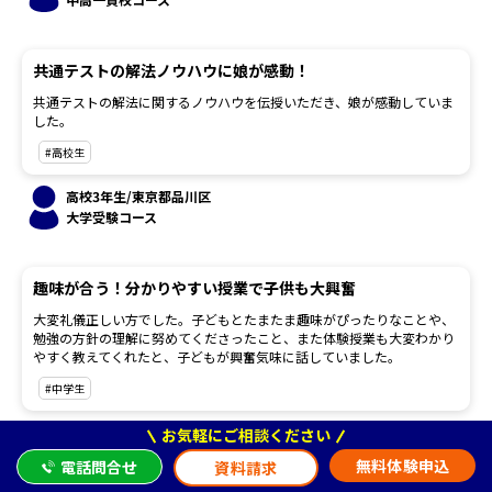
共通テストの解法ノウハウに娘が感動！
共通テストの解法に関するノウハウを伝授いただき、娘が感動していま
した。
#高校生
高校3年生/東京都品川区
大学受験コース
趣味が合う！分かりやすい授業で子供も大興奮
大変礼儀正しい方でした。子どもとたまたま趣味がぴったりなことや、
勉強の方針の理解に努めてくださったこと、また体験授業も大変わかり
やすく教えてくれたと、子どもが興奮気味に話していました。
#中学生
中学1年生/東京都世田谷区
お気軽にご相談ください
中高一貫校コース
無料体験申込
電話問合せ
資料請求