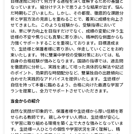
目標達成に向けて努力する過程を深く理解するための基盤と
なっています。 組分けテストで思うような結果が出ず、悩ん
だ時期もございました。しかし、その都度、徹底的な課題分
析と学習方法の見直しを重ねることで、着実に成績を向上さ
せてきました。 このような経験から、受験指導において
は、単に学力向上を目指すだけでなく、成績の変動に伴う生
徒様の不安や焦りにも真摯に寄り添い、精神的な側面からも
力強くサポートすることを重視しております。目標達成ま
で、生徒様と保護者様に寄り添い、伴走していくことをお約
束いたします。 特に雙葉中学校の受験対策においては、私
自身の合格経験が強みとなります。国語の指導では、過去問
を徹底的に分析し、実践を通して培った具体的な解法や記述
のポイント、効果的な時間配分など、雙葉独自の出題傾向に
合わせた実践的なアドバイスを提供いたします。 生徒様が
自信を持って本番に臨めるよう、合格に向けた最適な学習プ
ランを提案し、全力でサポートさせていただきます。
当会からの紹介
自然な笑顔が印象的で、保護者様や生徒様から厚い信頼を寄
せられる教師です。 親しみやすい人柄は、生徒様が安心し
て学習に取り組める環境を築く上で大きな強みとなっていま
す。 生徒様一人ひとりの個性や学習状況を深く理解し、精