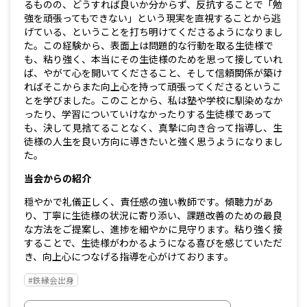
るものの、どうすれば良いか分からず、反抗することで「勉
強を頑張ってもできない」という現実を直視することから逃
げている、ということを打ち明けてくださるようになりまし
た。この経験から、表面上は問題的な行動を取る生徒様で
も、粘り強く、本当にその生徒様のためを思って接していれ
ば、やがて心を開いてくださること、そして信頼関係が築け
ればそこからまた向上心を持って頑張ってくださるというこ
とを学びました。このことから、私は塾や学校に馴染めなか
ったり、学習についていけなかったりする生徒様であって
も、決して見捨てることなく、真摯に向き合って指導し、生
徒様の人生を良い方向に導きたいと強く思うようになりまし
た。
当会からの紹介
穏やかで礼儀正しく、責任感の強い教師です。傾聴力があ
り、丁寧に生徒様の状況に寄り添い、課題改善のための最良
な方法をご提案し、進捗を細やかに見守ります。粘り強く接
することで、生徒様がわかるようになる喜びを感じていただ
き、向上心につなげる指導を心がけております。
#鉄縁会出身