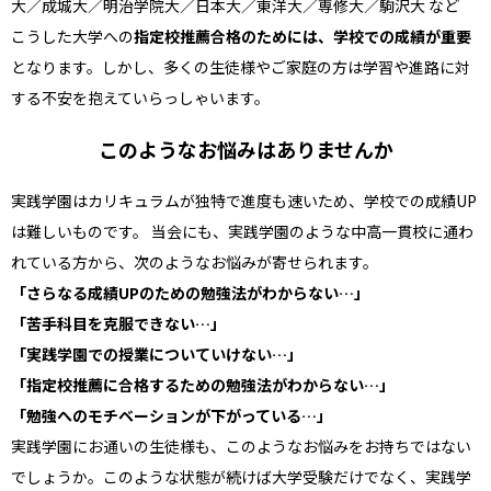
大／成城大／明治学院大／日本大／東洋大／専修大／駒沢大 など
こうした大学への
指定校推薦合格のためには、学校での成績が重要
となります。しかし、多くの生徒様やご家庭の方は学習や進路に対
する不安を抱えていらっしゃいます。
このようなお悩みはありませんか
実践学園はカリキュラムが独特で進度も速いため、学校での成績UP
は難しいものです。 当会にも、実践学園のような中高一貫校に通わ
れている方から、次のようなお悩みが寄せられます。
「さらなる成績UPのための勉強法がわからない…」
「苦手科目を克服できない…」
「実践学園での授業についていけない…」
「指定校推薦に合格するための勉強法がわからない…」
「勉強へのモチベーションが下がっている…」
実践学園にお通いの生徒様も、このようなお悩みをお持ちではない
でしょうか。このような状態が続けば大学受験だけでなく、実践学