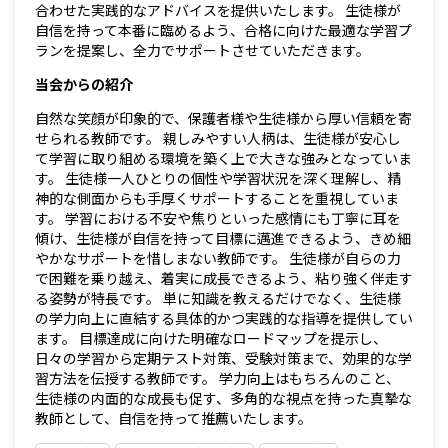
合わせた実践的なアドバイスを提供いたします。 生徒様が
自信を持って本番に臨めるよう、合格に向けた最適な学習プ
ランを提案し、全力でサポートさせていただきます。
当会からの紹介
自然な笑顔が印象的で、保護者様や生徒様から厚い信頼を寄
せられる教師です。 親しみやすい人柄は、生徒様が安心し
て学習に取り組める環境を築く上で大きな強みとなっていま
す。 生徒様一人ひとりの個性や学習状況を深く理解し、精
神的な側面からも手厚くサポートすることを重視していま
す。 学習における不安や焦りといった感情にも丁寧に耳を
傾け、生徒様が自信を持って目標に邁進できるよう、きめ細
やかなサポートを惜しまない教師です。 生徒様が自らの力
で困難を乗り越え、着実に成長できるよう、粘り強く伴走す
る姿勢が特長です。 単に知識を教えるだけでなく、生徒様
の学力向上に直結する具体的かつ実践的な指導を提供してい
ます。 目標達成に向けた明確なロードマップを提示し、
日々の学習から定期テスト対策、受験対策まで、効果的な学
習方法を伝授する教師です。 学力向上はもちろんのこと、
生徒様の内面的な成長も促す、多角的な視点を持った真摯な
教師として、自信を持って推薦いたします。