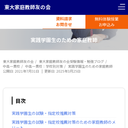
東大家庭教師友の会
資料請求
無料体験授業
電話受付
お問合せ
平日11時-19時半
お申込み
実践学園生のための家庭教師
東大家庭教師友の会
東大家庭教師友の会受験情報・勉強ブログ
中高一貫校
中高一貫校：学校別対策
実践学園生のための家庭教師
公開日:
2021年7月31日
|
更新日:
2025年3月25日
目次
実践学園生の試験・指定校推薦対策
実践学園生の試験・指定校推薦対策のための家庭教師のメ
リット