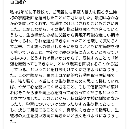
自己紹介
私は2年前に不登校で、ご両親にも家庭内暴力を振るう生徒
様の家庭教師を担当したことがございました。最初はなかな
か心を開いてくれず、指導中に逃げ出されたこともございま
した。しかしながら、その生徒様と粘り強く向き合っていく
うちに、生徒様が幼少期に父親から実現不可能な厳しい期待
をかけられ、それを達成できなかったことを厳しく責められ
て以来、ご両親への鬱屈した思いを持つとともに劣等感を強
く抱いていること、本心では親の期待に応えたいと思ってい
るものの、どうすれば良いか分からず、反抗することで「勉
強を頑張ってもできない」という現実を直視することから逃
げている、ということを打ち明けてくださるようになりまし
た。この経験から、表面上は問題的な行動を取る生徒様で
も、粘り強く、本当にその生徒様のためを思って接していれ
ば、やがて心を開いてくださること、そして信頼関係が築け
ればそこからまた向上心を持って頑張ってくださるというこ
とを学びました。このことから、私は塾や学校に馴染めなか
ったり、学習についていけなかったりする生徒様であって
も、決して見捨てることなく、真摯に向き合って指導し、生
徒様の人生を良い方向に導きたいと強く思うようになりまし
た。