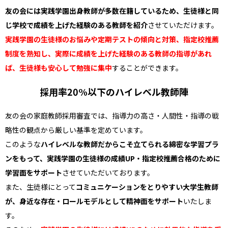
友の会には実践学園出身教師が多数在籍しているため、生徒様と同
じ学校で成績を上げた経験のある教師を紹介
させていただけます。
実践学園の生徒様のお悩みや定期テストの傾向と対策、指定校推薦
制度を熟知し、実際に成績を上げた経験のある教師の指導があれ
ば、生徒様も安心して勉強に集中
することができます。
採用率20%以下のハイレベル教師陣
友の会の家庭教師採用審査では、指導力の高さ・人間性・指導の戦
略性の観点から厳しい基準を定めています。
このような
ハイレベルな教師だからこそ立てられる綿密な学習プラ
ンをもって、実践学園の生徒様の成績UP・指定校推薦合格のために
学習面をサポート
させていただいております。
また、生徒様にとって
コミュニケーションをとりやすい大学生教師
が、身近な存在・ロールモデルとして精神面をサポート
いたしま
す。