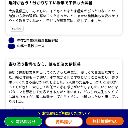
趣味が合う！分かりやすい授業で子供も大興奮
大変礼儀正しい方でした。子どもとたまたま趣味がぴったりなことや、
勉強の方針の理解に努めてくださったこと、また体験授業も大変わかり
やすく教えてくれたと、子どもが興奮気味に話していました。
#中学生
中学1年生/東京都世田谷区
中高一貫校コース
寄り添う指導で安心、娘も即決の信頼感
最初に体験授業を担当してくださった先生は、優しくて真面目な方でし
た。娘と年齢も一つ違い、小学校から同じ学校ということもあり、寄り
添ってくださる感じがいたしました。2人目の先生もしっかりと寄り添
ってくださり、安心してお任せできる感じがいたしました。いろいろな
パターンを想定して対応できる方だと思います。どちらの先生もタイプ
は異なりますが、娘は体験をしてからすぐに、お願いしたいと申してお
りました。
#高校生
お気軽にご相談ください
無料体験申込
電話問合せ
高校3年生/神奈川県横浜市
資料請求
中高一貫校コース