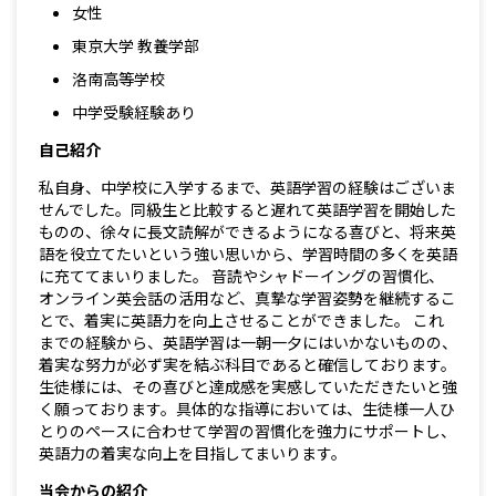
女性
東京大学 教養学部
洛南高等学校
中学受験経験あり
自己紹介
私自身、中学校に入学するまで、英語学習の経験はございま
せんでした。同級生と比較すると遅れて英語学習を開始した
ものの、徐々に長文読解ができるようになる喜びと、将来英
語を役立てたいという強い思いから、学習時間の多くを英語
に充ててまいりました。 音読やシャドーイングの習慣化、
オンライン英会話の活用など、真摯な学習姿勢を継続するこ
とで、着実に英語力を向上させることができました。 これ
までの経験から、英語学習は一朝一夕にはいかないものの、
着実な努力が必ず実を結ぶ科目であると確信しております。
生徒様には、その喜びと達成感を実感していただきたいと強
く願っております。具体的な指導においては、生徒様一人ひ
とりのペースに合わせて学習の習慣化を強力にサポートし、
英語力の着実な向上を目指してまいります。
当会からの紹介