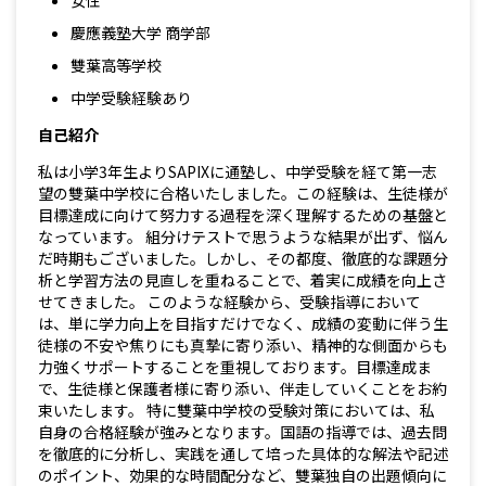
女性
慶應義塾大学 商学部
雙葉高等学校
中学受験経験あり
自己紹介
私は小学3年生よりSAPIXに通塾し、中学受験を経て第一志
望の雙葉中学校に合格いたしました。この経験は、生徒様が
目標達成に向けて努力する過程を深く理解するための基盤と
なっています。 組分けテストで思うような結果が出ず、悩ん
だ時期もございました。しかし、その都度、徹底的な課題分
析と学習方法の見直しを重ねることで、着実に成績を向上さ
せてきました。 このような経験から、受験指導において
は、単に学力向上を目指すだけでなく、成績の変動に伴う生
徒様の不安や焦りにも真摯に寄り添い、精神的な側面からも
力強くサポートすることを重視しております。目標達成ま
で、生徒様と保護者様に寄り添い、伴走していくことをお約
束いたします。 特に雙葉中学校の受験対策においては、私
自身の合格経験が強みとなります。国語の指導では、過去問
を徹底的に分析し、実践を通して培った具体的な解法や記述
のポイント、効果的な時間配分など、雙葉独自の出題傾向に