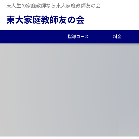
東大生の家庭教師なら東大家庭教師友の会
東大家庭教師友の会
指導コース
料金
中学受験/塾対策
料金概要
当会の特徴
東大生の教師を探す
2026年度合格実績
高
小
オ
派
中
中高一貫校向け
料金シミュレーション
理念
合格体験記
小
夏
生
大学生向け
社