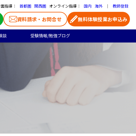
対面指導：
オンライン指導：
｜
首都圏
関西圏
国内
海外
教師登録
資料請求・お問合せ
無料体験授業お申込み
験談
受験情報/勉強ブログ
医学部受験
高校生のご料金
よくある質問
お気に入り家庭教師
大学受験の合格実績
高校生向け
一覧ページ
プロ家庭教師