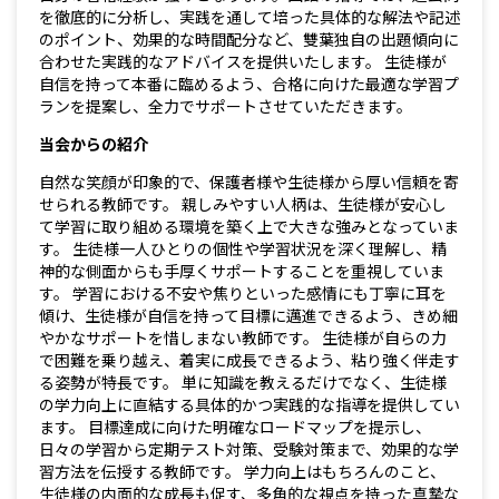
を徹底的に分析し、実践を通して培った具体的な解法や記述
のポイント、効果的な時間配分など、雙葉独自の出題傾向に
合わせた実践的なアドバイスを提供いたします。 生徒様が
自信を持って本番に臨めるよう、合格に向けた最適な学習プ
ランを提案し、全力でサポートさせていただきます。
当会からの紹介
自然な笑顔が印象的で、保護者様や生徒様から厚い信頼を寄
せられる教師です。 親しみやすい人柄は、生徒様が安心し
て学習に取り組める環境を築く上で大きな強みとなっていま
す。 生徒様一人ひとりの個性や学習状況を深く理解し、精
神的な側面からも手厚くサポートすることを重視していま
す。 学習における不安や焦りといった感情にも丁寧に耳を
傾け、生徒様が自信を持って目標に邁進できるよう、きめ細
やかなサポートを惜しまない教師です。 生徒様が自らの力
で困難を乗り越え、着実に成長できるよう、粘り強く伴走す
る姿勢が特長です。 単に知識を教えるだけでなく、生徒様
の学力向上に直結する具体的かつ実践的な指導を提供してい
ます。 目標達成に向けた明確なロードマップを提示し、
日々の学習から定期テスト対策、受験対策まで、効果的な学
習方法を伝授する教師です。 学力向上はもちろんのこと、
生徒様の内面的な成長も促す、多角的な視点を持った真摯な