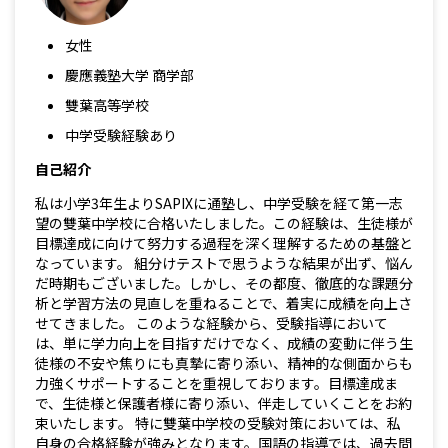
女性
慶應義塾大学 商学部
雙葉高等学校
中学受験経験あり
自己紹介
私は小学3年生よりSAPIXに通塾し、中学受験を経て第一志
望の雙葉中学校に合格いたしました。この経験は、生徒様が
目標達成に向けて努力する過程を深く理解するための基盤と
なっています。 組分けテストで思うような結果が出ず、悩ん
だ時期もございました。しかし、その都度、徹底的な課題分
析と学習方法の見直しを重ねることで、着実に成績を向上さ
せてきました。 このような経験から、受験指導において
は、単に学力向上を目指すだけでなく、成績の変動に伴う生
徒様の不安や焦りにも真摯に寄り添い、精神的な側面からも
力強くサポートすることを重視しております。目標達成ま
で、生徒様と保護者様に寄り添い、伴走していくことをお約
束いたします。 特に雙葉中学校の受験対策においては、私
自身の合格経験が強みとなります。国語の指導では、過去問