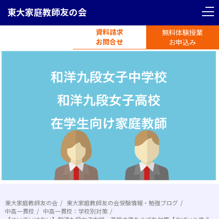
東大家庭教師友の会
資料請求
無料体験授業
電話受付
お問合せ
平日11時-19時半
お申込み
東大家庭教師友の会
東大家庭教師友の会受験情報・勉強ブログ
中高一貫校
中高一貫校：学校別対策