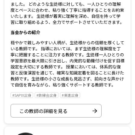
ました。 どのような生徒様に対しても、一人ひとりの理解
度とペースに合わせ、粘り強く丁寧に指導することをお約束
いたします。 生徒様が着実に理解を深め、自信を持って学
習に取り組めるよう、全力でサポートさせていただきます。
当会からの紹介
穏やかで親しみやすい人柄が、生徒様からの信頼を厚くして
いる教師です。 指導においては、まず生徒様の理解度を丁
寧に把握することに注力する教師です。生徒様一人ひとりの
学習意欲を最大限に引き出し、内発的な動機付けを促す目標
設定を大切にする教師です。 授業においては、体系的な復
習と反復演習を通じて、確実な知識定着を図ることに長けた
教師です。生徒様の小さな成長も見逃さず、前向きな声かけ
で自信を育みながら、粘り強くサポートする教師です。
#SAPIX出身
#鉄縁会出身
#東進出身
この教師の詳細を見る