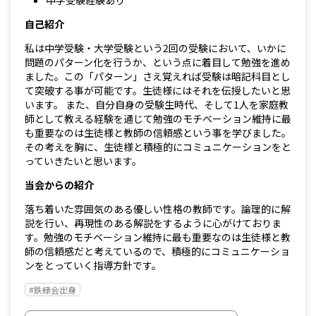
中学受験経験あり
自己紹介
私は中学受験・大学受験という2回の受験において、いかに
問題のパターン化を行うか、という点に着目して勉強を進め
ました。この「パターン」さえ覚えれば受験は暗記科目とし
て突破する事が可能です。生徒様にはそれを伝授したいと思
います。 また、自分自身の受験生時代、そして1人を家庭教
師として教える経験を通じて勉強のモチベーション維持に最
も重要なのは生徒様と教師の信頼感という事を学びました。
その考えを胸に、生徒様と積極的にコミュニケーションをと
っていきたいと思います。
当会からの紹介
落ち着いた雰囲気のある優しい性格の教師です。論理的に解
説を行い、再現性のある解説をするように心がけておりま
す。勉強のモチベーション維持に最も重要なのは生徒様と教
師の信頼感だと考えているので、積極的にコミュニケーショ
ンをとっていく指導方針です。
#鉄緑会出身