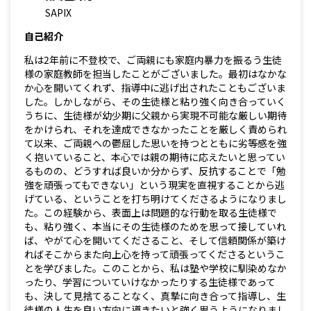
SAPIX
自己紹介
私は2年前に不登校で、ご両親にも家庭内暴力を振るう生徒
様の家庭教師を担当したことがございました。最初はなかな
か心を開いてくれず、指導中に逃げ出されたこともございま
した。しかしながら、その生徒様と粘り強く向き合っていく
うちに、生徒様が幼少期に父親から実現不可能な厳しい期待
をかけられ、それを達成できなかったことを厳しく責められ
て以来、ご両親への鬱屈した思いを持つとともに劣等感を強
く抱いていること、本心では親の期待に応えたいと思ってい
るものの、どうすれば良いか分からず、反抗することで「勉
強を頑張ってもできない」という現実を直視することから逃
げている、ということを打ち明けてくださるようになりまし
た。この経験から、表面上は問題的な行動を取る生徒様で
も、粘り強く、本当にその生徒様のためを思って接していれ
ば、やがて心を開いてくださること、そして信頼関係が築け
ればそこからまた向上心を持って頑張ってくださるというこ
とを学びました。このことから、私は塾や学校に馴染めなか
ったり、学習についていけなかったりする生徒様であって
も、決して見捨てることなく、真摯に向き合って指導し、生
徒様の人生を良い方向に導きたいと強く思うようになりまし