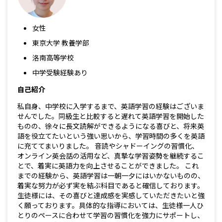
女性
東京大学 教養学部
洛南高等学校
中学受験経験あり
自己紹介
私自身、中学校に入学するまで、英語学習の経験はございま
せんでした。同級生と比較すると遅れて英語学習を開始した
ものの、徐々に長文読解ができるようになる喜びと、将来英
語を役立てたいという強い思いから、学習時間の多くを英語
に充ててまいりました。 音読やシャドーイングの習慣化、
オンライン英会話の活用など、真摯な学習姿勢を継続するこ
とで、着実に英語力を向上させることができました。 これ
までの経験から、英語学習は一朝一夕にはいかないものの、
着実な努力が必ず実を結ぶ科目であると確信しております。
生徒様には、その喜びと達成感を実感していただきたいと強
く願っております。具体的な指導においては、生徒様一人ひ
とりのペースに合わせて学習の習慣化を強力にサポートし、