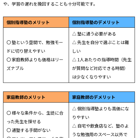
や、学習の遅れを挽回することも十分可能です。
個別指導塾のメリット
個別指導塾のデメリット
△ 塾に通う必要がある
〇 塾という空間で、勉強モー
△ 先生を自分で選ぶことは難
ドに切り替えやすい
しい
〇 家庭教師よりも価格はリー
△ 1人あたりの指導時間（先生
ズナブル
が質問など対応できる時間）
は少なくなりやすい
家庭教師のメリット
家庭教師のデメリット
△ 個別指導塾よりも高価にな
〇 様々な条件から、生徒に合
りやすい
った先生を探せる
△ 自宅や飲食店など、塾のよ
〇 通塾する手間がない
うな勉強用のスペース以外で