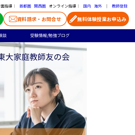
対面指導：
オンライン指導：
｜
首都圏
関西圏
国内
海外
教師登録
資料請求・お問合せ
無料体験授業お申込み
験談
受験情報/勉強ブログ
医学部受験
高校生のご料金
よくある質問
お気に入り家庭教師
大学受験の合格実績
高校生向け
一覧ページ
プロ家庭教師