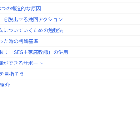
？3つの構造的な原因
れ」を脱出する挽回アクション
ラムについていくための勉強法
迷った時の判断基準
肢：「SEG＋家庭教師」の併用
者様ができるサポート
格を目指そう
紹介