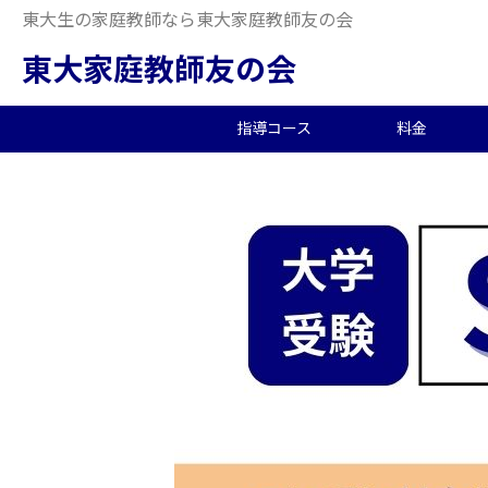
東大生の家庭教師なら東大家庭教師友の会
東大家庭教師友の会
指導コース
料金
中学受験/塾対策
料金概要
当会の特徴
東大生の教師を探す
2026年度合格実績
高
小
オ
派
中
中高一貫校向け
料金シミュレーション
理念
合格体験記
小
夏
生
大学生向け
社