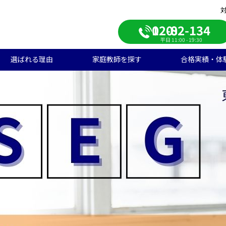
0120-082-134
平日 11:00 - 19:30
選ばれる理由
家庭教師を探す
合格実績・体
校受験
学生のご料金
ンライン自習室
遣エリアから探す
学受験の合格実績
大学受験/塾対策
中学生のご料金
ご入会の流れ
一覧から探す
高校受験の合格実績
学生向け
期短期コース
徒様の声
中学生向け
ご家庭様インタビュー
会人向け
帰国子女向け