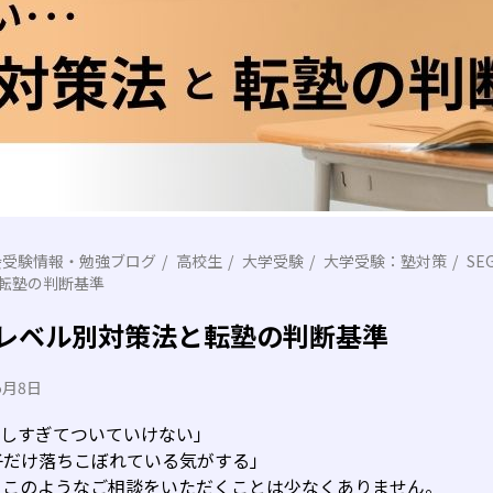
会受験情報・勉強ブログ
高校生
大学受験
大学受験：塾対策
SE
と転塾の判断基準
…レベル別対策法と転塾の判断基準
5月8日
難しすぎてついていけない」
子だけ落ちこぼれている気がする」
、このようなご相談をいただくことは少なくありません。