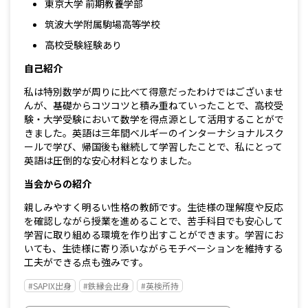
東京大学 前期教養学部
筑波大学附属駒場高等学校
高校受験経験あり
自己紹介
私は特別数学が周りに比べて得意だったわけではございませ
んが、基礎からコツコツと積み重ねていったことで、高校受
験・大学受験において数学を得点源として活用することがで
きました。英語は三年間ベルギーのインターナショナルスク
ールで学び、帰国後も継続して学習したことで、私にとって
英語は圧倒的な安心材料となりました。
当会からの紹介
親しみやすく明るい性格の教師です。生徒様の理解度や反応
を確認しながら授業を進めることで、苦手科目でも安心して
学習に取り組める環境を作り出すことができます。学習にお
いても、生徒様に寄り添いながらモチベーションを維持する
工夫ができる点も強みです。
#SAPIX出身
#鉄縁会出身
#英検所持