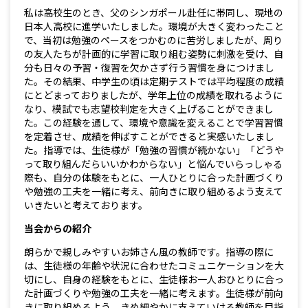
私は高校生のとき、父のシンガポール赴任に帯同し、現地の
日本人高校に進学いたしました。環境が大きく変わったこと
で、当初は勉強のペースをつかむのに苦労しましたが、周り
の友人たちが計画的に学習に取り組む姿勢に刺激を受け、自
分も日々の予習・復習を欠かさず行う習慣を身につけまし
た。その結果、中学生の頃は定期テストでは平均程度の成績
にとどまっておりましたが、学年上位の成績を取れるように
なり、模試でも志望校判定を大きく上げることができまし
た。この経験を通して、環境や意識を変えることで学習習慣
を定着させ、成績を伸ばすことができると実感いたしまし
た。指導では、生徒様が「勉強の習慣が続かない」「どうや
って取り組んだらいいかわからない」と悩んでいらっしゃる
際も、自分の体験をもとに、一人ひとりに合った計画づくり
や勉強の工夫を一緒に考え、前向きに取り組めるよう支えて
いきたいと考えております。
当会からの紹介
朗らかで親しみやすいお姉さん風の教師です。指導の際に
は、生徒様の年齢や状況に合わせたコミュニケーションを大
切にし、自身の経験をもとに、生徒様お一人おひとりに合っ
た計画づくりや勉強の工夫を一緒に考えます。生徒様が前向
きに取り組めるよう、きめ細やかに支えていける教師を目指