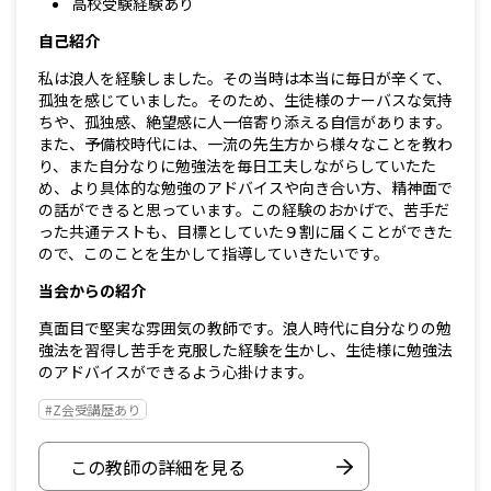
高校受験経験あり
自己紹介
私は浪人を経験しました。その当時は本当に毎日が辛くて、
孤独を感じていました。そのため、生徒様のナーバスな気持
ちや、孤独感、絶望感に人一倍寄り添える自信があります。
また、予備校時代には、一流の先生方から様々なことを教わ
り、また自分なりに勉強法を毎日工夫しながらしていたた
め、より具体的な勉強のアドバイスや向き合い方、精神面で
の話ができると思っています。この経験のおかげで、苦手だ
った共通テストも、目標としていた９割に届くことができた
ので、このことを生かして指導していきたいです。
当会からの紹介
真面目で堅実な雰囲気の教師です。浪人時代に自分なりの勉
強法を習得し苦手を克服した経験を生かし、生徒様に勉強法
のアドバイスができるよう心掛けます。
#Z会受講歴あり
この教師の詳細を見る