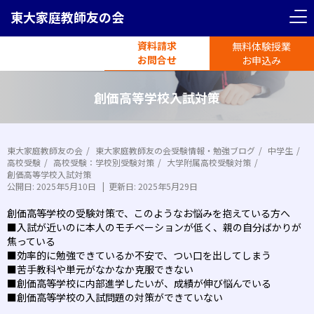
東大家庭教師友の会
資料請求
無料体験授業
電話受付
お問合せ
平日11時-19時半
お申込み
創価高等学校入試対策
東大家庭教師友の会
東大家庭教師友の会受験情報・勉強ブログ
中学生
高校受験
高校受験：学校別受験対策
大学附属高校受験対策
創価高等学校入試対策
公開日:
2025年5月10日
|
更新日:
2025年5月29日
創価高等学校の受験対策で、このようなお悩みを抱えている方へ
■入試が近いのに本人のモチベーションが低く、親の自分ばかりが
焦っている
■効率的に勉強できているか不安で、つい口を出してしまう
■苦手教科や単元がなかなか克服できない
■創価高等学校に内部進学したいが、成績が伸び悩んでいる
■創価高等学校の入試問題の対策ができていない