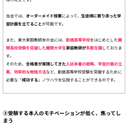
当会では、
オーダーメイド授業
によって、
生徒様に寄り添った学
習計画を立てること
が可能です。
また、東大家庭教師友の会には、
創価高等学校
をはじめとした
難
関高校受験を突破した難関大学生
家庭教師が
多数在籍
しておりま
す。
そのため、
合格者が実践してきた
入試本番の戦略
、
学習計画の立
案
、
効率的な勉強方法
など、
創価高等学校受験を突破するために
必要な「
成功する
」ノウハウを伝授することができるのです。
③受験する本人のモチベーションが低く、焦ってし
まう