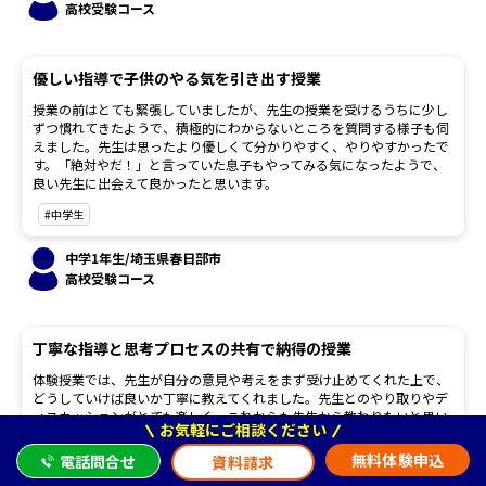
高校受験コース
優しい指導で子供のやる気を引き出す授業
授業の前はとても緊張していましたが、先生の授業を受けるうちに少し
ずつ慣れてきたようで、積極的にわからないところを質問する様子も伺
えました。先生は思ったより優しくて分かりやすく、やりやすかったで
す。「絶対やだ！」と言っていた息子もやってみる気になったようで、
良い先生に出会えて良かったと思います。
#中学生
中学1年生/埼玉県春日部市
高校受験コース
丁寧な指導と思考プロセスの共有で納得の授業
体験授業では、先生が自分の意見や考えをまず受け止めてくれた上で、
どうしていけば良いか丁寧に教えてくれました。先生とのやり取りやデ
ィスカッションがとても楽しく、これからも先生から教わりたいと思い
お気軽にご相談ください
ました。 最初の1時間は現状についてのヒアリングから始まり、一緒に
考えながら目標設定をしていただきました。後半の体験授業では、直近
無料体験申込
電話問合せ
資料請求
に受けた模試の復習に取り組んでいただきました。初見の問題であるに