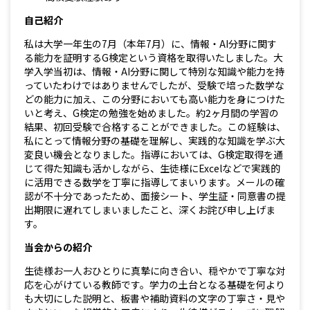
自己紹介
私は大学一年生の7月（本年7月）に、情報・AI分野に関す
る能力を証明するG検定という資格を取得いたしました。大
学入学当初は、情報・AI分野に関して特別な知識や能力を持
っていたわけではありませんでしたが、受験で培った数学な
どの能力に加え、この分野においても高い能力を身につけた
いと考え、G検定の勉強を始めました。約2ヶ月間の学習の
結果、初回受験で合格することができました。この経験は、
私にとって情報分野の基礎を理解し、実践的な知識を学ぶ大
変良い機会となりました。指導においては、G検定取得を通
じて得た知識も活かしながら、生徒様にExcelなどで実践的
に活用できる数学を丁寧に指導してまいります。メールの確
認が不十分であったため、面接シート、学生証・同意書の提
出期限に遅れてしまいましたこと、深くお詫び申し上げま
す。
当会からの紹介
生徒様お一人おひとりに真摯に向き合い、穏やかで丁寧な対
応を心がけている教師です。学力の土台となる基礎を何より
も大切にした説明と、板書や補助資料の文字の丁寧さ・見や