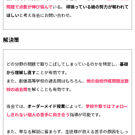
問題で点数が伸び悩んで
いる。
頑張っている娘の努力が報われて
ほしい
と考え当会にお問い合わせ。
解決策
どの分野の問題で取りこぼしてしまっているのかを特定し、
基礎
から理解し直す
ことが有効です。
また、創価高等学校の過去問はもちろん、
他の自校作成問題出題
校の過去問
を解く
ことも有効です。
当会では、
オーダーメイド授業
によって、
学校や塾ではフォロー
しきれない個人の苦手に向き合う
指導が可能です。
また、単なる解説に留まらず、生徒様が抱える苦手の原因をしっ