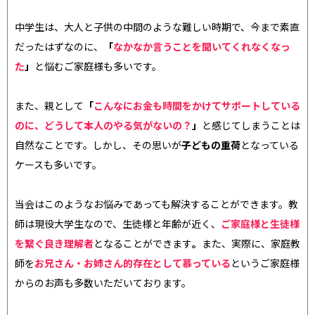
中学生は、大人と子供の中間のような難しい時期で、今まで素直
だったはずなのに、
「
なかなか言うことを聞いてくれなくなっ
た
」
と悩むご家庭様も多いです。
また、親として
「
こんなにお金も時間をかけてサポートしている
のに、どうして本人のやる気がないの？
」
と感じてしまうことは
自然なことです。しかし、その思いが
子どもの重荷
となっている
ケースも多いです。
当会はこのようなお悩みであっても解決することができます。教
師は現役大学生なので、生徒様と年齢が近く、
ご家庭様と生徒様
を繋ぐ良き理解者
となることができます
。
また、実際に、家庭教
師を
お兄さん・お姉さん的存在として慕っている
というご家庭様
からのお声も多数いただいております。