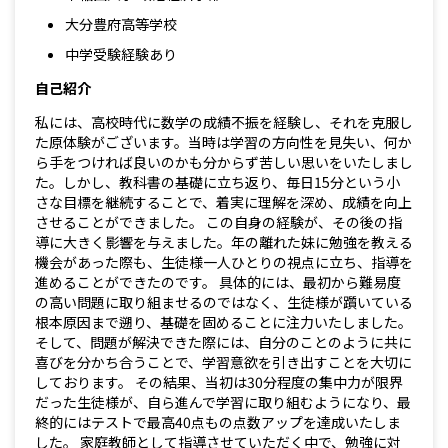
大分豊府高等学校
中学受験経験あり
自己紹介
私には、高校時代に数学の成績不振を経験し、それを克服し
た原体験がございます。当時は学習の方向性を見失い、何か
ら手をつければ良いのかも分からず苦しい思いをいたしまし
た。しかし、教科書の基礎に立ち返り、毎日15分という小
さな目標を継続することで、着実に理解を深め、成績を向上
させることができました。 この自身の経験が、その後の指
導に大きく影響を与えました。年の離れた妹に勉強を教える
機会があった際も、生徒様一人ひとりの視点に立ち、指導を
進めることができたのです。 具体的には、最初から難易度
の高い問題に取り組ませるのではなく、生徒様が躓いている
根本原因まで遡り、基礎を固めることに注力いたしました。
そして、問題が解決できた際には、自分のことのように共に
喜びを分かち合うことで、学習意欲を引き出すことを大切に
しております。 その結果、当初は30分程度の集中力が限界
だった生徒様が、自ら進んで学習に取り組むようになり、最
終的にはテストで最高40点もの点数アップを達成いたしま
した。 家庭教師として指導させていただく中で、勉強に対