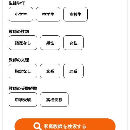
生徒学年
上記以外のエリア（海外含む）はオンライン指導で対応可能です
小学生
中学生
高校生
オンライン家庭教師
教師の性別
指定なし
男性
女性
選択する
教師の文理
指定なし
文系
理系
教師の受験経験
中学受験
高校受験
家庭教師を検索する