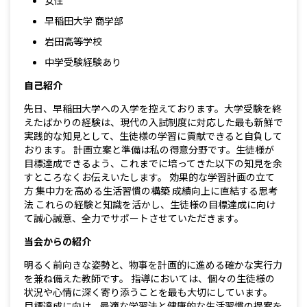
女性
早稲田大学 商学部
岩田高等学校
中学受験経験あり
自己紹介
先日、早稲田大学への入学を控えております。大学受験を終
えたばかりの経験は、現代の入試制度に対応した最も新鮮で
実践的な知見として、生徒様の学習に貢献できると自負して
おります。 計画立案と準備は私の得意分野です。生徒様が
目標達成できるよう、これまでに培ってきた以下の知見を余
すところなくお伝えいたします。 効果的な学習計画の立て
方 集中力を高める生活習慣の構築 成績向上に直結する思考
法 これらの経験と知識を活かし、生徒様の目標達成に向け
て誠心誠意、全力でサポートさせていただきます。
当会からの紹介
明るく前向きな姿勢と、物事を計画的に進める確かな実行力
を兼ね備えた教師です。 指導においては、個々の生徒様の
状況や心情に深く寄り添うことを最も大切にしています。
目標達成に向け、最適な学習法と健康的な生活習慣の提案を