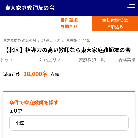
東大家庭教師友の会
＜ 戻る
リセット
資料請求
無料体験授業
電話受付
首都圏エリア
お問合せ
平日11時-19時半
お申込み
東京都
神奈川県
東大家庭教師友の会
派遣エリア
東京都
北区
【北区】指導力の高い教師なら東大家庭教師友の会
トップ
対応エリア
家庭教師一覧
合格実績
埼玉県
千葉県
38,000名
派遣可能
在籍
関西圏エリア
大阪府
京都府
条件で家庭教師を探す
エリア
北区
兵庫県
愛知県