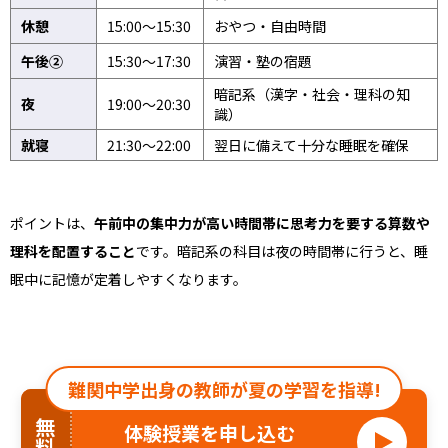
休憩
15:00〜15:30
おやつ・自由時間
午後②
15:30〜17:30
演習・塾の宿題
暗記系（漢字・社会・理科の知
夜
19:00〜20:30
識）
就寝
21:30〜22:00
翌日に備えて十分な睡眠を確保
ポイントは、
午前中の集中力が高い時間帯に思考力を要する算数や
理科を配置すること
です。暗記系の科目は夜の時間帯に行うと、睡
眠中に記憶が定着しやすくなります。
難関中学出身の教師が夏の学習を指導!
無料
体験授業を申し込む