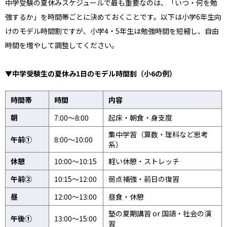
中学受験の夏休みスケジュールで最も重要なのは、「いつ・何を勉
強するか」を時間帯ごとに決めておくことです。以下は小学6年生向
けのモデル時間割ですが、小学4・5年生は勉強時間を短縮し、自由
時間を増やして調整してください。
▼中学受験生の夏休み1日のモデル時間割（小6の例）
時間帯
時間
内容
朝
7:00〜8:00
起床・朝食・身支度
集中学習（算数・理科など思考
午前①
8:00〜10:00
系）
休憩
10:00〜10:15
軽い休憩・ストレッチ
午前②
10:15〜12:00
弱点補強・前日の復習
昼
12:00〜13:00
昼食・休憩
塾の夏期講習 or 国語・社会の演
午後①
13:00〜15:00
習