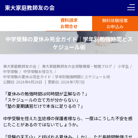
東大家庭教師友の会
資料請求
無料体験授業
電話受付
お問合せ
平日11時-19時半
お申込み
中学受験の夏休み完全ガイド｜学年別勉強時間とス
ケジュール術
東大家庭教師友の会
東大家庭教師友の会受験情報・勉強ブログ
小学生
中学受験
中学受験お役立ち
中学受験の夏休み完全ガイド｜学年別勉強時間とスケジュール術
公開日:
2026年4月26日
|
更新日:
2026年7月7日
「夏休みの勉強時間は何時間が正解なの？」
「スケジュールの立て方が分からない」
「塾の夏期講習だけで本当に足りるの？」
中学受験を控えた生徒様の保護者様なら、一度はこうした不安を感
じたことがあるのではないでしょうか。
「受験の天王山」と呼ばれる夏休み。しかし、ただ長時間勉強させ