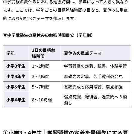
中学受験の夏休みにおける勉強時間は、学年によって大きく異なり
ます。ここでは、学年ごとの目標勉強時間の目安と、夏休みに重点
的に取り組むべきテーマを整理します。
▼中学受験生の夏休みの勉強時間目安（学年別）
1日の目標勉
学年
夏休みの重点テーマ
強時間
小学3年生
1〜2時間
学習習慣の定着、読書、体験学習
小学4年生
3〜4時間
基礎力の定着、苦手教科の発見
小学5年生
5〜7時間
基礎完成と応用演習、弱点補強
弱点克服、総復習、過去問への橋
小学6年生
8〜10時間
渡し
①小学3・4年生｜学習習慣の定着を最優先にする夏